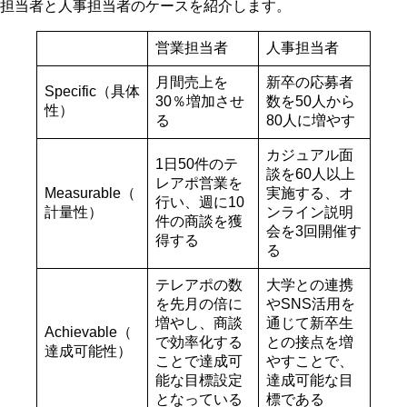
担当者と人事担当者のケースを紹介します。
営業担当者
人事担当者
月間売上を
新卒の応募者
Specific（具体
30％増加させ
数を50人から
性）
る
80人に増やす
カジュアル面
1日50件のテ
談を60人以上
レアポ営業を
Measurable（
実施する、オ
行い、週に10
計量性）
ンライン説明
件の商談を獲
会を3回開催す
得する
る
テレアポの数
大学との連携
を先月の倍に
やSNS活用を
増やし、商談
通じて新卒生
Achievable（
で効率化する
との接点を増
達成可能性）
ことで達成可
やすことで、
能な目標設定
達成可能な目
となっている
標である