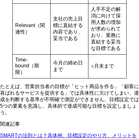
人手不足の解
消に向けて採
支社の売上目
用人数の増加
Relevant（関
標に直結する
が求められて
連性）
内容であり、
おり、業務に
妥当である
直結する妥当
な目標である
Time-
今月の締め日
bound（期
○月末まで
まで
限）
たとえば、営業担当者の目標が「ヒット商品を作る」「顧客に
喜ばれるサービスを提供する」では具体性に欠けてしまい、達
成を判断する基準が不明確で測定ができません。目標設定では
5つの要素を意識し、具体的で達成可能な目標を設定しましょ
う。
関連記事
SMARTの法則とは？具体例、目標設定のやり方、メリットを