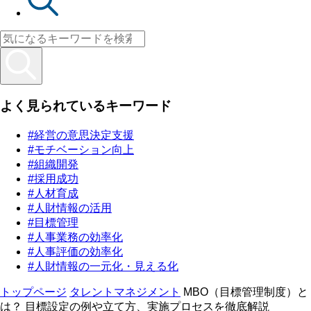
よく見られているキーワード
#経営の意思決定支援
#モチベーション向上
#組織開発
#採用成功
#人材育成
#人財情報の活用
#目標管理
#人事業務の効率化
#人事評価の効率化
#人財情報の一元化・見える化
トップページ
タレントマネジメント
MBO（目標管理制度）と
は？ 目標設定の例や立て方、実施プロセスを徹底解説