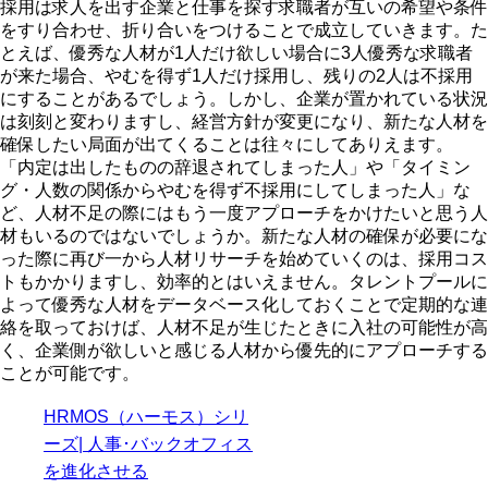
採用は求人を出す企業と仕事を探す求職者が互いの希望や条件
をすり合わせ、折り合いをつけることで成立していきます。た
とえば、優秀な人材が1人だけ欲しい場合に3人優秀な求職者
が来た場合、やむを得ず1人だけ採用し、残りの2人は不採用
にすることがあるでしょう。しかし、企業が置かれている状況
は刻刻と変わりますし、経営方針が変更になり、新たな人材を
確保したい局面が出てくることは往々にしてありえます。
「内定は出したものの辞退されてしまった人」や「タイミン
グ・人数の関係からやむを得ず不採用にしてしまった人」な
ど、人材不足の際にはもう一度アプローチをかけたいと思う人
材もいるのではないでしょうか。新たな人材の確保が必要にな
った際に再び一から人材リサーチを始めていくのは、採用コス
トもかかりますし、効率的とはいえません。タレントプールに
よって優秀な人材をデータベース化しておくことで定期的な連
絡を取っておけば、人材不足が生じたときに入社の可能性が高
く、企業側が欲しいと感じる人材から優先的にアプローチする
ことが可能です。
HRMOS（ハーモス）シリ
ーズ| 人事･バックオフィス
を進化させる