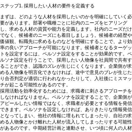
ステップ1. 採用したい人材の要件を定義する
まずは、どのような人材を採用したいのかを明確にしていく必
要があります。部署や職種ごとに社内のニーズをヒアリング
し、求める人材の資質や能力を定義します。社内のニーズだけ
でなく、候補者のニーズにも着目しましょう。候補者の経歴や
価値観、転職先に求めるものなどを明確にすることで、より効
率の良いアプローチが可能になります。候補者となるターゲッ
トを設定するには、ペルソナ設定をすることが効果的です。ペ
ルソナ設定を行うことで、採用したい人物像を社員間で共有す
ることができ、認識のズレが生じにくくなります。企業側が求
める人物像を明言化できなければ、途中で意見のブレが生じた
り合否判定が適切に行われなかったりして、入社後にミスマッ
チが起こる可能性があるのです。
採用活動を効率化するためには、求職者に刺さるアプローチを
しなければなりません。ペルソナを設定することで、企業側が
アピールしたい情報ではなく、求職者が必要とする情報を発信
できます。ペルソナを設定しなければ、ありきたりな情報発信
となってしまい、他社の情報に埋もれてしまったり、自社の求
める人物像とかけ離れた人材が流入してしまったりする可能性
があるのです。中期経営計画と連動させ、いつ頃に何人の人材