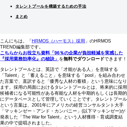
タレントプールを構築するための手法
まとめ
こんにちは。「
HRMOS（ハーモス）採用
」のHRMOS
TREND編集部です。
こちらからお役立ち資料「96％の企業が負担軽減を実感した
『採用業務効率化』の秘訣」
を
無料でダウンロード
できます！
タレントプールとは、英語で「才能がある人」を意味する
「Talent」と「蓄えること」を意味する「pool」を組み合わせ
た言葉で、直訳すると「優秀な人材の蓄積」という意味になり
ます。採用の局面におけるタレントプールとは、将来的に採用
候補者になる可能性がある有能な人材を中期的もしくは長期的
にデータベースとして管理していくことです。タレントプール
という言葉は、2001年にアメリカの経営コンサルタント大手
「マッキンゼー・アンド・カンパニー」(以下マッキンゼー)が
発表した「The War for Talent」という人材獲得・育成調査結
果の中で提唱されました。