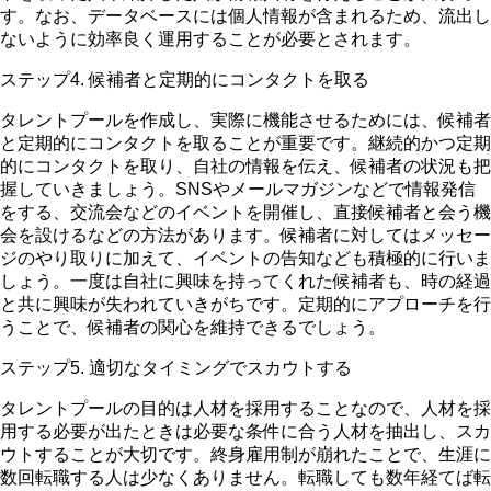
す。なお、データベースには個人情報が含まれるため、流出し
ないように効率良く運用することが必要とされます。
ステップ4. 候補者と定期的にコンタクトを取る
タレントプールを作成し、実際に機能させるためには、候補者
と定期的にコンタクトを取ることが重要です。継続的かつ定期
的にコンタクトを取り、自社の情報を伝え、候補者の状況も把
握していきましょう。SNSやメールマガジンなどで情報発信
をする、交流会などのイベントを開催し、直接候補者と会う機
会を設けるなどの方法があります。候補者に対してはメッセー
ジのやり取りに加えて、イベントの告知なども積極的に行いま
しょう。一度は自社に興味を持ってくれた候補者も、時の経過
と共に興味が失われていきがちです。定期的にアプローチを行
うことで、候補者の関心を維持できるでしょう。
ステップ5. 適切なタイミングでスカウトする
タレントプールの目的は人材を採用することなので、人材を採
用する必要が出たときは必要な条件に合う人材を抽出し、スカ
ウトすることが大切です。終身雇用制が崩れたことで、生涯に
数回転職する人は少なくありません。転職しても数年経てば転