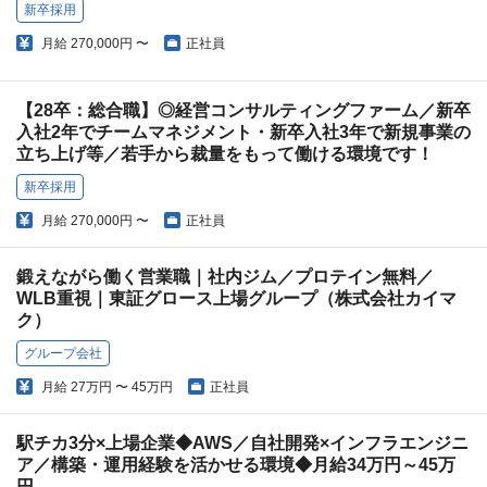
新卒採用
月給
270,000円 〜
正社員
【28卒：総合職】◎経営コンサルティングファーム／新卒
入社2年でチームマネジメント・新卒入社3年で新規事業の
立ち上げ等／若手から裁量をもって働ける環境です！
新卒採用
月給
270,000円 〜
正社員
鍛えながら働く営業職｜社内ジム／プロテイン無料／
WLB重視｜東証グロース上場グループ（株式会社カイマ
ク）
グループ会社
月給
27万円 〜 45万円
正社員
駅チカ3分×上場企業◆AWS／自社開発×インフラエンジニ
ア／構築・運用経験を活かせる環境◆月給34万円～45万
円