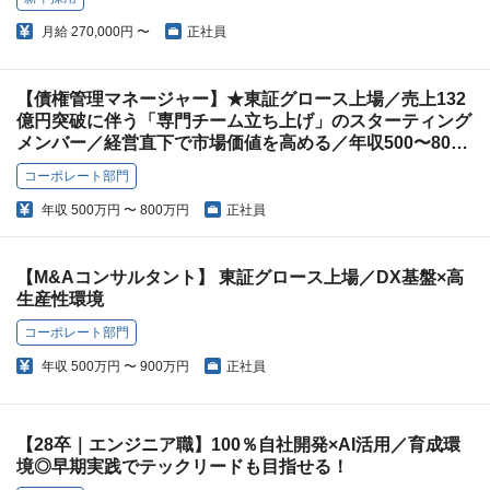
月給
270,000円 〜
正社員
【債権管理マネージャー】★東証グロース上場／売上132
億円突破に伴う「専門チーム立ち上げ」のスターティング
メンバー／経営直下で市場価値を高める／年収500〜800
万円
コーポレート部門
年収
500万円 〜 800万円
正社員
【M&Aコンサルタント】 東証グロース上場／DX基盤×高
生産性環境
コーポレート部門
年収
500万円 〜 900万円
正社員
【28卒｜エンジニア職】100％自社開発×AI活用／育成環
境◎早期実践でテックリードも目指せる！