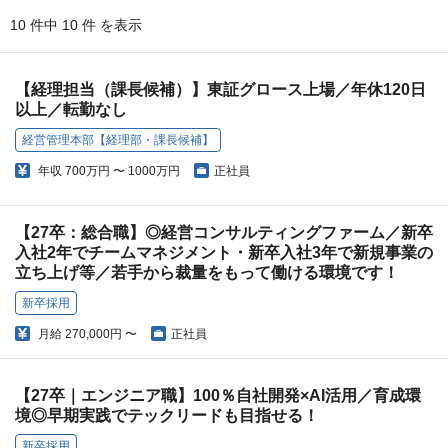
10 件中 10 件 を表示
【経理担当（課長候補）】東証グロース上場／年休120日
以上／転勤なし
経営管理本部【経理部・課長候補】
年収
700万円 〜 1000万円
正社員
【27卒：総合職】◎経営コンサルティングファーム／新卒
入社2年でチームマネジメント・新卒入社3年で新規事業の
立ち上げ等／若手から裁量をもって働ける環境です！
新卒採用
月給
270,000円 〜
正社員
【27卒｜エンジニア職】100％自社開発×AI活用／育成環
境◎早期実践でテックリードも目指せる！
新卒採用