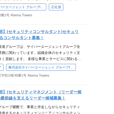
の声 メーカーや専門商社、無形商材の法人営業経験が
子会社立ち上げに携わるチャンスがあります。動的
内の広範囲に影響を与え、ビジネスの成長を支えて
nshoku.mynavi.jp/plst/stories/?company=10133
株式会社サイバーエージェント グループIT推進本部
正社員
験を積むことが可能です。 業務内容 私たちのミッシ
ィ分野で新たな挑戦をしたい方、責任感を持って施策
「21世紀を代表する会社を創る」をビジョンに掲げ、
号 Abema Towers
ジェントグループ全体のサービスに対して、セキュ
て、このポジションは特におすすめです。 さらに、
時代の変化に合わせた様々な事業を展開してきまし
性を維持・向上させることを目的に、安全で持続可
面だけでなく、組織全体のセキュリティ文化の形成
なるメンバーを募集いたします！ 【関連記事】 ・リ
え、各ビジネスセグメントのセキュリティニーズに
します。 理想を追い求めつつ現実と向き合う能力を
成長と発展に向けて『セブン‐イレブン・アドコネク
本部】(セキュリティコンサルタント)セキュリ
仕組みづくりを推進することです。 具体的な業務に
重視する方には、大きなやりがいと成長の機会を提
.cyberagent.co.jp/news/detail/id=33433 ・AN
るコンサルタント募集！
考慮したインフラの設計・構築 システムの可用性およ
いて 私たちのミッションはサイバーエージェントグル
る Googleも驚くサイバーの広告事業開発力 htt
推進グループは、サイバーエージェントグループ全
た改善・対応 監視・アラート基盤の設計、構築およ
ィ関連プロダクトの開発と運用を担当し、各ビジネ
com/atcl/contents/18/01236/00006/ ・顧客と店頭をつな
業務に関わっています。組織全体のセキュリティ文
業務の自動化・効率化の推進 コストを意識したリソー
リティニーズに応える安全で効率的なプロダクトを
テールメディア」の強み https://diamond-rm.
きく貢献します。 多様な事業とサービスに関わる機
これらの業務を通じて、幅広い経験と専門知識を得る
のポジションが担う役割 ID基盤（認証認可プラット
r/474083/ ・新規事業への挑戦が私を成長させてくれる htt
子会社立ち上げに携わるチャンスがあります。動的
イバーエージェントグループの成長を支える一員とし
用：高度なセキュリティ基準を満たしつつ、アジリ
m/featured/1409/ ・【密着】入社1年半でマネージャー！背
ア
株式会社サイバーエージェント グループIT推進本部
験を積むことが可能です。 業務内容 システムセキュ
熱を発揮しませんか？ 私たちは、セキュリティの最
フォームの構築 AIの導入によるセキュリティ業務
｜サイバーエージェント https://www.youtube.c
田川町40番1号 Abema Towers
て、以下の業務を行っていただきます。 セキュリテ
欲的な人材をお待ちしています。 ポジションの魅力
活用した高品質、高パフォーマンスなオペレーション
iHMNyOF0w 【企業概要】 当社は「21世紀を代表する会
アセスメント基準の策定・実施 ISMS認証取得や
グループの事業成長に直接寄与できます。 私たちの
curity Posture Management） RISKENの開発と
に、インターネット広告事業からスタートし、その
格への準拠活動の支援 セキュリティリスクを最小化
ダクトはグループ内の広範囲に影響を与え、ビジネ
リティのポスチャー管理とリスク評価システムの開
せながらメディア事業、ゲーム事業へと事業を拡大
本部】(セキュリティマネジメント（リーダー候
・最適化 サイバーエージェントグループ各事業部か
す。セキュリティ分野で新たな挑戦をしたい方、責
とコンサルティング：セキュリティインシデントへの
016年に開局した新しい未来のテレビ「ABEMA」
の最前線を支えるリーダー候補募集！
るお問い合わせの対応 サイバーエージェントグルー
進できる方にとって、このポジションは特におすす
クト開発に関わるコンサルティング業務 技術スタッ
長し、各事業と共にグループシナジーを生み出して
グループ横断で、事業と伴走しながらセキュリティ
ネットサービスにおけるセキュリティ支援 サイバー
のポジションは技術面だけでなく、組織全体のセキュ
act Nuxt.js／Next.js Typescript Terraform AW
ネット広告事業本部について】 サイバーエージェント
推進するセキュリティエンジニア／コンサルティン
内事業部/プロダクトに対する社内セキュリティ啓発