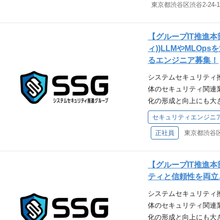
ーエージェントの中で
L2 / L3 スイッチ
柱となる急成長マーケ
Fortigate ASA 
なりませんか？ 【主
のネットワーク知識 
【グループIT推進本
ールメディア活用の提案
ートアクセスVPNの構築
ィ))LLMやMLO
活用したターゲティン
用 機器見積・発注、
るエンジニア募集！
提案・資料作成・プレ
ライベートクラウド） 
システムセキュリティ
返り（PDCA推進） 
スタジオネットワーク
体のセキュリティ関連
用による業務効率化・
キル】 下記のいずれかに
化の形成と向上にも大
の魅力】 ・急成長産業
N、ファイアウォール
会があり、新規事業や
・新設組織のため裁量
NP相当のネットワー
セキュリティエンジニ
なビジネス環境での経
が手に取ったことのあ
まえた解決策を提案・
正社員
東京都渋谷区宇
のプロダクト開発経験
きる ・クライアントに
ワークの運用経験 【
したい方を求めていま
（4年制）以上 ・法人
サービスなど通信回線に関する
れぞれのプロジェクト
要件】 ・リテールメデ
リモートアクセスVPN
【グループIT推進本
ポートを行います。 具
方 ・Claude/Chat
験 機器見積もり、発注
ティと信頼性を両立
究や開発 日々のシステ
める人物像】 ・変化対
や手法を積極的に学習
システムセキュリティ
ェクト管理 セキュリ
く明るいコミュニケー
ある方 課題発見から
体のセキュリティ関連
クト支援 などを対応い
きる方 【選考プロセス
方 業務の設計段階か
化の形成と向上にも大
ントグループの事業成