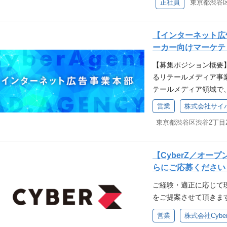
す。 各部門のITシス
現するためには、優秀
正社員
東京都渋谷区宇
感度が高い人 主な利用技術 AWS
オフィスネットワーク
ラミングの開発経験 
トをしたり、システム
推進が不可欠です。 
Cognito, Kinesis etc. ) 
す。 オフィスネットワ
も興味がある方 問題解
ティング（外注発注に
備と、キャリアの成長
/ DDD/Goなど
会社の新規設立や解散
【インターネット広
ら学び、成長していけ
ーとの契約取りまとめ
スタックと開発環境 Go / Java
ループ会社の方からの
ーカー向けマーケテ
いる方 関連記事 ●サイ
タ技術局は、 グルー
n など 求める経験・スキ
タセンターネットワーク案件
テクノロジー】エンタメ
窓口となり、各部署・各
AM、Ping Identi
【募集ポジション概要
ど) のネットワーク案
る強み
利用最適化を行うチーム
ckerなどコンテナ技術
るリテールメディア事
が立ち上がる中で、事
確認しシステム面のサ
する経験・スキル】 下
テールメディア領域で
を提供する必要があり
アップ組織へ契約コン
ス開発の経験 API設計
す！ Web広告領域で
にやりがいのあるポジ
営業
バイス）や、大規模ベ
リッククラウドのシステ
ハウを活かし、大手企
用者に対して無線LA
す。 技術スタックと開発環境 ■
ベースを用いたシステ
を活用した販売促進マ
いを感じているエンジ
GPT Enterprise / C
ーやテックリードなど
ント企業について ・大
ジニアリングの成果が見
ble 求める経験・スキ
ス対応の経験 【求め
家電メーカー ・大手総
トワークインテグレー
【CyberZ／オ
しくは営業経験 コス
リティの分野の能力を
たマーケティング施策
グループのオフィスネ
らにご応募ください
る経験・スキル】 下記
の異なる関係者に対し
まで、一気通貫したミ
ークだけでなく、スタ
スマートフォンのアプ
えつつ現実と向き合い
ご経験・適正に応じて
売企業・メーカー双方
触れる機会が豊富にあ
（RPA,スクリプト、
ームワークを重視しな
をご提案させて頂きま
ットをフル活用した課
です。 技術スタックと
める人物像】 システ
ールメディアを武器に
の企画・設計・構築・
営業
株式会社Cybe
ステムや技術に関する
ーケティングを共に実
用 無線LAN（大規模・