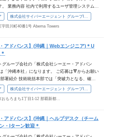
上にも大きく影響します。 理想を追い求めつつ現実
ジ／RDS／DynamoDB／ECS／セキュリティなど）
担うインターネット広告事業。 1998年の創業から
す。 業務内容 社内で利用するユーザ管理システムや
力 ＜自主性を活かせるプロジェクト推進の自由度＞
、チームワークを重視する方には、この仕事は大き
ージ／GKE／VertexAI／セキュリティなど） コン
り、運用力やAI等の技術力を強みに顧客の広告効果
テムの開発/運用を始めとして、プロダクト開発に関
与えられており、これまで培った経験やスキルを発
会を提供します。 部署について 私たちのミッション
nter KEDA Qdrant DataDog Slack API AI開発ツー
ア
株式会社サイバーエージェント グループIT推進本部
ターネット広告のリーディングカンパニーとして市
支援や脆弱性診断、社内システムにおけるマルウェ
プロジェクトを進めることが可能です。 チームとし
ントグループ全体のサービスに対して、セキュリテ
evin、 Cursor等） OIDC、SAML2.0などの認証、認
 現在は広告にとどまらず新たにDX事業にも参入。各
田川町40番1号 Abema Towers
種ガイドラインへの準拠を目的とした情報セキュリティ
、専門外の知識が必要な場合でも、気軽に他のメン
維持・向上させることを目的に、安全で持続可能な
ィ） GitHub Actions CloudeBuild MySQL
業を拡大しDX推進に取り組んでいます。
理業務など情報セキュリティに関わる多くの分野で
 ＜キャリアアップと専門性の両立が可能＞ セキュリ
各ビジネスセグメントのセキュリティニーズに応じ
PI、Bedrock、LLM Ops） Linuxサーバ及びミドル
できます。 具体的な業務には、 サイバーエージェン
スキルを深めることはもちろん、プロジェクトマネ
みづくりを推進することです。 セキュリティを考慮
キルなど 【必須の経験・スキル】 プロダクトの開
・アドバンス】(沖縄｜Webエンジニア)＊U
インターネット広告事業、メディア事業、ゲーム事
ィング全般にわたるスキルも養うことができます。
築 クラウドインフラ（AWS/GCP等）における安
の開発経験 【歓迎する経験・スキル】 下記のいず
迎＊
対するセキュリティマネジメント支援 サイバーエー
化した社内メンバーとの交流により、最新のセキュ
テナ技術（Kubernetes/Docker等）を活用した
発現場とコミュニケーション可能なレベルの技術知識
トグループ会社の「株式会社シーエー・アドバン
開するプロダクトのコンプライアンスガイドライン
し続けることができます。 ＜多様な事業ドメインで
 Infrastructure as Code（Terraform等）
 LLM等のAI技術に関する知識やMLOps、LLMO
は「沖縄本社」になります。 ご応募は🔻からお願い
内啓発活動 サイバーエージェントグループが提供す
 サイバーエージェントグループの特徴は、幅広い業
ンフラ管理 システムの可用性および信頼性の向上に
ンド開発経験 Vue.js、Nuxt.js、Typescript等の
 部署紹介 技術統括本部では「突破力となる、確か
ビスにおけるセキュリティ維持管理業務 など ポジシ
インを持つ点です。 一つの業界にとどまらず、多面
/SLIの設計と測定によるサービス品質の定量的管理
 AWSやGCPなどのクラウドにおけるセキュリティ
ンを掲げており、 「エンジニアリングを用いて事業
技術に触れることができる（会社としても最先端技術
で、多様な課題に挑戦することで、専門性を深めつ
ネックの特定と改善 障害対応プロセスの標準化と改
ア
株式会社サイバーエージェント グループIT推進本部
 サーバ及びミドルウェア ネットワークの構築・運用
というミッションを持って日々、業務に取り組んで
大企業のみならず、新規事業や子会社を立ち上げのセ
アップを目指せます。 部署について システムセキュ
盤の設計、構築および運用 セキュリティイベントの早
】 これまでの開発経験を活かして情報セキュリティの
沖縄県那覇市おもろまち1丁目1-12 那覇新都心センタービル5F
ージェントの最高技術責任者が統括を務め、常に研鑽
トに関われるので、 動的なビジネス環境での経験を
、サイバーエージェント全体の情報セキュリティを
ール（Prometheus, Grafana, Datadog等）
方 責任感をもって施策を推進できる方 立場の異なる
環境で、最高の技術力を提供することで事業課題の
ついて 各事業セグメントのデータ/インフラ組織や
専門組織です。 メディア、ゲーム、広告など多様な
析基盤の構築と活用 定常的な運用業務の自動化・効率
なコミュニケーションをとることができる方 理想と
に飛躍するための突破力となる組織です。 その中で
事業の責任者と連携し、プロダクト開発/運用やデー
キュリティリスクの可視化・判断・最適化を支援
イプラインにおけるセキュリティテストの組み込み 脆弱
・アドバンス】(沖縄｜ヘルプデスク（チーム
p分析を行い現状の最適解を導ける方
となる組織のため、サイバーエージェントグループ
など、システム面の多方面なコンサルティング、サ
する実効性あるセキュリティの実現を目指していま
化 セキュアなデプロイメントプロセスの確立 コスト
ン・Iターン歓迎＊
をしています。 業務内容 1人1人に任せるお仕事
相手となる会社、事業によって、その専門部署と連携
運用体制を理解したうえで、現場と密に連携し、具
計および最適化 コストの定期的な監視と最適化 不要
トグループ会社の「株式会社シーエー・アドバン