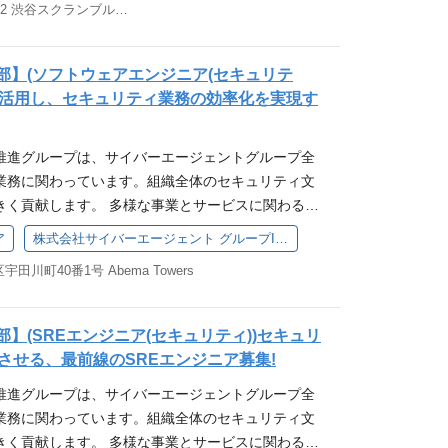
東京都渋谷区渋谷2-24-12 渋谷スクランブルスクエア23階
も新規事業として注目度が高く、これからの事業の
 無線LAN／ワイヤレスコントローラー ファイアウォール
ットです。ぜひ、その成長をともに牽引する仲間に
/ Firepower ■ネットワーク知識・技術レベル CCNP相当
な業務内容】 ・メーカー企業の商品課題に対するリテ
広域イーサネット、キャリア回線・通信サービス リモ
部】(ソフトウェアエンジニア(セキュリテ
・営業（新規：既存＝5：5） ・ID-POSデータを
・運用 ■関連技術・周辺領 Linuxサーバの構築・運
psを活用し、セキュリティ業務の効率化を実現す
グ設計・マーケティング戦略立案 ・クリエイティブ
回線手配などの実務 データセンターネットワーク（プ
ゼンテーション ・施策の実行・進行管理・効果振り
動画配信事業（ABEMA等）向けネットワーク支援
推進グループは、サイバーエージェントグループ全
・小売企業・メーカー双方との関係構築・折衝 ・AI活
との連携 求める経験・スキルなど 【必須の経験・ス
業務に関わっています。組織全体のセキュリティ文
クリエイティブ生成・提案品質の向上 【ポジション
該当する方 Cisco製品（L2/L3スイッチ、無線LA
きく貢献します。 多様な事業とサービスに関わる機
で働くことができる ・最新のAIツールを活用できる
）を中心とした３年以上のネットワーク業務経験 CC
子会社立ち上げに携わるチャンスがあります。動的
も大きく、組織を一緒に創る経験を得られる ・誰も
ク知識 ネットワークの課題に対して、技術的背景を踏
ア
株式会社サイバーエージェント グループIT推進本部
験を積むことが可能です。 業務内容 私たちは、実際
る商品・ブランドに携わる手触り感のある仕事がで
実装した経験 数百～数千人規模のオフィス系ネット
田川町40番1号 Abema Towers
を活かしたい方、セキュリティ分野で新たな挑戦を
対して一気通貫で伴走できる 【必須条件】 ・大卒
歓迎する経験・スキル】 広域イーサネット、キャリア
す。 多様な事業・サービスに関わる機会があり、そ
営業経験をお持ちの方（業界不問）3年以上 【歓迎
知識 Fortigate、ASA/Firepowerを利用した
において、そのチームと共にセキュリティ面からサ
ィアへの関心が強い方 ・データ/AIへの関心が強い
の構築・運用経験 サーバ（Linux）の構築・運用経
部】(SREエンジニア(セキュリティ))セキュリ
体的な業務は、 AIなどの最新の技術を取り入れた研
GPT/Gemini/社内で開発されたAIツールの利用経験 【求
、回線手配等の実務 【求める人物像】 新しい技術
させる、最前線のSREエンジニア募集!
ム運用管理 セキュリティ対策の策定と実行 プロジ
応能力がある方 ・知的好奇心がある方 ・営業らし
し、実際の業務や検証環境で実践・応用する意欲が
推進グループは、サイバーエージェントグループ全
ティの技術コンサルタント 弊社提供サービスのプロダ
ションが取れる方 ・困難な状況でも粘り強く努力で
改善提案まで自発的に取り組み、根本解決を志向する
業務に関わっています。組織全体のセキュリティ文
ただきます。 ポジションの魅力 サイバーエージェ
】 ・面接回数：2回～4回 ※うち1回は対面面接を実
ら主体的に関わり、自ら方針を立てて推進できる方
きく貢献します。 多様な事業とサービスに関わる機
長に直接寄与できます。 私たちのチームが提供する