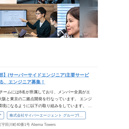
本部】(サーバーサイドエンジニア)主要サービ
る、エンジニア募集！
entチームには8名が所属しており、メンバー全員がエ
大阪と東京の二拠点開発を行なっています。 エンジ
環境になるように以下の取り組みをしています。 サ
リモデイ制度に合わせて原則として週３出勤、週２
ア
株式会社サイバーエージェント グループIT推進本部
ンスが最大化する開発スタイルを適用しています 決
田川町40番1号 Abema Towers
ーキンググループを開催し、最新の決済トレンドの