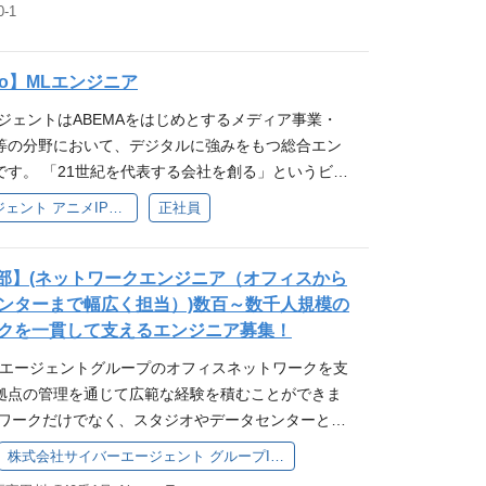
-1
ITシステムの状況把握、契約状況確認 それらを活用
技術（Go言語、gRPCなど）や最新のフレームワ
ンのスペシャリスト集団なので決済のトレンドをいち
利用、契約最適化の提案と実践 利用している商用プ
エンジニアには使用する技術やツールの選択権が与
、決済基盤を通じ事業のグロースに貢献していきま
テム業者(AmazonやAkamaiなど)、各社からのシス
てプロジェクトを進めることができます。 大規模プ
と一緒にプロダクトのロードマップを考えて、継続し
dio】MLエンジニア
グループのシステム窓口 システム発注の経験の無い
社内基盤構築 当社では、ゼロトラストセキュリティ
＜このポジションの魅力＞ ・グループ主要サービス
ジェントはABEMAをはじめとするメディア事業・
ートアップ組織における、システム契約のコンサル
応した大規模な社内基盤の構築に取り組んでいま
きいプロダクトに携われる ・高可用性・高信頼性が
等の分野において、デジタルに強みをもつ総合エン
ける注意点などのアドバイス） などを行って頂く予
でも実現が難しい挑戦であり、その中で大きな成長と
リプレイス経験を積める ・AIを積極活用した開発
です。 「21世紀を代表する会社を創る」というビジ
ローバル企業からも優良顧客と位置づけられており、
ます。 部署について IDガバナンス局は、2023年
進しており、会社としてもツール導入や検証への支
いインターネット産業において、創出力、技術力、
い最先端の活用提案など、該当ポジションでしか得
で、社内ID管理、権限管理、認証/認可、フェデレー
ンジニア主体の組織で、技術選定やアーキテクチャ議
株式会社サイバーエージェント アニメIP事業本部
正社員
対応力」を培うことで、創業以来、事業拡大を続け
とも出来ます。 単なるシステム契約だけでなく、新
D基盤と周辺システムの開発・運用などを行っている
テックリードやエンジニアリングマネージャーなど、
では、アニメ・縦読み漫画・2.5次元舞台といった
テナを広げ、会社や事業での活用にモチベーション
ーエージェントグループはサービスやプロダクトが増
を担うマネジメントポジションにチャレンジできる
領域を広げ、全世界に感動と熱狂を届けるコンテン
本部】(ネットワークエンジニア（オフィスから
るいはスタートアップ会社、組織へのシステム面で
えており、時代とともにリモートワーク等の働き方
の経験・スキル】 以下全てを満たす経験をお持ちの方
す。 業務内容 ・画像生成を用いたクリエイターの支
ンターまで幅広く担当）)数百～数千人規模の
感じる人に適したポジションといえます。 ポジショ
る中で、ID管理のセキュリティレベルを高めていく
経験 データベースを使ったアプリやシステムの開
要件 機械学習、画像処理についての専門知識と実務
クを一貫して支えるエンジニア募集！
でIT資産・契約を最適化し、経営視点でシナジー創
。 今回募集しているIDガバナンス局は、弊グルー
する経験・知識】 下記いずれかのご経験をお持ちの方
用したデータの分析変換、モデルの実装の能力と実務経験
ション 最先端の商用プロダクトやグローバル企業と
性や安全性を最大化するために、既存システムを抜本
上 AWSの利用経験 REST APIの設計・開発経
バーエージェントグループのオフィスネットワークを支
rFlowなどの機械学習フレームワークの実務経験 LLMに関
携わり、他では得難い経験を積める事業成長に貢献
2023年10月に新設された組織です。 全体で数千
使った開発経験（個人・趣味レベルでも可） 求める人
拠点の管理を通じて広範な経験を積むことができま
する国内外での論文投稿、発表、登壇実績 AI関連のC
きます。 購買ネゴシエーション局は、 グループ内で
より高いセキュリティレベルに高め、よりよい事業運
って仲間と協力しながら結果を出せる人 変化を楽しめ
トワークだけでなく、スタジオやデータセンターとの
、特にNLP領域の経験 物体検出、セグメンテーシ
のベンダーとの契約交渉窓口となり、各部署・各グ
強化したく、採用することとなりました。 業務の効
る人 素直さと向上心を持ち、成長意欲が高い人 チャ
に触れる機会が豊富にあり、ネットワークエンジニ
株式会社サイバーエージェント グループIT推進本部
特定タスクの高度な専門知識・経験 画像処理や幾何
SaaSなどのITシステム利用最適化を行うチームで
化がますます重要な課題となっている今、これを実
敗を恐れずに動ける人 興味の幅が広く、新技術への
境です。 業務内容 サイバーエージェントグループの
ゴリズムの最適化の経験 GPUに最適化されたプログ