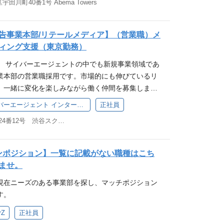
テム利用状況・契約状況を確認しシステム面のサポー
なエンジニアによる新たな技術導入やプロジェクト
田川町40番1号 Abema Towers
( ECS, EKS, Aurora, SNS, SQS, Lambda,
の企画、設計、構築、運用まで一気通貫で支援しま
求められるマインド 技術とクリエイティブのどちらに
発注経験のないスタートアップ組織へ契約コンサル
私たちはエンジニア一人ひとりが活躍できる環境の整
/ Terraform / Datadog / Kotlin / SpringBoot / MyBatis
ークおよび関連システムの企画/設計/構築/運用 関連
決を楽しめる方 チームワークを大切にできる方 自
おける注意点などのアドバイス）や、大規模ベンダ
機会を提供することを最優先に考えています。 技術
時などにおけるオフィスネットワークのサポート グ
告事業本部/リテールメディア】（営業職）メ
る環境を求める方 映像やゲーム制作に情熱を持って
や価格交渉も行っています。 部署について 全社デー
 / AWS / GCP / gRPC / GitHub / Slack / Notio
問い合わせ・相談対応 プライベートクラウドのデー
ィング支援（東京勤務）
バーエージェント × エンタメについて 【エンタメ×
プ内で利用しているサービスのベンダーとの契約交渉
ルなど 【必須の経験・スキル】 Keycloak、Open
支援 CyberAgent Groupの動画事業(ABEMAな
テックを次の事業の“柱”に エンタメテックにおけ
グループ子会社での最新のSaaSなどのITシステム
tyのようなID管理/認証基盤を扱った開発経験 (3年以上) Do
】 サイバーエージェントの中でも新規事業領域であ
件支援 ポジションの魅力 日々新しいサービスや事業
です。 各部門のITシステム利用状況・契約状況を
の利用経験 Gitを利用したチーム開発の経験 【歓迎
業本部の営業職採用です。市場的にも伸びているリ
業のスピードを損なうことなく最適なネットワーク
ポートをしたり、システム発注経験のないスタート
記のいずれかに該当する方 Javaを利用したサービ
、一緒に変化を楽しみながら働く仲間を募集しま
ます。日々試行錯誤をしながら活動しており、非常
サルティング（外注発注における注意点などのアド
・開発の経験 gRPCを扱った経験 AWSやGCP等パブ
圧倒的No.1の実績を誇るサイバーエージェントのノウ
ションです。 特に、多様化するデバイス・多くの利
株式会社サイバーエージェント インターネット広告事業本部
正社員
ンダーとの契約取りまとめや価格交渉も行っていま
ム設計・構築・運用経験 RDBMS、NoSQLデータ
業・ナショナルクライアントへのリテールメディア
Nの品質を保っていくことは技術難易度も高くやりが
AIツール Claude Enterprise Premium Chat
東京都渋谷区渋谷2丁目24番12号 渋谷スクランブルスクエア
ム開発・運用に関する実務経験 開発チームのリーダ
ーケティング支援をお任せします。 （例）クライア
ニアが多いです。また、ユーザとの距離が近くエン
odex等 ■データツール Snowflake、dbt、AirByte、AirTa
の役割のご経験 セキュリティ監査やコンプライアン
手消費財メーカー ・大手化粧品メーカー ・外資系
えやすいのも魅力です。 部署について Nic（ネッ
ルなど 【必須の経験・スキル】 IT関連の購買経験も
る人物像】 これまでの開発経験を活かして情報セキュ
合家電メーカー 小売企業のID-POSデータを活用し
ションセンター）は、全国のサイバーエージェント
ープンポジション】一覧に記載がない職種はこち
ト削減・最適化に向けて主体的に動いた経験 【歓迎す
高めたい方 責任感をもって施策を推進できる方 立場
の戦略設計・プランニング・提案・実行・振り返り
ットワークを支える組織です。 オフィス系ネットワ
ませ。
のいずれかに該当する方 最新のWeb、ITサービス、
て粘り強く交渉を進めることができる方 理想を見据
ッションを担います。リテールメディアを通じて小
ジオやデータセンターとの連携を通じて最新技術に
リ等に対しての興味、知識 プログラミングスキル
課題解決を進められる方 柔軟に意見を受け入れ、チ
現在ニーズのある事業部を探し、マッチポジション
の売上を最大化するべく、小売企業のあらゆるアセ
り、ネットワークエンジニアとして成長できる環境
マクロ等でも可能） 英語力（ビジネスレベル） 【求
がらコミュニケーションができる方
す。
題解決に取り組みます。 いま最も注目を集めるリテ
開発環境 ◼️ネットワーク領域 オフィスネットワーク
ム契約条件やコスト管理に対する真摯な態度 新しいシ
、メーカー企業に対して「リアル店舗で売れる」マ
運用 数百～数千人規模のオフィス系ネットワーク運
rZ
正社員
、前向きな理解力 対外的なコミュニケーション能力
現するお仕事です。リテールメディア事業はサイバ
高密度環境） ■ネットワーク機器・製品 Cisco製品