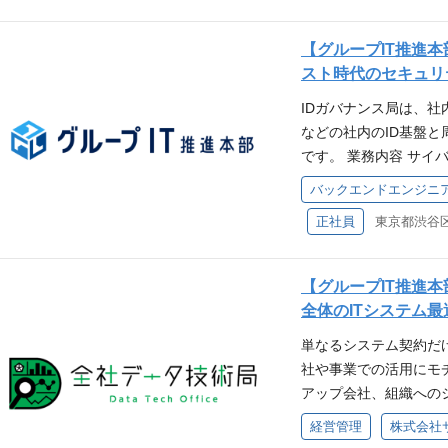
収集をチームとして行
て飲食自由の和やかな
【グループIT推進本
低２日、後回しになり
スト時代のセキュリ
向き合って取り組むテ
IDガバナンス局は、社
ーションを促進するコ
などの社内のID基盤
サイバーエージェント
です。 業務内容 サイ
に重要な決済基盤の開
アシステムの開発・運
＊Simplyとは？----------------
バックエンドエンジニ
証／認可のコアシステム
------------ Ab
正社員
東京都渋谷区
ョン)の運用、機能追
ビスの成長を足元から
てシステムに実装 ポジ
働はもちろん、今後も
本部は、エンジニアが
張性の高いプロダクト
【グループIT推進
トマネージャーとして
安定運用に加え、将来
全体のITシステム
す。また、リーダー、
クチャ設計や技術選定
単なるシステム契約だ
挑戦する機会が豊富に
験を積めるフェーズで
社や事業での活用にモ
を選択できます。さら
とも、将来的な大規模
アップ会社、組織への
験を積み、意思決定に
可能で、ご志向やキャ
たポジションといえま
発環境 コロナ禍以降
＜具体的な仕事内容＞
経営管理
専門部署を多く抱える
は最新のセキュリティ
に関わる全てをメンバ