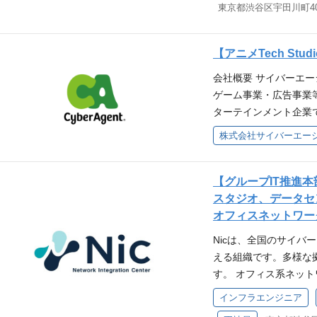
東京都渋谷区宇田川町40
べく、 各社、各部門の
ンド開発では、モダンな
きます ・決済ドメイ
した、グループ全体の
ークを採用しており、
早くキャッチアップし
ロダクトやSaaS、シス
えられ、自主性を持っ
す ・チームメンバー
【アニメTech Stu
テム提案に対する、自
ロジェクトと現代的な
て開発していきます 
会社概要 サイバーエー
非エンジニア系のスタ
や現代的な働き方に対
を支える影響範囲の大
ゲーム事業・広告事業
タント（外注発注にお
す。 これらは大企業
求められる大規模基盤の
ターテインメント企業
定です。 弊社は、グ
達成感を得ることができ
効率化・品質向上を推
ョンを掲げ、進化の早
日本での導入事例がな
10月に新設された組織
援が手厚い環境 ・エ
人材力を強みに「変化
られない経験を得るこ
ションなどの社内のI
論に深く関われる ・
てまいりました。 現在
しい技術領域にもアン
チームです。 サイバ
技術戦略や組織づくり
知的財産分野にも事業
【グループIT推進
高く取り組める方、あ
えると共に社員数も増
経験・スキル 【必須
ツ作りに励んでおりま
スタジオ、データセ
のサポートに面白みを
の柔軟性も高まってい
サーバーサイドの開発
援開発 応募要件 必須
オフィスネットワー
ンの魅力 グループ横断
ことが求められています
発・設計経験 【歓迎
経験 Pythonを使
出に直接関われるポジ
プの次の20年の生産
サーバーサイド開発2年以
Nicは、全国のサイ
PyTorchやTenso
の先進的な活用事例に
的に作り直す組織として
験 AIエージェントを
える組織です。多様な
する専門知識 CVに関
するやりがいを実感で
名の社員のID管理を
物像 当事者意識を持
す。 オフィス系ネッ
V以外の分野の専門知識
利用しているサービス
営ができるよう組織を
る柔軟性・適応力のあ
連携を通じて最新技術
インフラエンジニア
ョン、深度推定など、
ループ子会社での最新の
率化とセキュリティ強
レンジ精神があり、失
アとして成長できる環
学処理に関連するアル