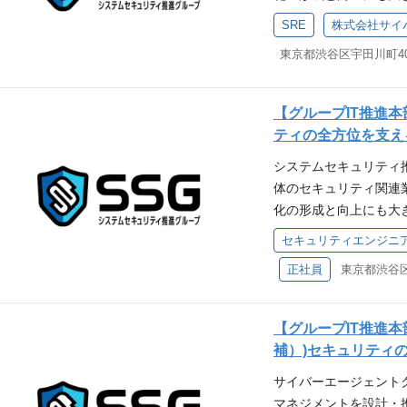
施します 中途入社者
会があり、新規事業や
プロダクトはグループ
ある方が活躍中！ https://te
SRE
なビジネス環境での経
います。 セキュリテ
【募集背景】 当社は
東京都渋谷区宇田川町40番1
ョンは、サイバーエー
を推進できる方にとっ
インターネット領域で
リティの信頼性・可用
このポジションは技術
た。事業拡大の一助に
能なインフラ運用を支
と向上にも大きく影響
テールメディア事業の
【グループIT推進
応じた継続的な改善と
持ち、チームワークを
ト』設立を合意 https://www
ティの全方位を支え
は、 セキュリティを
供します。 部署につ
A、ファミマ、ヤマダが頼
システムセキュリティ
び信頼性の向上に向け
ープ全体のセキュリテ
ps://xtrend.nikkei.
体のセキュリティ関連
び運用 定常的な運用
スセグメントのセキュ
ぐ次世代プロモーション「リ
化の形成と向上にも大
ス設計および最適化 
提供することです。 こ
net/promotion/p
会があり、新規事業や
ことができます。 サ
フォーム）の開発と運
ps://en-ambi.co
セキュリティエンジニ
なビジネス環境での経
て、あなたの経験と情
ティを維持したプラット
伸びしない“等身大の挑戦” 
正社員
東京都渋谷区宇
リティ推進グループに
前線で活躍したい、意
の効率化： AI技術を
om/watch?v=Ww
ィチェック基準やリスク
サイバーエージェント
の実現 CSPM（Cloud Se
社を創る」をビジョン
その他セキュリティ規
チームが提供するプロ
運用：クラウドセキュ
後、時代の変化に合わ
【グループIT推進
する運用ルールの設計
スの成長を支えていま
発 インシデント対応
させてまいりました。2
補）)セキュリティ
らセキュリティに関す
任感を持って施策を推
迅速な対応と、プロダ
は社会インフラへと成
サイバーエージェント
プが提供するインター
めです。 さらに、こ
クと開発環境 Go Vue.js／Re
います。 【インター
マネジメントを設計・
エージェントグループ