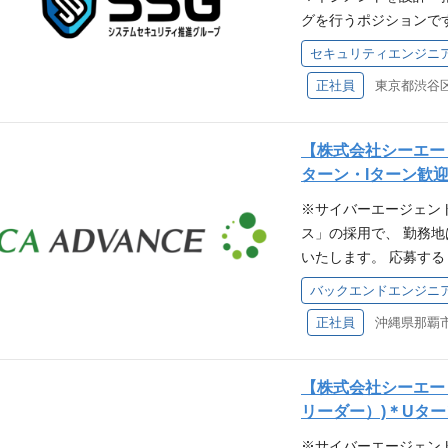
リティ文化の形成と向
S全般（IAM／ストレー
の連結売上高の約半分を
グを行うポジションで
活動 ポジションの魅
と向き合う能力を持ち
GCP全般（IAM／ストレ
サービスを提供してお
不正アクセス監視シス
案件ごとに高い裁量が
なやりがいと成長の機
テナ Kubernetes Karpe
セキュリティエンジニ
最大化を追求し、イン
わるセキュリティ設計
揮して「自分主導」で
は、サイバーエージェ
ル（ClaudeCode、 D
場を牽引しています。
正社員
東京都渋谷区宇
ア対策、ISMSや各
ての協力体制も万全で
ィの信頼性・可用性を
可領域（デジタルアイデンティテ
業界の大手企業との協
マネジメントの維持管
バーへ相談できます。
インフラ運用を支え、
LLM等のAI技術（LLM A
実務経験を積むことが
ティの専門家としての
た継続的な改善と仕組
ウェア 求める経験・ス
【株式会社シーエー
トグループが展開する
ジメントやコンサルテ
したインフラの設計・構
発、運用経験 チームで
ターン・Iターン歓
業、その他各種事業に
さらに、技術領域に特
全で効率的な環境構築 コン
れかに該当する方 開
※サイバーエージェン
ジェントグループが展
リティナレッジを吸収
堅牢なシステム基盤の設計・実装
認証、認可に関する技術知
ス」の採用で、 勤務地
適合に向けた支援や社
の経験を通じた成長＞
による一貫性のあるイ
psの経験 Go言語のバックエ
いたします。 応募する
るインターネットサー
界にまたがる事業ドメ
向けた改善・対応SLO
フロントエンド開発経験
な技術」とうヴィジョ
ョンの魅力 最先端の
的な視点を培える環境
パフォーマンスボトル
バックエンドエンジニ
設計に関する技術知識
をグロースすること」
への投資が積極的） 
つ視野を広げたスキル
善 監視・アラート基
経験 【求める人物像
正社員
います。 サイバーエ
キュリティマネジメン
リティ推進グループは
期検知と対応体制の整備 監視ツ
分野の能力を高めたい
を積みスキルを磨ける
積むことが可能 部署に
維持・強化するための
の導入・運用 ログ分
関係者に対して建設的
解決のみならず、さら
スタートアップ会社、
事業領域に対して、セ
化の推進 CI/CDパ
【株式会社シーエー
現実課題のFit&Ga
も我々は、会社の基盤
タ活用、セキュリティ
し、事業の成長と両立
性管理プロセスの自動
リーダー）)＊Uター
を裏側から支えるお仕事
ポートを行います。 
す。事業ごとの開発・
を意識したリソース設
※サイバーエージェン