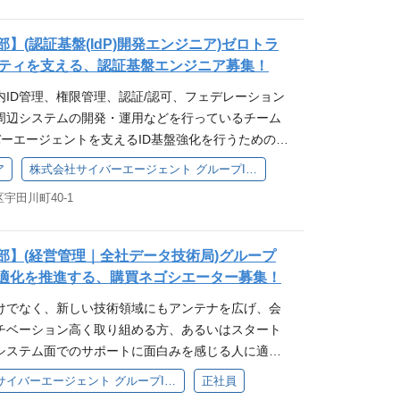
なっています 毎月1度、ウィニングセッションとし
形で成果の共有をする場を設けています 1ヶ月に最
部】(認証基盤(IdP)開発エンジニア)ゼロトラ
がちな技術的負債や各エンジニアが提案する課題に
ティを支える、認証基盤エンジニア募集！
クの日 二拠点開発なのでメンバー同士のコミュニケ
内ID管理、権限管理、認証/認可、フェデレーション
ーヒーブレイクタイムを実施しています 仕事内容
と周辺システムの開発・運用などを行っているチーム
グループの主要サービスの決済を支えている、非常
バーエージェントを支えるID基盤強化を行うためのコ
発・保守運用を担うエンジニアを募集しています！
用を行っていただきます。 シングルサインオン、認
----------------------------------------------------------
ア
株式会社サイバーエージェント グループIT推進本部
の開発、運用 社内向けID基盤(Webアプリケーシ
emaTV、WinTicket、タップルなど、グループを代表するサー
宇田川町40-1
加 様々な業務フローの要件、課題をキャッチアップし
支えるミッションクリティカルな基盤です。 安定稼
ションの魅力 キャリアの成長機会 グループIT推進
長期的にグループ全体の決済を支え続けられる、拡
主体となる組織であり、各エンジニアがプロジェク
へと進化させていきます。 また、現在は既存基盤の
本部】(経営管理｜全社データ技術局)グループ
大規模プロジェクトをリードするチャンスがありま
的な大規模リプレイスも見据えています。 アーキテ
最適化を推進する、購買ネゴシエーター募集！
マネージャー、プロダクトオーナーといった役割に
から関わることができ、決済領域における高度な経
けでなく、新しい技術領域にもアンテナを広げ、会
あり、自分の意欲やキャリアビジョンに応じた役割
す。 既存プロダクトの安定運用・改善に注力するこ
チベーション高く取り組める方、あるいはスタート
に、役員との定期的な対話を通じて、上流工程の経
リプレイスに専念することも、両方に関わることも
システム面でのサポートに面白みを感じる人に適し
関与することができます。 技術的挑戦とモダンな開
リアプランに応じて柔軟に役割を設計しています。
す。 業務内容 「経営管理」ポジションについては、
、働き方やデバイスの多様化に対応するため、当社で
 ・チーム全員がエンジニアチームなので、決済基盤
株式会社サイバーエージェント グループIT推進本部
正社員
『グループIT推進本部』のシナジーを最大限生かす
技術やデータ管理手法を導入しています。 バックエ
ーで分担して行いながらプロダクトをリードしてい