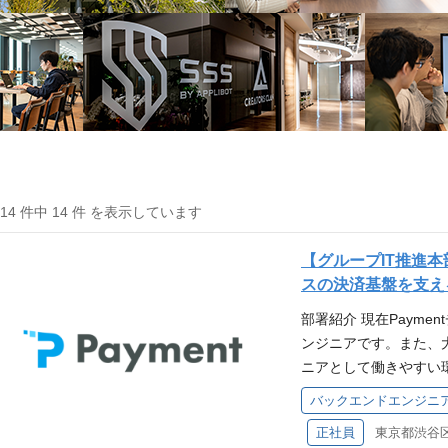
414 件中 14 件 を表示しています
【グループIT推進
スの決済基盤を支え
部署紹介 現在Paym
ンジニアです。また、
ニアとして働きやすい
イバーエージェントの
バックエンドエンジニ
リモートでパフォーマ
正社員
東京都渋谷区宇
済トレンドに関するワ