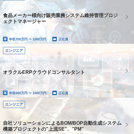
食品メーカー様向け販売業務システム維持管理プロジ
ェクトマネージャー
年収
700万円 〜 1000万円
正社員
エンジニア
オラクルERPクラウドコンサルタント
年収
600万円 〜 1000万円
正社員
エンジニア
自社ソリューションによるBOM/BOP自動生成システム
構築プロジェクトの”上流SE”、”PM”