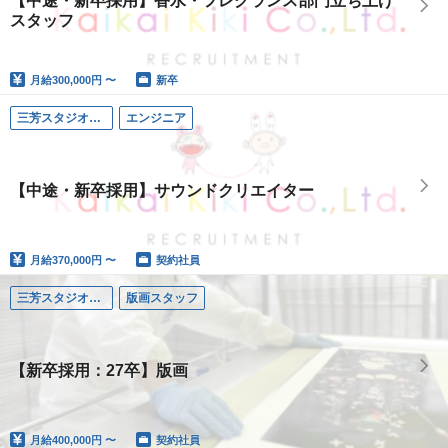
【中途・新卒採用】香水・フレグランス部門立ち上げ
スタッフ
月給
300,000円 〜
新卒
三芳スタジオ（埼玉）
エンジニア
【中途・新卒採用】サウンドクリエイター
月給
370,000円 〜
契約社員
三芳スタジオ（埼玉）
版画スタッフ
【新卒採用：27卒】版画
月給
400,000円 〜
契約社員