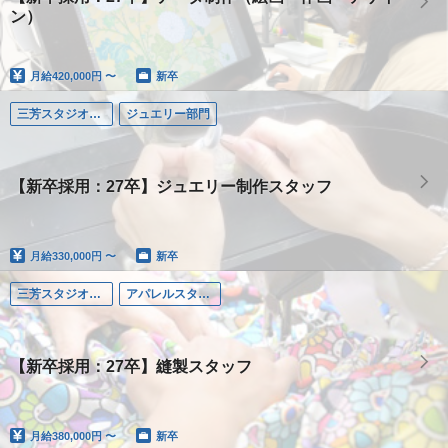
ン）
月給
420,000円 〜
新卒
三芳スタジオ（埼玉）
ジュエリー部門
【新卒採用：27卒】ジュエリー制作スタッフ
月給
330,000円 〜
新卒
三芳スタジオ（埼玉）
アパレルスタッフ
【新卒採用：27卒】縫製スタッフ
月給
380,000円 〜
新卒