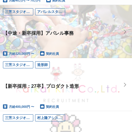
月給
40万円 〜 70万円
契約社員
三芳スタジオ（埼玉）
アパレルスタッフ
【中途・新卒採用】アパレル事務
月給
320,000円 〜
契約社員
三芳スタジオ（埼玉）
造形師
【新卒採用：27卒】プロダクト造形
月給
400,000円 〜
契約社員
三芳スタジオ（埼玉）
村上隆アシスタント補佐