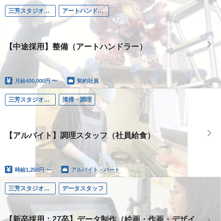
三芳スタジオ（埼玉）
アートハンドラー
【中途採用】整備（アートハンドラー）
月給
400,000円 〜
契約社員
三芳スタジオ（埼玉）
清掃・調理
【アルバイト】調理スタッフ（社員給食）
時給
1,250円 〜
アルバイト・パート
三芳スタジオ（埼玉）
データスタッフ
【新卒採用：27卒】データ制作（絵画・作画・デザイ