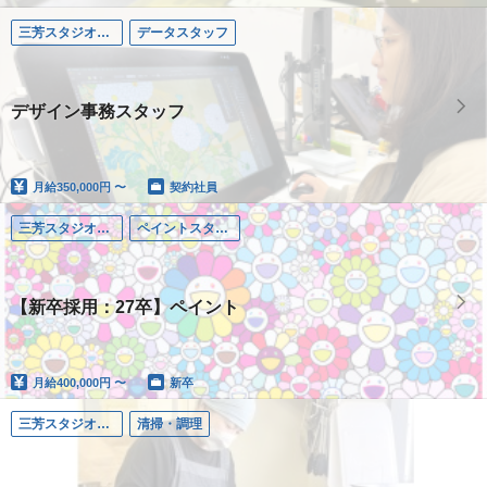
三芳スタジオ（埼玉）
データスタッフ
デザイン事務スタッフ
月給
350,000円 〜
契約社員
三芳スタジオ（埼玉）
ペイントスタッフ
【新卒採用：27卒】ペイント
月給
400,000円 〜
新卒
三芳スタジオ（埼玉）
清掃・調理