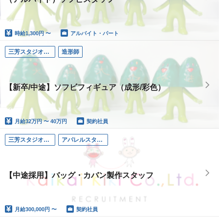
時給
1,300円 〜
アルバイト・パート
三芳スタジオ（埼玉）
造形師
【新卒/中途】ソフビフィギュア（成形/彩色）
月給
32万円 〜 40万円
契約社員
三芳スタジオ（埼玉）
アパレルスタッフ
【中途採用】バッグ・カバン製作スタッフ
月給
300,000円 〜
契約社員