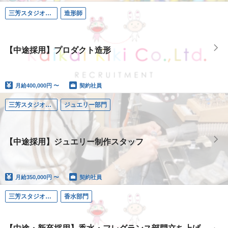
三芳スタジオ（埼玉）
造形師
【中途採用】プロダクト造形
月給
400,000円 〜
契約社員
三芳スタジオ（埼玉）
ジュエリー部門
【中途採用】ジュエリー制作スタッフ
月給
350,000円 〜
契約社員
三芳スタジオ（埼玉）
香水部門