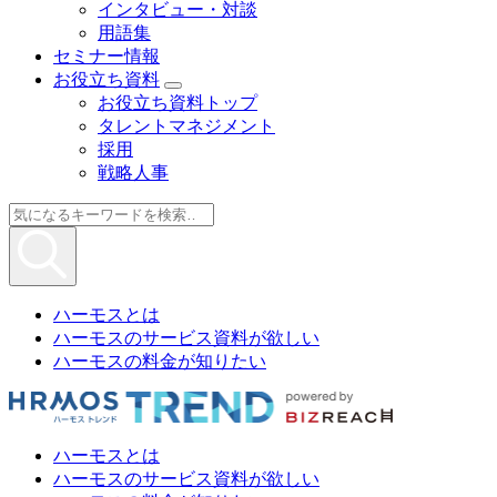
インタビュー・対談
用語集
セミナー情報
お役立ち資料
お役立ち資料トップ
タレントマネジメント
採用
戦略人事
ハーモスとは
ハーモスのサービス資料が欲しい
ハーモスの料金が知りたい
ハーモスとは
ハーモスのサービス資料が欲しい