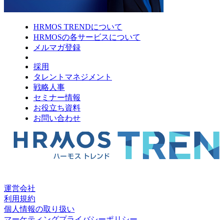
HRMOS TRENDについて
HRMOSの各サービスについて
メルマガ登録
採用
タレントマネジメント
戦略人事
セミナー情報
お役立ち資料
お問い合わせ
運営会社
利用規約
個人情報の取り扱い
マーケティングプライバシーポリシー