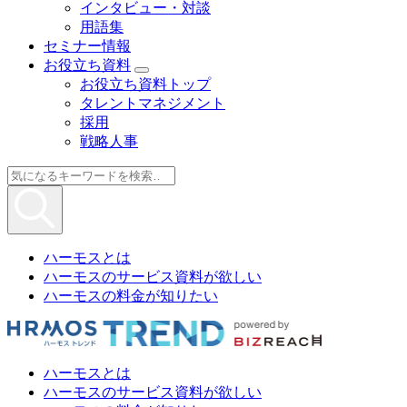
インタビュー・対談
用語集
セミナー情報
お役立ち資料
お役立ち資料トップ
タレントマネジメント
採用
戦略人事
ハーモスとは
ハーモスのサービス資料が欲しい
ハーモスの料金が知りたい
ハーモスとは
ハーモスのサービス資料が欲しい