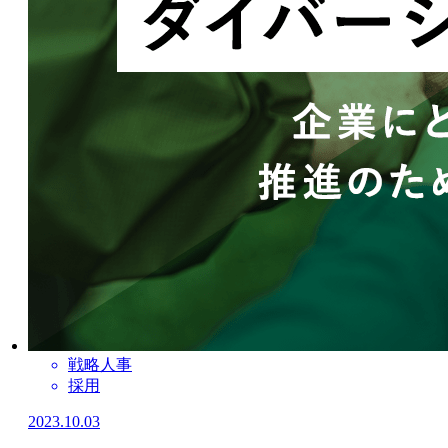
戦略人事
採用
2023.10.03