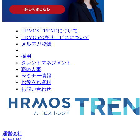
HRMOS TRENDについて
HRMOSの各サービスについて
メルマガ登録
採用
タレントマネジメント
戦略人事
セミナー情報
お役立ち資料
お問い合わせ
運営会社