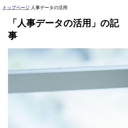
トップページ
人事データの活用
「人事データの活用」の記
事