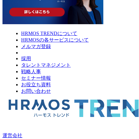
HRMOS TRENDについて
HRMOSの各サービスについて
メルマガ登録
採用
タレントマネジメント
戦略人事
セミナー情報
お役立ち資料
お問い合わせ
運営会社