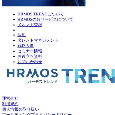
HRMOS TRENDについて
HRMOSの各サービスについて
メルマガ登録
採用
タレントマネジメント
戦略人事
セミナー情報
お役立ち資料
お問い合わせ
運営会社
利用規約
個人情報の取り扱い
マーケティングプライバシーポリシー