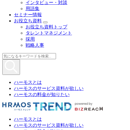
インタビュー・対談
用語集
セミナー情報
お役立ち資料
お役立ち資料トップ
タレントマネジメント
採用
戦略人事
ハーモスとは
ハーモスのサービス資料が欲しい
ハーモスの料金が知りたい
ハーモスとは
ハーモスのサービス資料が欲しい