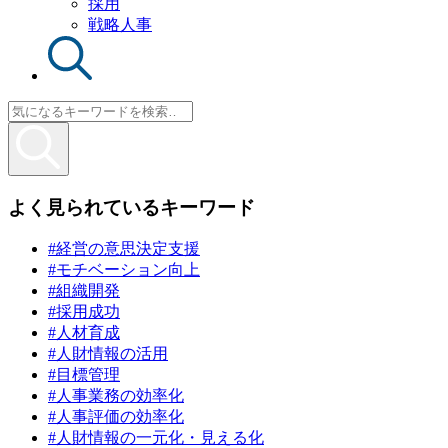
採用
戦略人事
よく見られているキーワード
#経営の意思決定支援
#モチベーション向上
#組織開発
#採用成功
#人材育成
#人財情報の活用
#目標管理
#人事業務の効率化
#人事評価の効率化
#人財情報の一元化・見える化