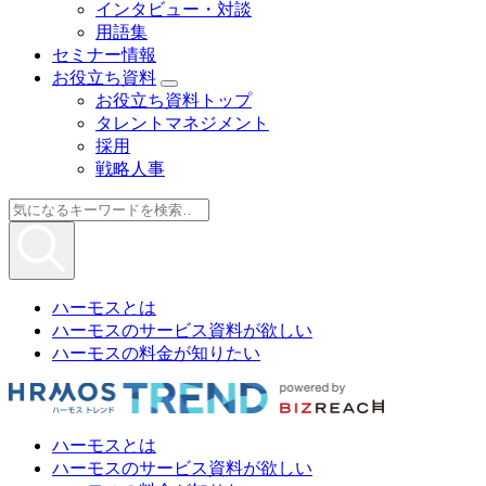
インタビュー・対談
用語集
セミナー情報
お役立ち資料
お役立ち資料トップ
タレントマネジメント
採用
戦略人事
ハーモスとは
ハーモスのサービス資料が欲しい
ハーモスの料金が知りたい
ハーモスとは
ハーモスのサービス資料が欲しい