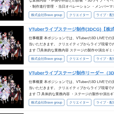
な業務内容 ・IP側や外部との折衝 ・3Dライブ・イ
スタジオ紹介
ペクトしチームで業務を遂行できる方 参考 ❐スタジ
などを利用した配信経験 ・VTuberなど配信経験 ・U
・制作進行管理 ・当日オペレーション ・メンバーマ
グループが運営するIP事業「ぶいすぽっ！」、「RIOT 
・カメラマンの経験(静画・動画いずれも可) ・照明
や視聴者の記憶に残るようなバーチャルライブを制
株式会社Brave group
クリエイター
ライブ・配
デル・ステージ・演出など全ての制作を担っている
編集経験(個人制作でも可) ・ボーカルレコーディン
す。 必要となるスキル・経験 ❐ 必須要件 ・CG演
日の配信環境の整備等も行っています。 ❐制作実績
ン経験(個人制作でも可) ・音楽ライブなどのイベント運営
等)の実務経験 ・CM、MV、PV、映画、ゲームに
・短いスパンで多くの3D LIVEやイベント制作に携
VTuberライブステージ制作(3DCG)【株式会
パーパス『世界に、日本の冒険心を』・ミッション『
験 上記に加え、下記いずれかの実務経験 ・Unityでの
ーが魅力的に見えるか？」「どうすれば心に残る演
る方 ・自発的な貢献意欲を発揮し、新しい事への挑
のDCCツールの実務使用経験 ❐歓迎要件 ・Unityもしく
仕事概要 本ポジションでは、VTuberの3D LIV
ブ、3D LIVEの企画段階から携わることができる 
長を実感したい方 ・自身の仕事に責任を持ち圧倒的
ムレンダリングでの制作におけるツールやプロセスの
当いただきます。 クリエイティブからライブ現場で
オリティでLIVEやイベントを制作するための技術開
分まで品質にこだわれる方 ・互いにリスペクトしチー
演出に関する知識 ・空間デザインなどの経験 ❐求める人物
ます ❐具体的な業務内容 ステージの製作や演出ギミ
ついて 配属となるスタジオ部は、当社グループが運営す
に、日本の冒険心を』・ミッション『80億の、心を
オペレーション ❐開発環境 フレームワーク： Extenjec
株式会社Brave group
クリエイター
ライブ・配
SIC」等が実施する3D LIVEにおけるモデル・ス
貢献意欲を発揮し、新しい事への挑戦を楽しめる方 
Unity（C#） プロジェクト管理ツール：GitHub、Notion
す。また、オフラインイベント時は当日の配信環境の
方 ・自身の仕事に責任を持ち圧倒的スピードで実行
よりハイクオリティで、ファンや視聴者の記憶に残
ラインライブ） ❐当ポジションの魅力 ・短いスパンで
VTuberライブステージ制作リーダー（3DC
だわれる方 ・互いにリスペクトしチームで業務を遂行
らのご応募をお待ちしています。 必要となるスキル・経験
とができる ・「どうすればキャラクターが魅力的に
ションに所属いただくスタジオ部は、当社グループが運
ツの実務経験 ❐歓迎要件 バーチャルライブ製作の経験
仕事概要 本ポジションでは、VTuberの3D LIV
成できるか？」等、バーチャルライブ、3D LIVEの
MUSIC」等が実施する3D LIVEにおけるモデル
どのご経験 Unityタイムラインの使用経験 リアル
当いただきます。 クリエイティブからライブ現場で
スタジオ部の責任者や、より高いクオリティでLIV
門です。 また、オフラインイベント時は当日の配信
プロセスの知見 エフェクト製作や演出製作のご経験 
ます ❐ 具体的な業務内容 ・ステージの製作や演出
を目指すことができる
（オンラインライブ） ❐当ポジションの魅力 ・短
求める人物像 Brave groupのパーパス『世界に
・当日オペレーション ・チームのリード ❐開発環境 ・ツール：MA
株式会社Brave group
クリエイター
ライブ・配
為、多くの経験を積める ・経験を積んでチームリー
うちぬけ』を一緒に体現できる方 自発的な貢献意欲
otion、Slack、Discord 等 必要となるスキル・
リティ管理に携わる事が出来る
行錯誤をしながら自己成長を実感したい方 自身の仕
以上) ・チームのリード経験 ❐ 歓迎要件 ・バーチャ