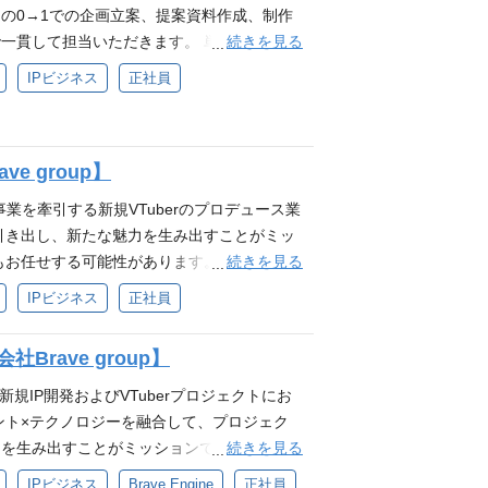
じて、自社IPのみならず他社IPと連携して国内外にIP
の0→1での企画立案、提案資料作成、制作
IP創出のみならず、ファンとクリエイター
続きを見る
一貫して担当いただきます。 単なる制作進
よって、世界80億人の心を動かす次世代の
えながら、IP価値の向上につながる企画を
IPビジネス
正社員
：https://bravegroup.co.jp/
活用した番組・動画・イベント・タイアップ等の
ィア：https://media.bravegroup.co.jp/ 公式
営チーム、制作チーム、外部パートナーとの調
：https://bravegroup.co.jp/company/#gro
連携・折衝 制作スケジュール、タスク、リソ
e group】
改善提案 必須スキル 番組、動画、配信、
たは制作ディレクション経験 企画書、構成
ber事業を牽引する新規VTuberのプロデュース業
社内外の関係者を巻き込み、制作進行・スケ
引き出し、新たな魅力を生み出すことがミッ
r、アニメ、ゲーム、音楽、配信文化のいずれか
続きを見る
お任せする可能性があります。 ・新規VTu
Live2D・3Dの技術の強い興味、関心 ※現時
ソナ設定 ・VTuberの活動におけるディレ
IPビジネス
正社員
obe Premiere, Photoshopのソ
理 ・タレントの育成、モチベーション管
uTuber、声優、アーティスト、アイドル等の
・経験 ❐必須要件 ・タレントマネジメント
ミュニティ、会員制サービス、オンラインイベ
Brave group】
メント市場やトレンドの分析実務経験 ・エン
反応をもとにした企画改善経験 グッズ、イベ
歓迎スキル ・VTuberまたは近しいエンタ
る新規IP開発およびVTuberプロジェクトにお
の周辺施策に関わった経験 スタートアップ、
準ずる実務経験（1年以上） ・プロジェク
ント×テクノロジーを融合して、プロジェク
 groupのパーパス『世界に、日本の冒険心
ーション能力 ・社内/社外との折衝経験 ❐求
続きを見る
を生み出すことがミッションです。 ❐業務
に体現できる方 自発的な貢献意欲を発揮し、
、日本の冒険心を』・ミッション『80億の、心を
画ディレクション ・ライブ配信準備～収録、出
IPビジネス
Brave Engine
正社員
自己成長を実感したい方 自身の仕事に責任を