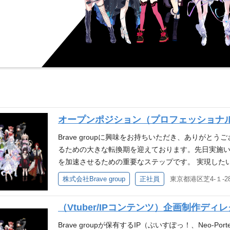
オープンポジション（プロフェッショナル採用
Brave groupに興味をお持ちいただき、ありがと
るための大きな転換期を迎えております。先日実施
を加速させるための重要なステップです。 実現した
挑戦していただける仲間をこれからも増やしていき
株式会社Brave group
正社員
東京都港区芝4-１-2
ョンにおいて当社の今後の成長を牽引していきたい
すと幸いです。 採用強化ポジション 次世代経営幹部 海
（Vtuber/IPコンテンツ）企画制作ディレク
e groupについて Brave groupは『世界に、
心をうちぬけ』というミッションのもと、VTuber事業を中
Brave groupが保有するIP（ぶいすぽっ！、Neo