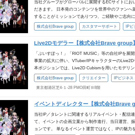
ニメ、マンガ、ゲーム、VTuber、ライブ、舞台など
当社グループがグローバルに展開するECサイトにお
味・関心 Photoshop / illustratorでの業務
監修経験 販売促進企画の立案・実行経験 グッズデザイ
だきます。 日本発のコンテンツを世界中のファンへ
業務、デザイン経験 PdM経験 VTuberなどのキ
る人物像 Brave groupのパーパス『世界に、日
することがミッションでありつつ、ご経験やご志向
ン経験 デジタルコンテンツ（ボイス / ムービー）の企画か
ぬけ』を一緒に体現できる方 自発的な貢献意欲を発
ームの立ち上げからマネジメントまで担っていただく
株式会社Brave group
カスタマーサポート
IP
pのパーパス『世界に、日本の冒険心を』・ミッショ
誤をしながら自己成長を実感したい方 自身の仕事に
チャットによるカスタマーサポート対応（配送/注文・
きる方 自発的な貢献意欲を発揮し、新しい事への挑
協せず細かい部分まで品質にこだわれる方 互いにリ
質改善 FAQ・返信テンプレート整備 データ分析に
Live2Dモデラー【株式会社Brave group
を実感したい方 自身の仕事に責任を持ち圧倒的スピ
部署について IP Production運営本部は当社グループ
整 必須スキル 下記いずれかのご経験をお持ちの方 
品質にこだわれる 互いにリスペクトしチームで業務
面で支える部署で、その中に制作部は下記のチームを設置し
問い合わせ対応の経験 ECサイト、通販、受注管理、
「ぶいすぽっ！」「RIOT MUSIC」等の自社IPを
ラクターグッズの企画～製造管理を行う部署 ECチー
つ、下記のスキルを満たす方 基本的なPC操作ができ
事業の拡大に伴い、VTuber/IPキャラクターのLi
応を行う部署 デザインチーム：グッズデザインやLive2
ュニケーションが取れる方 正確で分かりやすい日本
本ポジションでは、Live2D Cubismを用いたモ
た制作部は、グッズの企画やデザイン・製造から、E
認事項を整理しながら進められる方 チームや他部門
モーション制作、既存モデルの修正・調整など、Liv
株式会社Brave group
クリエイター
IPビジネス
で、サプライチェーン全体を包括的にカバーし、コ
た対応ができる方 歓迎スキル メールまたはチャット
す。 また、新規IPや海外事業に関連する制作のほか
過去の製造実績
東京都港区芝4-１-28 PMO田町Ⅲ8階
者向けのサポート経験 受注管理、配送確認、返品・交
があります。少数精鋭のチームのため、ご経験やご
ート、マニュアル作成経験 問い合わせ内容の集計やレポ
リティ管理などへ業務の幅を広げていただくことも可
メ、ゲーム、音楽、グッズ、推し文化への興味関心 
イベントディレクター【株式会社Brave g
ル制作 キャラクター及び衣装の設定・デザイン制作 モ
方 求める人物像 Brave groupのパーパス『世界
正作業（原画修正、メッシュの調整と編集） ご経験
当社IP／タレントに関連するリアルイベント・配信
をうちぬけ』を一緒に体現できる方 自発的な貢献意
ップ 使用ソフト Live2D Cubism Photoshop CLIP STUDIO
て、イベントの企画立案から制作進行、当日運営、
試行錯誤をしながら自己成長を実感したい方 自身の
べての使用経験を必須とするものではございません。 必
ョンです。 単なるイベント運営ではなく、IPの魅
る方 妥協せず細かい部分まで品質にこだわれる方 
経験（制作経験2年以上） Photoshop等を用いた