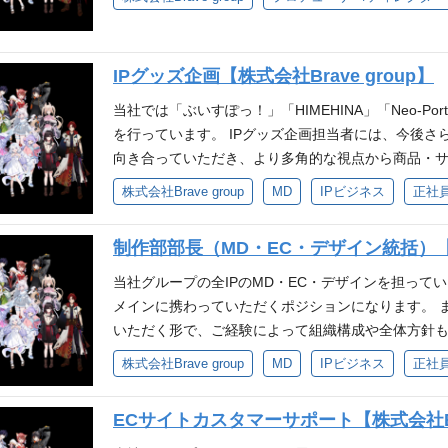
うちぬけ』を一緒に体現できる方 ・自発的な貢献意
演のサポート ・ライバーに関連するイラスト等制作
持ち圧倒的スピードで実行できる方 妥協せず細かい
・試行錯誤をしながら自己成長を実感したい方 ・自
関わる各種ライセンス許諾管理 ・レーベルとの契約管
トしチームで業務を遂行できる方 配属部署について IP 
できる方 ・妥協せず細かい部分まで品質にこだわれ
tuber業界での実務経験(1年以上) ・Vtuberライブ
本発の、世界を代表するグローバルIPの創出」を掲げ、
IPグッズ企画【株式会社Brave group】
行できる方 参考 ❐配属部署について エンタメテッ
上) ・事業会社でのサービス運用経験 ・「自らの手
ースを行うドメインにてご活躍いただく予定です。
リアパス プロデューサーとしてご活躍いただいた
方 ・エンタメ領域に対する強い熱量を持ち、アウトプ
当社では「ぶいすぽっ！」「HIMEHINA」「Neo-Po
事業責任者、専門性を高めるスペシャリスト職へのキャ
ム・アニメなどのIP開発案件におけるプロジェクト
を行っています。 IPグッズ企画担当者には、今後さら
面接官担当： 三浦インタビュー記事
略立案経験 ・Word、Excelなどオフィスツール
向き合っていただき、より多角的な視点から商品・
見〜改善アクションができる方 ・成果へのコミット
っています。 新規商品・サービスの企画立案や事業
株式会社Brave group
MD
IPビジネス
正社
求める人物像 ・Brave groupのパーパス・ミッ
ザーニーズを捉えたビジネス展開を行いながら、市
の“面白さ”を追求できる方 ・状況判断や課題解決が
社内外のステークホルダーとの連携、プロジェクト
制作部部長（MD・EC・デザイン統括）【株式
ロジェクトの成功にコミットできる方 ・上昇志向が
い業務を担っていただきます。 さらに、KPIの設定
・新しい挑戦に積極的で、主体性を持って行動できる
続的な成長を支える仕組みづくりにも注力しながら
当社グループの全IPのMD・EC・デザインを担って
を大切にできる方 参考 ❐ポジションがマッチする人物像
も進めており、多様な領域での成長機会があります！
メインに携わっていただくポジションになります。 
自分のアイデアで企画やIPを育てたい ・対応のスピ
よび事業計画の策定 市場調査・競合分析・ユーザー
いただく形で、ご経験によって組織構成や全体方針
やディレクターとしてキャリアアップしたい ❐配属
折衝・調整 プロジェクトマネジメント（進捗管理、予
貢献できるポジションです。 仕事内容 メンバーマネ
株式会社Brave group
MD
IPビジネス
正社
を想定しています。 ❐面接官について ▼1次面接官担当：三浦
善施策の立案 グローバル展開を見据えた商品戦略の立
など） 市場分析 自社キャラクターを用いた商品企画・
avegroup.co.jp/ip-solution/6293/
な環境 └18のグループ会社を持つ環境で、グローバ
築・運用 クリエイティブ監修 必須要件 予実/PLの
ECサイトカスタマーサポート【株式会社Bra
ケット └VTuber事業を含むデジタルエンターテ
以上） ※クリエイターマネジメント経験があれば尚可
過去の製造実績 必須スキル 商品の生産・製造管理、