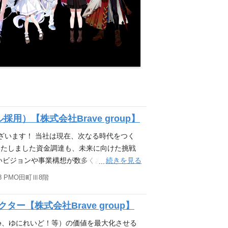
）【株式会社Brave group】
うございます！ 当社は現在、次なる時代をつく
いたしました資金調達も、未来に向けた挑戦
続きを見る
いビジョンや事業構想が数多くある中、共に
たいと考えておりますので、特に下記ポジシ
8 PMO田町Ⅲ8階
方であれば、ぜひともご応募していただけま
外事業推進 投資先支援 新規事業創出 Brav
ター【株式会社Brave group】
日本の冒険心を』というパーパスを掲げ、『80億の、
心に展開するIP Production領域をはじ
-Porte、ゆにれいど！等）の価値を最大化させる