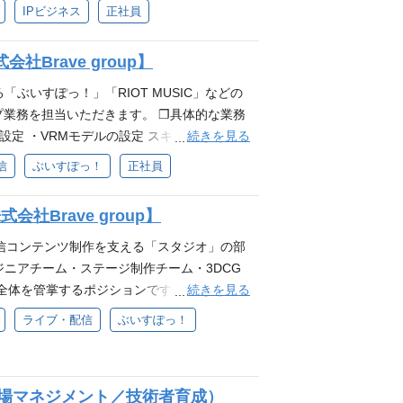
管理し、イベントを成功に導いていただきま
IPビジネス
正社員
れる グッズ販売を通じてファン体験を支え
、制作進行に伴う社内外関係者との調整経験
トの企画立案、制作進行、運営 イベントコンセ
触れながら、顧客の声を直接受け取れる EC
認、フィードバック経験 VTuber、ゲーム、
社、会場、技術会社、クリエイター、社内関
場の中核として業務を推進 スキル成長環境
ラストのパーツ分け、差分制作の経験 求める
社Brave group】
予算管理、コストコントロール 見積精査、発
 制作・物流・マーケとの連携を通じてチー
の冒険心を』・ミッション『80億の、心をうちぬ
ディレクション、トラブルシューティング 実
ぶいすぽっ！」「RIOT MUSIC」などの
し、新しい事への挑戦を楽しめる方 試行錯誤
運用ルールの整備、標準化 必須スキル リ
プ業務を担当いただきます。 ❐具体的な業務
任を持ち圧倒的スピードで実行できる方 妥協
興行など）における運営、管理、または制作
続きを見る
設定 ・VRMモデルの設定 スキルや適正など
ペクトしチームで業務を遂行できる方
外となります。 予算、予実管理経験 外部
環境 ・フレームワーク： Extenject、U
信
ぶいすぽっ！
正社員
スキル ライブ、コンサート、演劇等の大規模
） ・プロジェクト管理ツール：GitHub、Notio
 IPコンテンツ、エンタメ領域、芸能プロダ
RMモデルの設定 必要となるスキル・経験 ❐必須要
社Brave group】
延等のリスクを早期に検知し、改善した経験
Dynamic Bone / MagicaCloth1 or 2 ※
める人物像 Brave groupのパーパス
いません ❐歓迎要件 ・BlenderやMaya
ライブ・配信コンテンツ制作を支える「スタジオ」の部
、心をうちぬけ』を一緒に体現できる方 自発
るリギングの経験 ・3Dアニメーションの製作
ニアチーム・ステージ制作チーム・3DCG
方 試行錯誤をしながら自己成長を実感した
 ❐求める人物像 ・Brave groupのパ
続きを見る
全体を管掌するポジションです。 ❐具体的な
行できる方 妥協せず細かい部分まで品質にこ
0億の、心をうちぬけ』を一緒に体現できる
行 ・次期マネジメント層の育成、メンバー教
ライブ・配信
ぶいすぽっ！
きる方 配属部署について 当社グループが
を楽しめる方 ・試行錯誤をしながら自己成長
用推進 等 必要となるスキル・経験 ❐必須
ライブの制作を担う部門です。 IPを運営する
ピードで実行できる方 ・妥協せず細かい部分
系、クリエイティブ人材のマネジメント経験
んでいただけるようなイベントの制作準備・
で業務を遂行できる方 参考 ❐配属部署につ
持ちの方 ・エンタメやIT、スタートアップ企
イベント部一推し記事＞ 「イベントを通して
IP事業「ぶいすぽっ！」、「RIOT MUSI
現場マネジメント／技術者育成）
ム、映像制作、ライブ配信、toCサービス