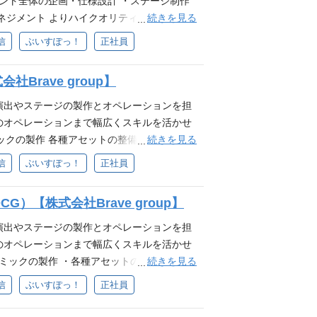
ベント全体の企画・仕様設計 ・ステージ制作
オ部について 配属となるスタジオ部は、当社
nityなどを用いた開発経験 ・ゲーム開発経験
続きを見る
ネジメント よりハイクオリティで、ファン
MUSIC」等が実施する3D LIVEにおけるモ
、カメラに関する知識 ・DAWを用いた制作・
作したい方からのご応募をお待ちしていま
信
ぶいすぽっ！
正社員
部門です。また、オフラインイベント時は当
グのエンジニアリングもしくはディレクショ
出(ライティング,コンポジット,シェーディング
（オンラインライブ） ❐当ポジションの魅力
経験 ❐求める人物像 ・Brave groupの
おけるシネマティクス等の制作に関する業務経
わることができる ・「どうすればキャラクタ
社Brave group】
80億の、心をうちぬけ』を一緒に体現でき
システム開発 ・Maya・Blende等、何かしら
出を作成できるか？」等、バーチャルライ
戦を楽しめる方 ・試行錯誤をしながら自己成
はUnreal Engineの使用経験 ・リアルタイ
Eでの演出やステージの製作とオペレーションを担
・将来的にスタジオ部の責任者や、より高いク
スピードで実行できる方 ・妥協せず細かい部
知識 ・映像編集、撮影処理の経験 ・構図や
のオペレーションまで幅広くスキルを活かせ
発責任者を目指すことができる
ムで業務を遂行できる方 参考 ❐配属部署に
像 ・Brave groupのパーパス『世界
続きを見る
ックの製作 各種アセットの整備や実装 当日
るIP事業「ぶいすぽっ！」、「RIOT MU
うちぬけ』を一緒に体現できる方 ・自発的な
t、UniRX、UniTask クライアントサイド：
信
ぶいすぽっ！
正社員
テージ・演出など全ての制作を担っている部門で
・試行錯誤をしながら自己成長を実感したい
、Monday、JIRA、Slack、Discord 等
整備等も行っています。 ❐制作実績（オン
できる方 ・妥協せず細かい部分まで品質にこ
るようなバーチャルライブを制作したい方か
多くの3D LIVEやイベント制作に携わるこ
G）【株式会社Brave group】
できる方 参考 ❐配属部署について 本ポジ
 ❐必須要件 Unityでの3DCGコンテン
見えるか？」「どうすれば心に残る演出を作
営するIP事業「ぶいすぽっ！」、「RIOT
 Unityでのアセット管理や正規化、実装な
Eでの演出やステージの製作とオペレーションを担
企画段階から携わることができる ・将来的に
・ステージ・演出など全ての制作を担っている部
タイムレンダリングでの制作におけるツールや
のオペレーションまで幅広くスキルを活かせ
Eやイベントを制作するための技術開発責任者
環境の整備等も行っています。 ❐制作実績
映像制作や、ゲーム制作に関する業務経験 ❐
続きを見る
ギミックの製作 ・各種アセットの整備や実装
いスパンで様々な演出の開発・リリースを行う
、日本の冒険心を』・ミッション『80億の、心を
YA, Blender, Unity, GitHub、N
信
ぶいすぽっ！
正社員
ダーやプロジェクトマネージャーとしてクオ
を発揮し、新しい事への挑戦を楽しめる方 試
経験 ❐ 必須要件 ・3Dコンテンツの実務経験(5年
事に責任を持ち圧倒的スピードで実行できる
ルライブ製作の経験 ・Unityでのアセット管