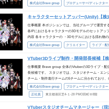
者を巻き込みながら、予算・スケジュール・品質を
株式会社Brave group
プロデューサー/ディレクター
方 仕事で得られる事 エンタメ・推し文化に直接関わ
仕様確認、修正内容のすり合わせ、納品前確認など
す。 仕事概要 自社IP／タレントに関連するイベン
るポジション ファンとの接点に立てる 感謝や熱量に
歓迎スキル Live2Dモデルのディレクション、品質確
プト、実施内容、進行計画、運営設計の策定 制作会
運営の最前線を担う手応え トラブル対応を含め、現
アニメ、エンタメ領域での制作経験 キャラクターイ
キャラクターセットアッパー(Unity)【株式会
係者との折衝・調整 スケジュール管理、進行管理、
マルチタスク力・コミュニケーション力を実務で習得
人物像 Brave groupのパーパス『世界に、日本
注、契約、仕様調整、納品管理 イベント当日の現場
仕事概要 本ポジションでは、当社グループで運営する「
ムワーク力を強化
け』を一緒に体現できる方 自発的な貢献意欲を発揮
施後の振り返り、改善提案、ナレッジ化 業務フローや
各IPにおけるキャラクターの3Dモデルのセットアッ
をしながら自己成長を実感したい方 自身の仕事に責
アルイベント（ライブ、ファンミーティング、大型
内容 各キャラクターの ・3Dモデルにおける揺れ物の
せず細かい部分まで品質にこだわれる方 互いにリス
の進行実務経験 ※販促、展示会などのイベントは対象
に応じて、モデリングやリギングもお任せします。 ❐開発
株式会社Brave group
クリエイター
ライブ・配
パートナーや社内ステークホルダーの折衝経験 歓迎
niRX、UniTask ・クライアントサイド：Unity（C#
興行におけるディレクションまたはプロデュース経験
n、Monday、JIRA、Slack、Discord 等・V
VTuber3Dライブ制作・開発部長候補【株式会
クション等での業務経験 予算超過やスケジュール遅
件 ・ Unityの使用経験（年数不問） ・VRM / SpringBone / 
メンバー育成や業務標準化、オペレーション構築の経験 求
MMD制作やVRChat用など、ご経験内容は商業・個人を問
仕事概要 Brave group 全体のVtuberの3D
『世界に、日本の冒険心を』・ミッション『80億の
などの3DCG制作ツールの使用経験 ・3DCGにおけ
長候補です。 スタジオでは、スタジオチーム・エンジ
的な貢献意欲を発揮し、新しい事への挑戦を楽しめる
経験 ・モーションキャプチャーを用いた案件に携わった経験
チーム・制作進行チームの5チームに分かれており、
い方 自身の仕事に責任を持ち、圧倒的スピードで実
ーパス『世界に、日本の冒険心を』・ミッション『8
業務内容 ・スタジオ部門全体の運営戦略の立案と実
株式会社Brave group
プロデューサー/ディレクター
だわれる方 互いにリスペクトしチームで業務を遂行で
方 ・自発的な貢献意欲を発揮し、新しい事への挑戦
育 ・予算・人員計画策定、PL管理、テック系人材採
運営するVTuberに関連するオフラインのイベント・
正社員
東京都港区芝4-１-28 PMO田町Ⅲ8階
を実感したい方 ・自身の仕事に責任を持ち圧倒的ス
要件 ・10名以上のチームマネジメント経験 ・技術
グループ会社と連携をとりながら、ファンの方に喜
まで品質にこだわれる方 ・互いにリスペクトしチーム
上記とあわせて、下記 いずれか のご経験・知見をお
イベント当日のオペレーションを行っています。 ＜
いて 配属となるスタジオ部は、当社グループが運営する
VTuberスタジオチームマネージャー（
業や急成長環境での組織マネジメント経験 例：ゲー