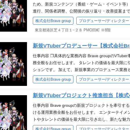
め、周辺のIP PlatformやIP Solution領域を通
ため、新規コンテンツ（番組・ゲーム・イベント等）
を多角的に展開しています。当社は、国内外における
進行、関係者調整、公開後の振り返り・改善提案まで
をつなぐ新しい事業展開をIPとテクノロジーの融合に
行ではなく、ファンの熱量やコンテンツの反応を踏ま
株式会社Brave group
プロデューサー/ディレクター
エンターテインメントを創出しております。 関連サイト 公式サイト
形にしていく役割です。 業務内容 VTuber/IPを
東京都港区芝４丁目１−２８ PMO田町 Ⅲ8階
採用サイト：https://recruit.bravegroup.co.jp/ 公式メデ
企画立案 企画書、提案資料、構成案等の作成 IP運
X：https://twitter.com/bravegroup_vt/ グループ会社一覧
整・進行管理 出演者、クリエイター、関係各所との
up-company
新規VTuberプロデューサー【株式会社Brav
ースの管理 コンテンツ公開後の数値確認、振り返り、
イベント、ファンコミュニティ等における企画制作ま
仕事内容 ❐具体的な業務内容 Brave groupのVTu
案、提案資料などを作成し、関係者に提案した経験 
務全般をお任せします。 タレントの価値を最大限に
ジュール管理を行った経験 エンタメ、IP、VTube
ションです。 加えて、新規事業のプロデュース業務も
に対する強い関心・理解 歓迎スキル VTuberにおける
ber/新規事業における企画立案、コンセプト設計、ペル
株式会社Brave group
プロデューサー/ディレクター
点での専門知識より、キャッチアップする意欲を重視します。 Ad
クション、コンテンツ制作サポート、スケジュール管
フトウェアを扱って業務を遂行できる VTuber、Yo
理、相談対応などのサポート業務 必要となるスキル
出演コンテンツ制作経験 IPコンテンツ、ファンコ
新規VTuberプロジェクト推進担当【株式会社
の経験(年数、人数は問いません) ・エンターテイン
ント等の企画運営経験 KPIや視聴データ、ユーザー
タメ業界（音楽/ゲーム/アニメ）への深い知識、興味 ❐
仕事内容 Brave groupの新規プロジェクトを牽引す
ント、PPV配信、キャンペーン等、番組・動画以外
ーテインメント領域でのプロデュース、またはそれに
ける運用業務全般をお任せします。 エンターテイメ
または新規事業の立ち上げ経験 求める人物像 Brave
トマネジメント経験（1年以上） ・円滑なコミュニケ
トやタレントの価値を最大限に引き出し、新たな魅力
を』・ミッション『80億の、心をうちぬけ』を一緒
める人物像 ・Brave groupのパーパス『世界に
内容 ・YouTubeチャンネル運用 ・コンテンツ企
株式会社Brave group
プロデューサー/ディレクター
新しい事への挑戦を楽しめる方 試行錯誤をしながら