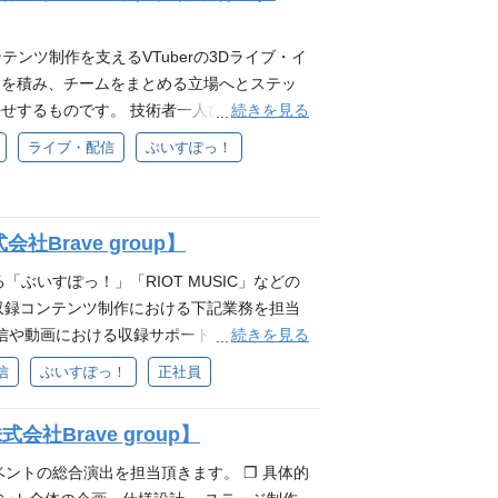
年末カウントダウン2024の舞台裏と振り返
ージ・演出など全ての制作を担っている部門で
る知見 ・人材の育成および人材開発に関する
広げ、イベントディレクターとしての専門性を
整備等も行っています。 ❐制作実績（オン
迎要件 ・中〜大規模組織における組織マネジ
コンテンツ制作を支えるVTuberの3Dライブ・イ
のマネジメント職へのキャリアアップを目指
多くの3D LIVEやイベント制作に携わるこ
・高い問題解決能力と意思決定力 ・最新技
験を積み、チームをまとめる立場へとステッ
作するだけではなく、「どうすればキャラク
 groupのパーパス『世界に、日本の冒険心
続きを見る
せするものです。 技術者一人ひとりを理解
ックまで考えて作成することができる ・将
に体現できる方 ・自発的な貢献意欲を発揮
ーマンスを最大化していただきます。 ❐具
ライブ・配信
ぶいすぽっ！
IVEやイベントを制作するための技術開発責
ながら自己成長を実感したい方 ・自身の仕事
の整備・最適化 ・メンバーが円滑に業務を遂
せず細かい部分まで品質にこだわれる方 ・互
ャリア支援 ・制作部門との連携・調整 ・IP
❐募集背景 現在は本部長が本ポジションを兼
 ・スタジオ（撮影・音楽・配信など）、また
び増加に伴い、プロジェクト数も増加してお
rave group】
 ・アルバイトや若手社員を含むスタッフの
スパンで行える組織作りができる部門へ進化
プチャー・映像・音響・照明・配信など、い
ぶいすぽっ！」「RIOT MUSIC」などの
集する事となりました。 ❐スタジオ部につ
経験までは問わないが、技術スタッフと円滑
び収録コンテンツ制作における下記業務を担当
IP事業「ぶいすぽっ！」、「RIOT MUSI
ブイベントにおけるインシデント（機材トラブ
続きを見る
信や動画における収録サポート ・モーション
ージ・演出など全ての制作を担っている部門で
メ業界（特に音楽ライブや番組制作）におけ
・外部施設における仮設スタジオの設営・管
の整備等も行っています。 ❐制作実績（オン
信
ぶいすぽっ！
正社員
レント・アーティスト）やクライアントが関
tHub、Notion、Slack、Discord 等 必要と
▶︎【#ぶいすぽ文化体育祭 】DAY1_会場定
roupのパーパス『世界に、日本の冒険心を』・
するIP事業に対する興味・関心 ❐歓迎要件
※)のインタビュー記事 ▶︎「80億の人々に
できる方 ・自発的な貢献意欲を発揮し、新し
社Brave group】
配信スタジオ、モーションキャプチャースタ
システム部長の中村に聞くシステム部の組織
己成長を実感したい方 ・自身の仕事に責任を
nBuilderなどのモーションキャプチャーに関する知
やイベントの総合演出を担当頂きます。 ❐ 具体的
名称(旧称:システム部)となっています ▶︎
い部分まで品質にこだわれる方 ・互いにリス
テンツの制作経験(個人制作でも可) ・OBS