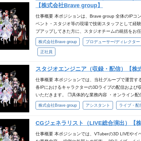
お客様に「最高に楽しい」を届けたい」ぶいすぽっ！
C」等が実施する3D LIVEにおけるモデル・ステ
【株式会社Brave group】
を運営するIT企業 ・業務効率化や組織最適化に関す
り キャリアパス 担当するイベントの規模や種類を
す。また、オフラインイベント時は当日の配信環境の
経験とスキル ・他企業との折衝を行われた経験 ❐歓
仕事概要 本ポジションは、Brave group 全体のIP
高めることができます。 将来的には、イベント部門
ラインライブ） ❐当ポジションの魅力 ・短いスパンで
メント経験 ・映像制作における品質管理などの経験 
ベント・スタジオ等の現場で技術スタッフとして経
すことも可能です。
とができる ・キャラクターが活躍するステージを制
術に対する高い興味・関心 ❐求める人物像 ・Brave
プアップしてきた方に、スタジオチームの統括をお任
ターが魅力的に見えるか？」等、舞台上の演出・ギミ
を』・ミッション『80億の、心をうちぬけ』を一緒
し、その成長を後押ししながら、チーム全体のパフォ
株式会社Brave group
プロデューサー/ディレクター
来的にチームのリーダーや、より高いクオリティでL
し、新しい事への挑戦を楽しめる方 ・試行錯誤をし
体的な業務内容 ・スタジオ運営に関わる業務フロー
任者を目指すことができる
に責任を持ち圧倒的スピードで実行できる方 ・妥協
正社員
行できる環境づくり ・技術メンバーの育成・評価・キ
いにリスペクトしチームで業務を遂行できる方 参考 
運営側との折衝 必要となるスキル・経験 ❐必須要件
任しておりますが、当社グループ運営のIPの成長及
スタジオエンジニア（収録・配信）【株式会社B
はそれに準ずる施設での運営管理・マネジメント経験
ります。 そこで、よりハイクオリティな制作を短い
育成（オンボーディング）の経験 ・モーションキャ
仕事概要 本ポジションでは、当社グループで運営する「
させるべく、部門の統括・運営をお任せ出来る方を募
ずれかの技術分野における基礎知識（専門的な実務
各IPにおけるキャラクターの3Dライブの配信およ
いて 配属となるスタジオ部は、当社グループが運営する
に会話できるレベル） ❐歓迎要件 ・生放送やライ
いただきます。 ❐具体的な業務内容 ・オンライン配
C」等が実施する3D LIVEにおけるモデル・ステ
ル等）の対応および再発防止策の策定経験 ・エンタ
キャプチャー、レコーディングスタジオの環境整備 
す。 また、オフラインイベント時は当日の配信環境
株式会社Brave group
アシスタント
ライブ・配
るプロジェクトマネジメント経験 ・多数の演者（タ
理 等 ❐開発環境 ツール：MAYA, Blender, Unity, Gi
ラインライブ） ❐技術提供例（オフラインイベント） 
わる現場での折衝経験 ❐求める人物像 ・Brave g
なるスキル・経験 ❐必須要件 ・当社グループが運営
点＆各イベント無料パート同時配信 スタジオ部責任者(
ミッション『80億の、心をうちぬけ』を一緒に体現
CGジェネラリスト（LIVE総合演出）【株式会
以下1つ以上の経験およびスキルを歓迎します。 ・
向けて最高なものを届けたい方と一緒に働きたい」
い事への挑戦を楽しめる方 ・試行錯誤をしながら自
ジオでの実務経験 ・Optitrack、VICON、Motio
仕事概要 本ポジションでは、VTuberの3D LIVE
と今後のミッションについて ※インタビュー当初の部門
持ち圧倒的スピードで実行できる方 ・妥協せず細か
識 ・PA、MAなど、音響に関する実務経験 ・動画コン