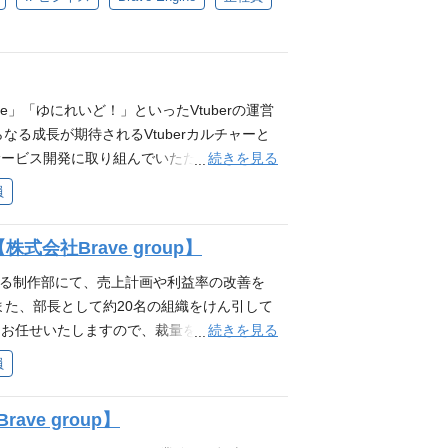
欲を発揮し、新しい事への挑戦を楽しめる方
物の進行管理、クオリティチェック ・活動に
部分まで品質にこだわれる方 互いにリスペク
身の仕事に責任を持ち圧倒的スピードで実行
理 必要となるスキル・経験 ❐必須要件 ・V
Productionへの配属を予定しており、「日
る方 ・互いにリスペクトしチームで業務を遂
配信又は、Youtubeチャンネルの運用経験(1年以
VTuberをはじめとしたIPの総合プロデュ
ク事業室への配属を想定しています。 ❐キャ
で新たなIPをつくる」ことに強い興味を持つ
後、ご志向に応じてチームのマネジメントや
ットの質にこだわれる方 ❐歓迎要件 ・ゲー
rte」「ゆにれいど！」といったVtuberの運営
リアパスも可能です。 ❐面接官情報 1次
マネジメント経験 ・データ分析を基にした戦
なる成長が期待されるVtuberカルチャーと
の実務使用経験 ・自走力があり、主体的に課題発
続きを見る
サービス開発に取り組んでいただきたいと思
を優先し、スピード感ある進行ができる方 ❐
計画の策定を通じて、常に市場の変化とユー
員
ションに共感できる方 ・熱量が高く、エンタメ
場調査・競合分析に基づいた戦略設計から、
スピーディーにできる方 ・成果を優先し、プ
の進行管理、予算やリスクの管理まで、幅広
会社Brave group】
あり、試行錯誤を楽しみながら成長したい方
・分析・改善施策の立案を通じて、事業の持
方 ・チームを尊重し、コミュニケーション
、グローバル展開を見据えた商品戦略の立案
いる制作部にて、売上計画や利益率の改善を
 ・とにかくエンタメやVTuberが好き ・
 業務内容 新規商品・サービスの企画立案お
また、部長として約20名の組織をけん引して
ードと柔軟性に自信がある ・プロデューサー
ニーズの把握 社内外のステークホルダーとの
続きを見る
もお任せいたしますので、裁量をもって事業
部署について エンタメテック事業室への配属
算管理、リスク管理） KPI設定・分析・改
ジメント 外部折衝（子会社・メーカー倉庫
員
インタビュー記事 https://media.br
案 【仕事の魅力と成長機会】 グローバル
開発 MD戦略立案・実行 PLMシステム構
ルな視点での商品企画が可能 急成長するマー
関連経験 チームマネジメント・評価経験（5名
ve group】
インメント市場で、革新的な商品企画に携われる
 歓迎要件 エンタメ系の商品企画経験（ア
ディレクション経験 IPコンテンツ領域への興