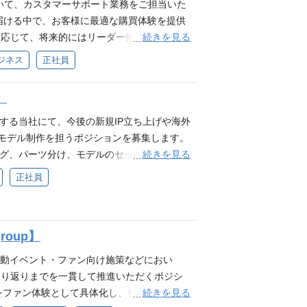
） 製品製造の進行管理経験 クリエイティブ
いて、カスタマーサポート業務をご担当いた
経験 歓迎スキル エンターテインメント業界での商品企画
ン経験 PLMシステム構築・運用経験 求め
届ける中で、お客様に最適な購買体験を提供
ャラクターやアイドルグッズの商品企画、デザイ
本の冒険心を』・ミッション『80億の、心をうち
続きを見る
に応じて、将来的にはリーダー候補としてチ
ら販売の経験 求める人物像 Brave grou
揮し、新しい事への挑戦を楽しめる方 試行錯
ことを期待しています。 業務内容 メールや
ビジネス
正社員
ン『80億の、心をうちぬけ』を一緒に体現で
責任を持ち圧倒的スピードで実行できる方 妥
返品/商品仕様） 対応方針の策定および品
戦を楽しめる方 試行錯誤をしながら自己成長
スペクトしチームで業務を遂行できる方 配属
基づいた課題抽出 社内情報連携および業務調
】
ードで実行できる方 妥協せず細かい部分まで
のIP Production事業を経営面・技術面・営業
カスタマーサポート、カスタマーサクセス、
を遂行できる方
ております。 ------ MDチーム：キャ
返品・配送対応などに関わる業務経験 且
展開する当社にて、今後の新規IP立ち上げや海外
ム：ECサイトの企画・運営やカスタマー対
る方 自発的に動ける方 日本語で円滑なコミ
ve2Dモデル制作を担うポジションを募集します。
D制作を行う部署 ------ 上記の機能を持っ
語文章を作成できる方 複数の問い合わせや確
続きを見る
デリング、パーツ分け、モデルのセットアップ、
Cサイトを通じた販売および物流に至るま
と連携しながら、丁寧かつスピード感を持っ
e2D制作に関わる業務を中心にお任せしま
正社員
マース領域の事業成長を牽引しております。
でのカスタマーサポート経験 ECサイト利用
、子会社のWEBサイト制作等にも携わる機会
換対応に関わった経験 FAQ、返信テンプレ
希望に応じて、アートディレクション、クオ
ート作成経験 エンタメ、VTuber、アニ
能です。 仕事内容 パーツ分けを含めたモデ
英語または中国語での読み書きに抵抗がない
roup】
デル・モーション制作 Live2Dモデルの修
に、日本の冒険心を』・ミッション『80億の、心
に合わせ外注管理、クオリティ管理 セットア
連動イベント・ファン向け施策などにおい
欲を発揮し、新しい事への挑戦を楽しめる方
 PAINT Illustrator After Effects ※上記す
振り返りまでを一貫して推進いただくポジシ
仕事に責任を持ち圧倒的スピードで実行でき
須スキル Live2Dを用いたモデリング実務
続きを見る
力をファン体験として具体化し、社内外の関係
互いにリスペクトしチームで業務を遂行できる
原画の修正、加筆、レタッチ作業経験 制作物の