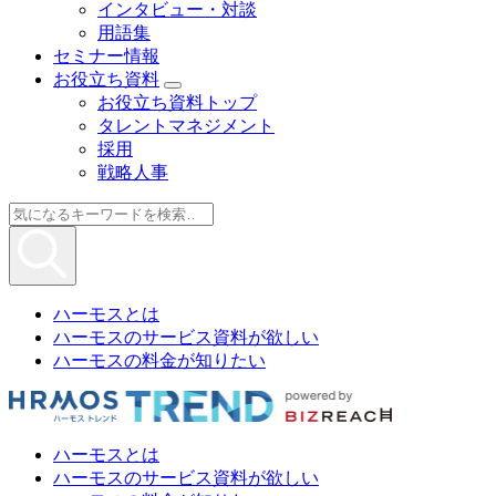
インタビュー・対談
用語集
セミナー情報
お役立ち資料
お役立ち資料トップ
タレントマネジメント
採用
戦略人事
ハーモスとは
ハーモスのサービス資料が欲しい
ハーモスの料金が知りたい
ハーモスとは
ハーモスのサービス資料が欲しい