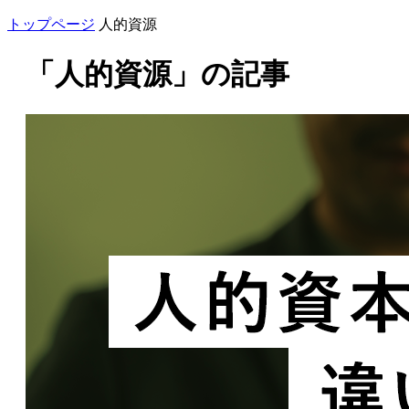
トップページ
人的資源
「人的資源」の記事