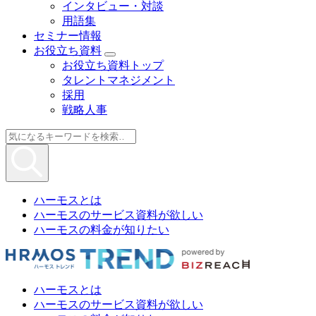
インタビュー・対談
用語集
セミナー情報
お役立ち資料
お役立ち資料トップ
タレントマネジメント
採用
戦略人事
ハーモスとは
ハーモスのサービス資料が欲しい
ハーモスの料金が知りたい
ハーモスとは
ハーモスのサービス資料が欲しい