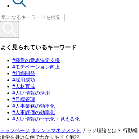
よく見られているキーワード
#経営の意思決定支援
#モチベーション向上
#組織開発
#採用成功
#人材育成
#人財情報の活用
#目標管理
#人事業務の効率化
#人事評価の効率化
#人財情報の一元化・見える化
トップページ
タレントマネジメント
ナッジ理論とは？ 行動経
済学を身近な例でわかりやすく解説