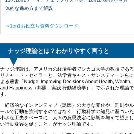
11の1on1テーマ、チェックリスト等、1on1の基礎から具
体的な進め方まで解説
⇒1on1お役立ち資料ダウンロード
ナッジ理論とは？わかりやすく言うと
ナッジ理論は、アメリカの経済学者でシカゴ大学の教授である
リチャード・セイラーと、法学者キャス・サンスティーンらに
よる著書「Nudge: Improving Decisions About Health, Wealth,
and Happiness（邦題：実践 行動経済学）」で示された理論で
す。
「経済的なインセンティブ（誘因）の大きな変化や、罰則やル
ールで行動を強制するのではなく、行動科学の知見に基づいた
小さな工夫をベースに、人々の意思決定に影響を与えて望まし
い行動変容を促すこと」がナッジ理論です。