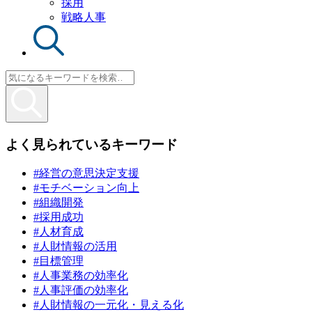
採用
戦略人事
よく見られているキーワード
#経営の意思決定支援
#モチベーション向上
#組織開発
#採用成功
#人材育成
#人財情報の活用
#目標管理
#人事業務の効率化
#人事評価の効率化
#人財情報の一元化・見える化