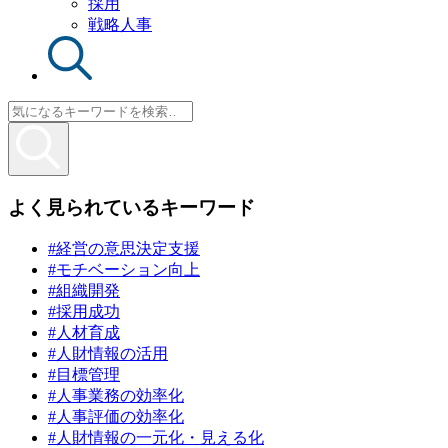
採用
戦略人事
よく見られているキーワード
#経営の意思決定支援
#モチベーション向上
#組織開発
#採用成功
#人材育成
#人財情報の活用
#目標管理
#人事業務の効率化
#人事評価の効率化
#人財情報の一元化・見える化