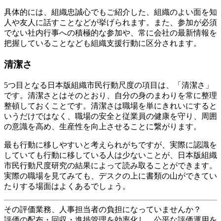
具体的には、組織忠誠心でもご紹介した、組織のよい面を知
人や友人に話すことなどが挙げられます。また、参加が必須
でない社内行事への積極的な参加や、常に会社の最新情報を
把握していることなども組織支援行動に区分されます。
清潔さ
5つ目となる日本版組織市民行動尺度の項目は、「清潔さ」
です。清潔さとはそのとおり、自分の身のまわりを常に整理
整頓しておくことです。清潔さは職場を単にきれいにすると
いうだけではなく、職場の安全と従業員の健康を守り、周囲
の意識を高め、生産性を向上させることに繋がります。
最も行動に移しやすいと考えられがちですが、実際に認識を
していても行動に移している人は少ないことが、日本版組織
市民行動尺度研究の結果によって読み取ることができます。
実際の職場を見てみても、デスクの上に書類の山ができてい
たりする場面はよくあるでしょう。
その評価業務、人事担当者の負担になっていませんか？
評価の配布・回収・進捗管理を効率化し、公平な評価運用を