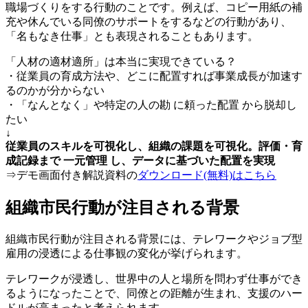
職場づくりをする行動のことです。例えば、コピー用紙の補
充や休んでいる同僚のサポートをするなどの行動があり、
「名もなき仕事」とも表現されることもあります。
「人材の適材適所」は本当に実現できている？
・従業員の育成方法や、どこに配置すれば事業成長が加速す
るのかが分からない
・「なんとなく」や特定の人の勘 に頼った配置 から脱却し
たい
↓
従業員のスキルを可視化し、組織の課題を可視化。評価・育
成記録まで 一元管理 し、データに基づいた配置を実現
⇒デモ画面付き解説資料の
ダウンロード(無料)はこちら
組織市民行動が注目される背景
組織市民行動が注目される背景には、テレワークやジョブ型
雇用の浸透による仕事観の変化が挙げられます。
テレワークが浸透し、世界中の人と場所を問わず仕事ができ
るようになったことで、同僚との距離が生まれ、支援のハー
ドルが高まったと考えられます。