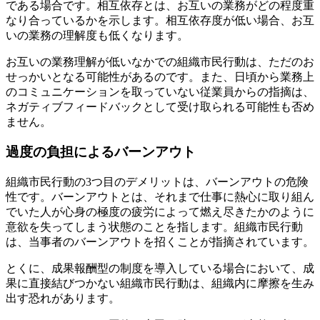
である場合です。相互依存とは、お互いの業務がどの程度重
なり合っているかを示します。相互依存度が低い場合、お互
いの業務の理解度も低くなります。
お互いの業務理解が低いなかでの組織市民行動は、ただのお
せっかいとなる可能性があるのです。また、日頃から業務上
のコミュニケーションを取っていない従業員からの指摘は、
ネガティブフィードバックとして受け取られる可能性も否め
ません。
過度の負担によるバーンアウト
組織市民行動の3つ目のデメリットは、バーンアウトの危険
性です。バーンアウトとは、それまで仕事に熱心に取り組ん
でいた人が心身の極度の疲労によって燃え尽きたかのように
意欲を失ってしまう状態のことを指します。組織市民行動
は、当事者のバーンアウトを招くことが指摘されています。
とくに、成果報酬型の制度を導入している場合において、成
果に直接結びつかない組織市民行動は、組織内に摩擦を生み
出す恐れがあります。