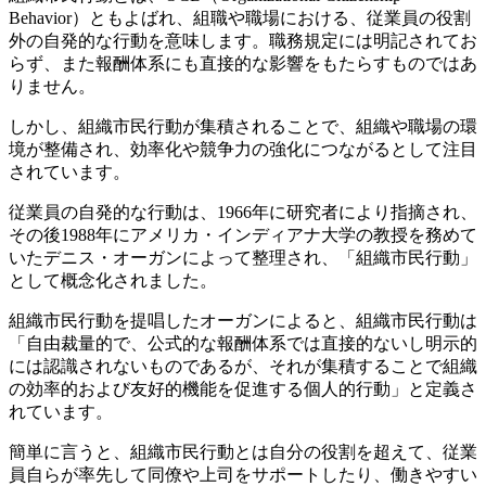
Behavior）ともよばれ、組職や職場における、従業員の役割
外の自発的な行動を意味します。職務規定には明記されてお
らず、また報酬体系にも直接的な影響をもたらすものではあ
りません。
しかし、組織市民行動が集積されることで、組織や職場の環
境が整備され、効率化や競争力の強化につながるとして注目
されています。
従業員の自発的な行動は、1966年に研究者により指摘され、
その後1988年にアメリカ・インディアナ大学の教授を務めて
いたデニス・オーガンによって整理され、「組織市民行動」
として概念化されました。
組織市民行動を提唱したオーガンによると、組織市民行動は
「自由裁量的で、公式的な報酬体系では直接的ないし明示的
には認識されないものであるが、それが集積することで組織
の効率的および友好的機能を促進する個人的行動」と定義さ
れています。
簡単に言うと、組織市民行動とは自分の役割を超えて、従業
員自らが率先して同僚や上司をサポートしたり、働きやすい