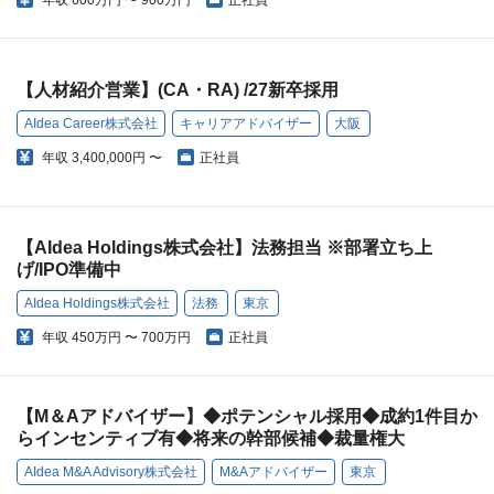
年収
600万円 〜 900万円
正社員
【人材紹介営業】(CA・RA) /27新卒採用
AIdea Career株式会社
キャリアアドバイザー
大阪
年収
3,400,000円 〜
正社員
【AIdea Holdings株式会社】法務担当 ※部署立ち上
げ/IPO準備中
AIdea Holdings株式会社
法務
東京
年収
450万円 〜 700万円
正社員
【M＆Aアドバイザー】◆ポテンシャル採用◆成約1件目か
らインセンティブ有◆将来の幹部候補◆裁量権大
AIdea M&A Advisory株式会社
M&Aアドバイザー
東京