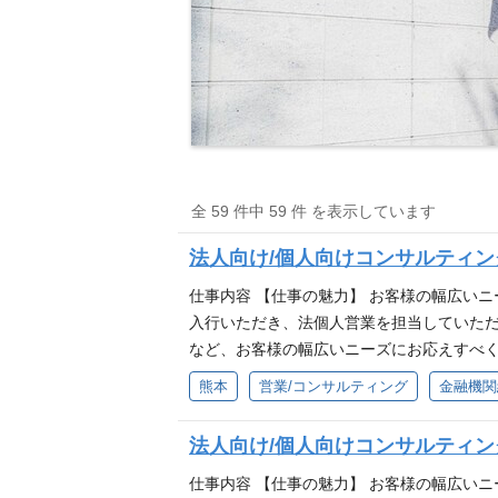
全 59 件中 59 件 を表示しています
法人向け/個人向けコンサルティ
仕事内容 【仕事の魅力】 お客様の幅広い
入行いただき、法個人営業を担当していた
など、お客様の幅広いニーズにお応えすべく
企業に対する融資・外為・為替・預金取引の
熊本
営業/コンサルティング
金融機関
貸金営業・M＆Aや事業承継等のコンサルティ
売 ■各種信託商品・相続・遺言信託などの
法人向け/個人向けコンサルティ
求める人物像 ■熊本・九州を元気にしたい方
仕事内容 【仕事の魅力】 お客様の幅広い