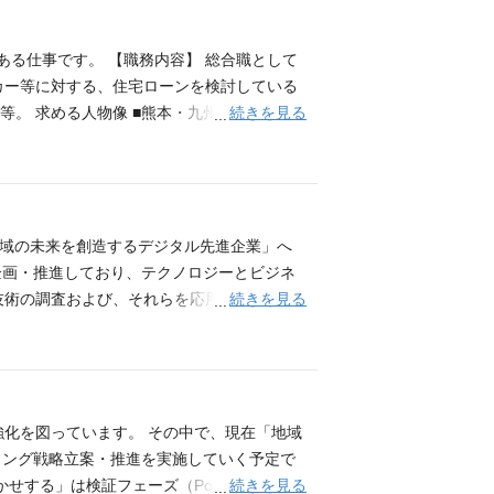
の説明、住宅購入後の家計見直しの提案 等
発信できる方 ■成長意欲の高い方
ある仕事です。 【職務内容】 総合職として
カー等に対する、住宅ローンを検討している
続きを見る
。 求める人物像 ■熊本・九州を元気にし
、地域の未来を創造するデジタル先進企業」へ
企画・推進しており、テクノロジーとビジネ
続きを見る
技術の調査および、それらを応用したビジネ
業の立ち上げや、業務効率化を主導して頂く
たキャリアを形成可能です。 【経営企画部デ
ジタル技術を活用した新規事業/業務効率化の
開発ではなく「デジタル技術を活用したビジネ
/コンサルティングファーム等での、システム開
強化を図っています。 その中で、現在「地域
経験のある方 ◆その他、デジタル技術を活用
ィング戦略立案・推進を実施していく予定で
【歓迎】 （AIを活用した、以下のいずれか
続きを見る
かせする」は検証フェーズ（PoC）を無事に