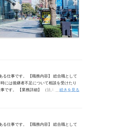
ある仕事です。 【職務内容】 総合職として
、時には後継者不足について相談を受けたり
続きを見る
す。 【業務詳細】 （法人営業) ■中小
与信業務。 ■法人オーナー、地権者等への預
等） ■投資信託・生命保険・年金保険等の販
の説明、住宅購入後の家計見直しの提案 等
発信できる方 ■成長意欲の高い方
ある仕事です。 【職務内容】 総合職として