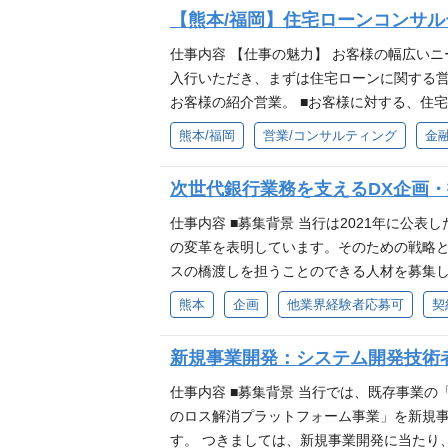
売 ■各種信託商品・相続・遺言信託などの
【熊本/福岡】住宅ローンコンサ
求める人物像 ■熊本・九州を元気にしたい方
仕事内容 【仕事の魅力】 お客様の幅広い
入行いただき、まずは住宅ローンに関する営
お客様の紹介営業。 ■お客様に対する、住
たい方 ■時代の変化に柔軟に対応できる方 
熊本/福岡
営業/コンサルティング
金
次世代銀行業務を支えるDX企画
仕事内容 ■募集背景 当行は2021年に公
の変革を表明しています。そのための戦略
スの橋渡しを担うことのできる人材を募集し
ス企画の立案・運営に携わっていただきま
熊本
企画
他業界経験者応募可
契
ことを想定しています。 ◆専門職としての
ジタル戦略室】 ・ベンダー・コンサル等か
新規事業開発：システム開発技術
企画 ・新規事業/業務効率化プロジェクト
ス開発」が主業務となります。 求める人物像
仕事内容 ■募集背景 当行では、既存事業
発および導入の経験がある方 ◆Tech系
のロス解消プラットフォーム事業」を新規
したビジネスプロセスや新規事業の構築経験
す。 つきましては、新規事業開発に当たり