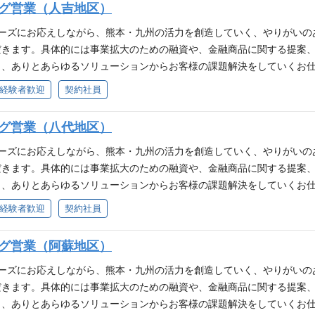
ング営業（人吉地区）
 ■時代の変化に柔軟に対応できる方 ■これまでに培った経験、スキルを
ニーズにお応えしながら、熊本・九州の活力を創造していく、やりがいの
だきます。具体的には事業拡大のための融資や、金融商品に関する提案
、ありとあらゆるソリューションからお客様の課題解決をしていくお仕事で
推進。 ■貸出先の財務分析、案件稟議作成、コンサルティング提案等の
経験者歓迎
契約社員
ング提案業務。 （個人営業） ■預り資産営業（預金獲得、口座開設 
幅広い商品の提案 ■お客様に対する、住宅ローンの商品や返済プランなど
ング営業（八代地区）
 ■時代の変化に柔軟に対応できる方 ■これまでに培った経験、スキルを
ニーズにお応えしながら、熊本・九州の活力を創造していく、やりがいの
だきます。具体的には事業拡大のための融資や、金融商品に関する提案
、ありとあらゆるソリューションからお客様の課題解決をしていくお仕事で
推進。 ■貸出先の財務分析、案件稟議作成、コンサルティング提案等の
経験者歓迎
契約社員
ング提案業務。 （個人営業） ■預り資産営業（預金獲得、口座開設 
幅広い商品の提案 ■お客様に対する、住宅ローンの商品や返済プランなど
ング営業（阿蘇地区）
 ■時代の変化に柔軟に対応できる方 ■これまでに培った経験、スキルを
ニーズにお応えしながら、熊本・九州の活力を創造していく、やりがいの
だきます。具体的には事業拡大のための融資や、金融商品に関する提案
、ありとあらゆるソリューションからお客様の課題解決をしていくお仕事で