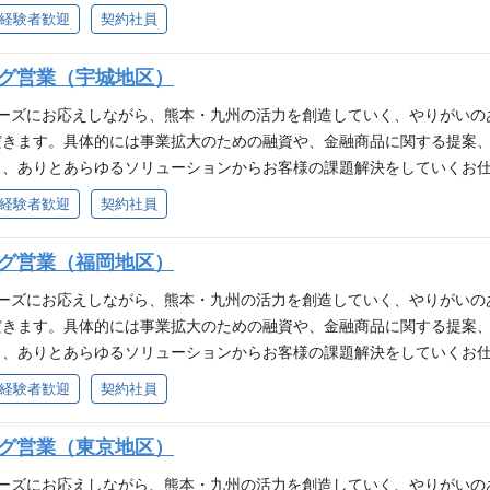
推進。 ■貸出先の財務分析、案件稟議作成、コンサルティング提案等の
経験者歓迎
契約社員
ング提案業務。 （個人営業） ■預り資産営業（預金獲得、口座開設 
幅広い商品の提案 ■お客様に対する、住宅ローンの商品や返済プランなど
ング営業（宇城地区）
 ■時代の変化に柔軟に対応できる方 ■これまでに培った経験、スキルを
ニーズにお応えしながら、熊本・九州の活力を創造していく、やりがいの
だきます。具体的には事業拡大のための融資や、金融商品に関する提案
、ありとあらゆるソリューションからお客様の課題解決をしていくお仕事で
推進。 ■貸出先の財務分析、案件稟議作成、コンサルティング提案等の
経験者歓迎
契約社員
ング提案業務。 （個人営業） ■預り資産営業（預金獲得、口座開設 
幅広い商品の提案 ■お客様に対する、住宅ローンの商品や返済プランなど
ング営業（福岡地区）
 ■時代の変化に柔軟に対応できる方 ■これまでに培った経験、スキルを
ニーズにお応えしながら、熊本・九州の活力を創造していく、やりがいの
だきます。具体的には事業拡大のための融資や、金融商品に関する提案
、ありとあらゆるソリューションからお客様の課題解決をしていくお仕事で
推進。 ■貸出先の財務分析、案件稟議作成、コンサルティング提案等の
経験者歓迎
契約社員
ング提案業務。 （個人営業） ■預り資産営業（預金獲得、口座開設 
幅広い商品の提案 ■お客様に対する、住宅ローンの商品や返済プランなど
ング営業（東京地区）
 ■時代の変化に柔軟に対応できる方 ■これまでに培った経験、スキルを
ニーズにお応えしながら、熊本・九州の活力を創造していく、やりがいの