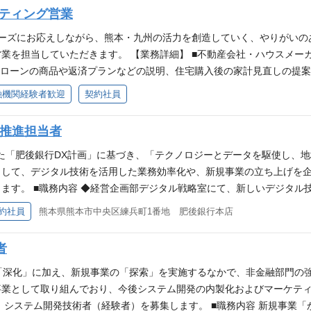
幅広い商品の提案 ■お客様に対する、住宅ローンの商品や返済プランなど
ルティング営業
 ■時代の変化に柔軟に対応できる方 ■これまでに培った経験、スキルを
ニーズにお応えしながら、熊本・九州の活力を創造していく、やりがいの
業を担当していただきます。 【業務詳細】 ■不動産会社・ハウスメー
宅ローンの商品や返済プランなどの説明、住宅購入後の家計見直しの提案等
■これまでに培った経験、スキルを発信できる方 ■成長意欲の高い方
融機関経験者歓迎
契約社員
・推進担当者
表した「肥後銀行DX計画」に基づき、「テクノロジーとデータを駆使し
として、デジタル技術を活用した業務効率化や、新規事業の立ち上げを
ます。 ■職務内容 ◆経営企画部デジタル戦略室にて、新しいデジタル
す。将来的には左記技術の可能性と、ビジネス価値を最大化する新規事
約社員
熊本県熊本市中央区練兵町1番地 肥後銀行本店
採用となるため、金融機関に所属しながらもデジタル関連領域で一貫し
ら提案される案件の技術検証 ・行内各部署と連携した施策の推進 ・デ
者
の実行 ・デジタルリテラシー向上のための教育・研修企画 ※システム
 【必須】 （以下のいずれかに該当する方） ◆IT関連企業/事業会社
の「深化」に加え、新規事業の「探索」を実施するなかで、非金融部門の
スタートアップや、メガベンチャーのR＆Dチームでの機械学習モデル構築
事業として取り組んでおり、今後システム開発の内製化およびマーケテ
がある方 ※金融機関での業務経験や、DX企画・推進経験は問いません 
、システム開発技術者（経験者）を募集します。 ■職務内容 新規事業「