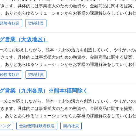
だきます。具体的には事業拡大のための融資や、金融商品に関する提案
、ありとあらゆるソリューションからお客様の課題解決をしていくお仕事で
推進。 ■貸出先の財務分析、案件稟議作成、コンサルティング提案等の
経験者歓迎
契約社員
ング提案業務。 （個人営業） ■預り資産営業（預金獲得、口座開設 
幅広い商品の提案 ■お客様に対する、住宅ローンの商品や返済プランなど
ング営業（大阪地区）
 ■時代の変化に柔軟に対応できる方 ■これまでに培った経験、スキルを
ニーズにお応えしながら、熊本・九州の活力を創造していく、やりがいの
だきます。具体的には事業拡大のための融資や、金融商品に関する提案
、ありとあらゆるソリューションからお客様の課題解決をしていくお仕事で
推進。 ■貸出先の財務分析、案件稟議作成、コンサルティング提案等の
経験者歓迎
契約社員
ング提案業務。 （個人営業） ■預り資産営業（預金獲得、口座開設 
幅広い商品の提案 ■お客様に対する、住宅ローンの商品や返済プランなど
グ営業（九州各県）※熊本/福岡除く
 ■時代の変化に柔軟に対応できる方 ■これまでに培った経験、スキルを
ニーズにお応えしながら、熊本・九州の活力を創造していく、やりがいの
だきます。具体的には事業拡大のための融資や、金融商品に関する提案
、ありとあらゆるソリューションからお客様の課題解決をしていくお仕事で
推進。 ■貸出先の財務分析、案件稟議作成、コンサルティング提案等の
ィング
金融機関経験者歓迎
契約社員
ング提案業務。 （個人営業） ■預り資産営業（預金獲得、口座開設 