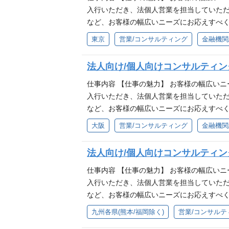
入行いただき、法個人営業を担当していた
など、お客様の幅広いニーズにお応えすべく
企業に対する融資・外為・為替・預金取引の
東京
営業/コンサルティング
金融機関
貸金営業・M＆Aや事業承継等のコンサルティ
売 ■各種信託商品・相続・遺言信託などの
法人向け/個人向けコンサルティ
求める人物像 ■熊本・九州を元気にしたい方
仕事内容 【仕事の魅力】 お客様の幅広い
入行いただき、法個人営業を担当していた
など、お客様の幅広いニーズにお応えすべく
企業に対する融資・外為・為替・預金取引の
大阪
営業/コンサルティング
金融機関
貸金営業・M＆Aや事業承継等のコンサルティ
売 ■各種信託商品・相続・遺言信託などの
法人向け/個人向けコンサルティン
求める人物像 ■熊本・九州を元気にしたい方
仕事内容 【仕事の魅力】 お客様の幅広い
入行いただき、法個人営業を担当していた
など、お客様の幅広いニーズにお応えすべく
企業に対する融資・外為・為替・預金取引の
九州各県(熊本/福岡除く)
営業/コンサルテ
貸金営業・M＆Aや事業承継等のコンサルティ