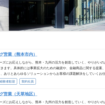
ング営業（熊本市内）
ニーズにお応えしながら、熊本・九州の活力を創造していく、やりがいの
だきます。具体的には事業拡大のための融資や、金融商品に関する提案
、ありとあらゆるソリューションからお客様の課題解決をしていくお仕事で
推進。 ■貸出先の財務分析、案件稟議作成、コンサルティング提案等の
経験者歓迎
契約社員
ング提案業務。 （個人営業） ■預り資産営業（預金獲得、口座開設 
幅広い商品の提案 ■お客様に対する、住宅ローンの商品や返済プランなど
ング営業（天草地区）
 ■時代の変化に柔軟に対応できる方 ■これまでに培った経験、スキルを
ニーズにお応えしながら、熊本・九州の活力を創造していく、やりがいの