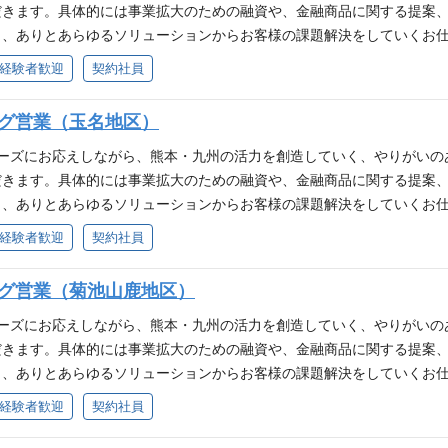
だきます。具体的には事業拡大のための融資や、金融商品に関する提案
、ありとあらゆるソリューションからお客様の課題解決をしていくお仕事で
推進。 ■貸出先の財務分析、案件稟議作成、コンサルティング提案等の
経験者歓迎
契約社員
ング提案業務。 （個人営業） ■預り資産営業（預金獲得、口座開設 
幅広い商品の提案 ■お客様に対する、住宅ローンの商品や返済プランなど
ング営業（玉名地区）
 ■時代の変化に柔軟に対応できる方 ■これまでに培った経験、スキルを
ニーズにお応えしながら、熊本・九州の活力を創造していく、やりがいの
だきます。具体的には事業拡大のための融資や、金融商品に関する提案
、ありとあらゆるソリューションからお客様の課題解決をしていくお仕事で
推進。 ■貸出先の財務分析、案件稟議作成、コンサルティング提案等の
経験者歓迎
契約社員
ング提案業務。 （個人営業） ■預り資産営業（預金獲得、口座開設 
幅広い商品の提案 ■お客様に対する、住宅ローンの商品や返済プランなど
ング営業（菊池山鹿地区）
 ■時代の変化に柔軟に対応できる方 ■これまでに培った経験、スキルを
ニーズにお応えしながら、熊本・九州の活力を創造していく、やりがいの
だきます。具体的には事業拡大のための融資や、金融商品に関する提案
、ありとあらゆるソリューションからお客様の課題解決をしていくお仕事で
推進。 ■貸出先の財務分析、案件稟議作成、コンサルティング提案等の
経験者歓迎
契約社員
ング提案業務。 （個人営業） ■預り資産営業（預金獲得、口座開設 
幅広い商品の提案 ■お客様に対する、住宅ローンの商品や返済プランなど