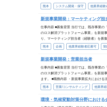
の経験を有する方） ◆新規事業立ち上げ、
終え、ビジネスモデルの確かな手応えを得ま
熊本
システム開発・保守
他業界経験
格を有する方） ◆IPA高度資格および、E資
テムから、次世代コアシステムへの大更改
す。 具体的業務内容は以下を想定していま
新規事業開発：マーケティング担
のフィードバックや市場動向に基づいた機能
マネジメント（現在はベンダーに製造を依頼中
仕事内容 ■募集背景 当行では、既存事業
からすべての業務をお任せすることはあり
のロス解消プラットフォーム事業」を新規事
す。 （ご参考：検証用システムの開発環境） ・インフラ
り、マーケティング担当者（経験者）を募集
Templates JavaScript：jQuer y 3.5, Van
ィング知識 求める人物像 ・基本的なマー
熊本
企画
他業界経験者応募可
契
+ LIFF scanCodeV2 ・バックエンド 言語：P
経験がある場合はなお可） ・コミュニケ
ージング：LINE Messaging API ・利用しているAWS
新規事業開発：営業担当者
nage r EventBridge, Step Fun
oCで「とにかく早く形にするため」に作っ
仕事内容 ■募集背景 当行では、既存事業
アとしての理想を形にできるチャンスです。
のロス解消プラットフォーム事業」を新規事
恐れすぎることなく、「どうやってこの事業
ます。 ■職務内容 ・新規事業拡大における
クトをダイレクトに実感 新システムへの切
プリの営業経験がある方 ・コミュニケーシ
熊本
営業/コンサルティング
他業界経
う変えていくかを最前線で目撃できます。 
発経験がある方 ・明るく、快活でコミュニ
環境・気候変動対策分野における