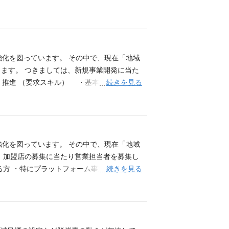
定・事業計画立案・事業開発経験 （以下の資
働（スケール）」です。 現在の検証用シス
業の急成長を支える中心メンバーを募集しま
発、テスト、運用、保守） ・ユーザーから
ラビリティの確保 ・外部ベンダーとの連携・
AI、FinTech関連技術など） ※最初
強化を図っています。 その中で、現在「地域
野を1つ～数個選んでスタートして頂きま
ます。 つきましては、新規事業開発に当た
ocker ・フロントエンド テンプレート：Django
続きを見る
・推進 （要求スキル） ・基本的なマーケテ
ndCSS 4.1、BEM命名 QR読み取り：@line/liff 2.25
ーム事業またはWebマーケティングの実践
ログイン（OAuth） 決済：Stripe LINE メッセ
ましい
, AC M S3, Ama z on SE S Secrets Ma
者へ １．システムを一から構築する最も心躍るフェーズ P
。技術選定の裁量は非常に大きく、エンジニ
強化を図っています。 その中で、現在「地域
があることは検証済みです。失敗のリスクを
、加盟店の募集に当たり営業担当者を募集し
してコミットできます。 ３．社会的インパ
続きを見る
る方 ・特にプラットフォーム事業やスマホア
いたコード、設計したインフラが、社会をど
にプラットフォーム事業やスマホアプリの開