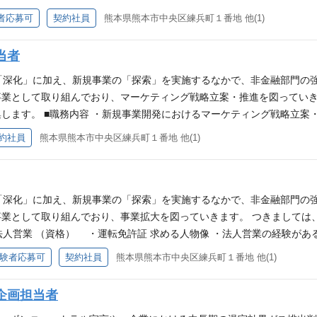
またはPoC実施に関与した経験 ◆コンサルティング経験 ◆経営戦略策
した。次なるステージは、このサービスを世の中に広く届ける「本格稼
者応募可
契約社員
熊本県熊本市中央区練兵町１番地 他(1)
格等の高度なAI関連資格
を行います。この最大のターニングポイントをリードし、技術の力で事
す。 ・「かせする」プラットフォームの更改業務（要件定義、設計、開
当者
改善、新規機能開発 ・サービスパフォーマンスの監視と改善、スケー
。今後は内製化へシフト予定） ・新たな技術や開発手法の調査・導入検討（
の「深化」に加え、新規事業の「探索」を実施するなかで、非金融部門の
ません。まずは業務の中からあなたの経験や「やってみたい」と思える分
業として取り組んでおり、マーケティング戦略立案・推進を図っていき
 IaC：AWS CDK CI/CD：G it H ub Actions コンテナ：D
します。 ■職務内容 ・新規事業開発におけるマーケティング戦略立案
illa JS ビルド：webpack 5(css-loader, dotenv-webpack) CSS：Tailwi
ケティングの知識を持ち、かつ実践した経験がある方 （プラットフォ
約社員
熊本県熊本市中央区練兵町１番地 他(1)
ython 3.9 フレームワーク：Django 2.2 DB：MySQL8.0 認証：LINE
ーション力が高い方 ※金融機関経験は問わず、年齢は40歳以下が望
サービス ECR, ECS on Fargate, ALB, WA F Aurora MySQ L Route53
ction s CloudWatch Logs （ポジションの魅力） ▼事業を「創る」技術
たシステムを、あなたの手でモダンに、美しく作り直すことができます
の「深化」に加え、新規事業の「探索」を実施するなかで、非金融部門の
 ２．新規事業の「第2の創業メンバー」になれる すでに市場のニーズ
業として取り組んでおり、事業拡大を図っていきます。 つきましては
を大きく育てるか」というプロダクトの爆発的成長フェーズに当事者と
法人営業 （資格） ・運転免許証 求める人物像 ・法人営業の経験があ
り替えは、そのままサービスの公開・顧客拡大へ直結します。自分が書
ョン力が高い方 ※金融機関経験は問わず、年齢は40歳以下が望ましい
験者応募可
契約社員
熊本県熊本市中央区練兵町１番地 他(1)
求める人物像 ・アプリ開発（フロント・バック）の経験がある方 ・特
ケーション力が高い方 ※金融機関経験は問わず
企画担当者