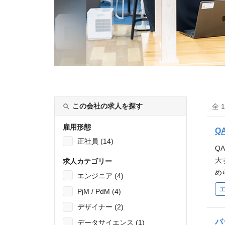
この会社の求人を探す
全 
雇用形態
Q
正社員 (14)
Q
大
求人カテゴリー
め
エンジニア (4)
ロ
PjM / PdM (4)
に
デザイナー (2)
評
ナ
バ
データサイエンス (1)