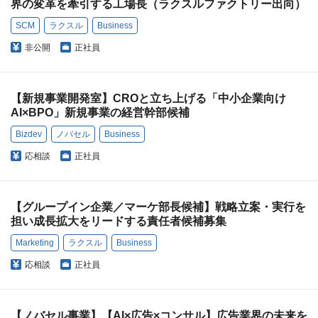
界の変革を牽引する工場長（ラクスルファクトリー出向）
SCM
ラクスル
Business
非公開
正社員
【新規事業開発室】CROと立ち上げる「中小企業向け
AI×BPO」新規事業の経営幹部候補
Bizdev
ノバセル
Business
応相談
正社員
【グループイン企業／マーケ部長候補】戦略立案・実行を
担い成長拡大をリードする責任者候補募集
Marketing
ラクスル
Business
応相談
正社員
【ノバセル事業】【AI×広告×コンサル】広告業界の未来を