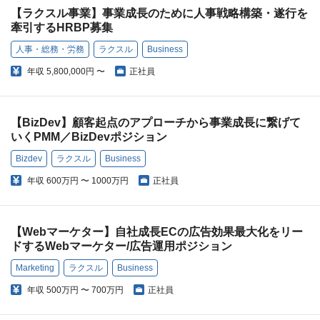
【ラクスル事業】事業成長のために人事戦略構築・遂行を
牽引するHRBP募集
人事・総務・労務
ラクスル
Business
年収
5,800,000円 〜
正社員
【BizDev】顧客起点のアプローチから事業成長に繋げて
いくPMM／BizDevポジション
Bizdev
ラクスル
Business
年収
600万円 〜 1000万円
正社員
【Webマーケター】自社成長ECの広告効果最大化をリー
ドするWebマーケター/広告運用ポジション
Marketing
ラクスル
Business
年収
500万円 〜 700万円
正社員