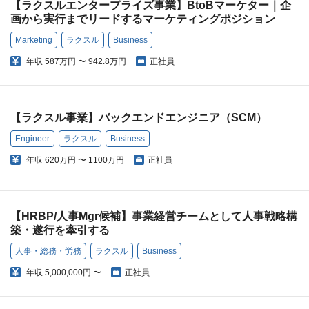
【ラクスルエンタープライズ事業】BtoBマーケター｜企
画から実行までリードするマーケティングポジション
Marketing
ラクスル
Business
年収
587万円 〜 942.8万円
正社員
【ラクスル事業】バックエンドエンジニア（SCM）
Engineer
ラクスル
Business
年収
620万円 〜 1100万円
正社員
【HRBP/人事Mgr候補】事業経営チームとして人事戦略構
築・遂行を牽引する
人事・総務・労務
ラクスル
Business
年収
5,000,000円 〜
正社員