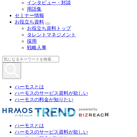
インタビュー・対談
用語集
セミナー情報
お役立ち資料
お役立ち資料トップ
タレントマネジメント
採用
戦略人事
ハーモスとは
ハーモスのサービス資料が欲しい
ハーモスの料金が知りたい
ハーモスとは
ハーモスのサービス資料が欲しい