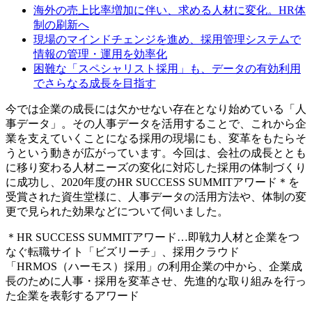
海外の売上比率増加に伴い、求める人材に変化。HR体
制の刷新へ
現場のマインドチェンジを進め、採用管理システムで
情報の管理・運用を効率化
困難な「スペシャリスト採用」も、データの有効利用
でさらなる成長を目指す
今では企業の成長には欠かせない存在となり始めている「人
事データ」。その人事データを活用することで、これから企
業を支えていくことになる採用の現場にも、変革をもたらそ
うという動きが広がっています。今回は、会社の成長ととも
に移り変わる人材ニーズの変化に対応した採用の体制づくり
に成功し、2020年度のHR SUCCESS SUMMITアワード＊を
受賞された資生堂様に、人事データの活用方法や、体制の変
更で見られた効果などについて伺いました。
＊HR SUCCESS SUMMITアワード…即戦力人材と企業をつ
なぐ転職サイト「ビズリーチ」、採用クラウド
「HRMOS（ハーモス）採用」の利用企業の中から、企業成
長のために人事・採用を変革させ、先進的な取り組みを行っ
た企業を表彰するアワード