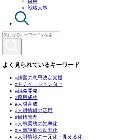
採用
戦略人事
よく見られているキーワード
#経営の意思決定支援
#モチベーション向上
#組織開発
#採用成功
#人材育成
#人財情報の活用
#目標管理
#人事業務の効率化
#人事評価の効率化
#人財情報の一元化・見える化