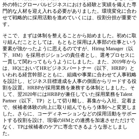
外の特にグローバルビジネスにおける経験と実績を備えた専
門的な人材を迎え入れる必要がありました。環境変化に合わ
せて戦略的に採用活動を進めていくには、役割分担が重要で
す。
そこで、まずは体制を整えることから始めました。初めに取
り組んだこととしては、もともと採用は人事部の仕事という
要素が強かったように思えるのですが、Hiring Manager（以
下、HM）を採用ポジションの責任者とし、選考プロセスに
一貫して関わってもらうようにしました。また、2019年から
は、HQにおいてHRビジネスパートナー（以下、HRBP）と
いわれる経営幹部とともに、組織や事業に合わせて人事戦略
を設計し、ビジネス目標達成を人事の側面からリードする役
割を設置。HRBPが採用業務を兼務する体制としました。そ
して、翌2020年にはHRBPが兼任していた採用業務をTalent
Partner（以下、TP）として切り離し、募集から入社、定着ま
で、候補者体験の向上に取り組んでもらう体制へと変更しま
した。さらに、コーディネーションなどの採用活動をサポー
トする役割を設け、現場のHMとの連携を加速させただけで
なく、TPは候補者のケアに専念できるような形としまし
た。