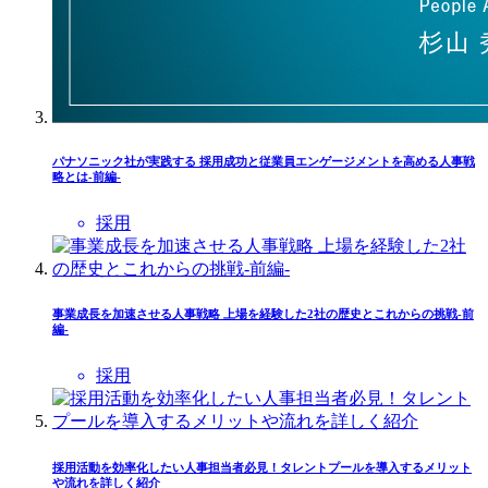
パナソニック社が実践する 採用成功と従業員エンゲージメントを高める人事戦
略とは-前編-
採用
事業成長を加速させる人事戦略 上場を経験した2社の歴史とこれからの挑戦-前
編-
採用
採用活動を効率化したい人事担当者必見！タレントプールを導入するメリット
や流れを詳しく紹介