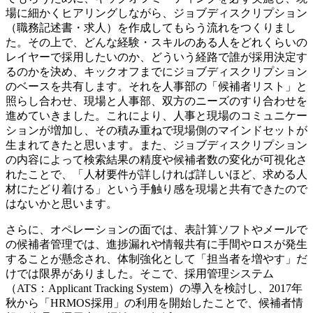
場に細かくヒアリングしながら、ジョブディスクリプション
（職務記述書・求人）を作成してもらう流れをつくりまし
た。その上で、どんな経験・スキルのある人をどれくらいの
レイヤーで採用したいのか、どういう経路で誰が採用決定す
るのかを決め、キックオフまでにジョブディスクリプション
のベースを共有します。それを人事部の「候補者リスト」と
照らし合わせ、現場と人事部、双方のニーズのすり合わせを
進めていきました。これにより、人事と現場のコミュニケー
ションが増加し、その積み重ねで現場側のマインドセットが
生まれてきたと思います。また、ジョブディスクリプション
の内容によって検索結果の精度や候補者数の変化が可視化さ
れたことで、「人材要件が詳しければ詳しいほど、求める人
材にたどり着ける」という手触り感を現場と共有できたので
はないかと思います。
さらに、オペレーションの面では、表計算ソフトやメールで
の候補者管理では、進捗漏れや情報共有に手間やロスが発生
することが懸念され、体制強化として「担当者を増やす」だ
けでは限界がありました。そこで、採用管理システム
（ATS：Applicant Tracking System）の導入を検討し、2017年
秋から「HRMOS採用」の利用を開始したことで、候補者情