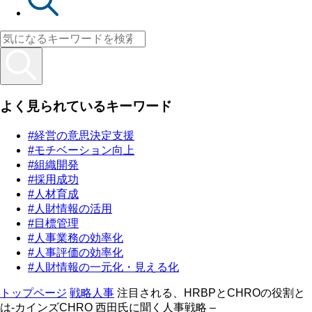
よく見られているキーワード
#経営の意思決定支援
#モチベーション向上
#組織開発
#採用成功
#人材育成
#人財情報の活用
#目標管理
#人事業務の効率化
#人事評価の効率化
#人財情報の一元化・見える化
トップページ
戦略人事
注目される、HRBPとCHROの役割と
は-カインズCHRO 西田氏に聞く人事戦略 –