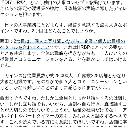
「DIY HR®*」という独自の人事コンセプトを掲げています。
これらの策定や浸透策の検討、具体施策の実施に際したディレ
クションを担います。
―日々の人事業務にとどまらず、経営を意識する点も大きなポ
イントですね。2つ目はどんなことでしょうか。
西田：
2つ目は、個人に寄り添いながら、企業と個人の目標の
ベクトルを合わせること
です。これはHRBPにとって必要なこ
ととも共通します。全体の戦略を描きながらも、一人ひとりの
従業員とコミュニケーションをとることを疎かにしてはいけま
せん。
―カインズは従業員数が約28,000人、店舗数228店舗とかなり
大きな組織です。そのなかで個々人とコミュニケーションとい
うと、かなり難しいことのように感じられますが……。
西田：そうですね。たしかに全員としっかり話をするのは難し
い。しかし立ち話でもいいから、店舗へ自ら行き、直接話すこ
とが大切なのではないでしょうか。店舗の社員だけでなく、ア
ルバイトやパートタイマーの方も、みなさんと話をするべきで
す。これを読んでいる方にも意識してほしいですね。店舗に本