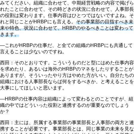
みてください。組織に合わせて、中期経営戦略の内容で掲げら
れたことに合わせて、その時どきの状況に合わせて、人事部長
の役割は変わります。仕事内容はひとつではないですよね。そ
れと同じことがHRBPにも言える。
その事業部の目指すべき未
来や特色、状況に合わせて、HRBPのやるべきことは変わって
きます。
―これがHRBPの仕事だ、と全ての組織のHRBPにも共通して
言えることは少ないのですね。
西田：そのとおりです。こういうものだと型にはめた仕事内容
を求めたり、あるいは海外のHRBPのマネをしたりすることが
ありますが、そういったやり方はやめた方がいい。自分たちの
組織における人事部長ならば何をするべきか、と考えることを
大事にしてほしいと思います。
―HRBPの仕事内容は組織によって変わるとのことですが、組
織の中ではどういった役割と連携するのが重要なのでしょう
か？
西田：主には、所属する事業部の事業部長と人事部の両方と連
携することが必要です。事業部長とは、同じ事業の未来を見な