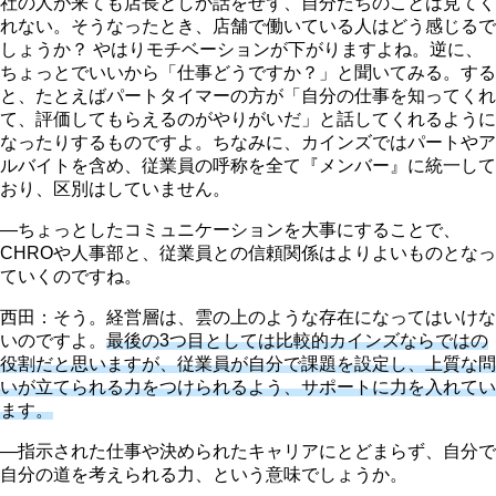
社の人が来ても店長としか話をせず、自分たちのことは見てく
れない。そうなったとき、店舗で働いている人はどう感じるで
しょうか？ やはりモチベーションが下がりますよね。逆に、
ちょっとでいいから「仕事どうですか？」と聞いてみる。する
と、たとえばパートタイマーの方が「自分の仕事を知ってくれ
て、評価してもらえるのがやりがいだ」と話してくれるように
なったりするものですよ。ちなみに、カインズではパートやア
ルバイトを含め、従業員の呼称を全て『メンバー』に統一して
おり、区別はしていません。
―ちょっとしたコミュニケーションを大事にすることで、
CHROや人事部と、従業員との信頼関係はよりよいものとなっ
ていくのですね。
西田：そう。経営層は、雲の上のような存在になってはいけな
いのですよ。
最後の3つ目としては比較的カインズならではの
役割だと思いますが、従業員が自分で課題を設定し、上質な問
いが立てられる力をつけられるよう、サポートに力を入れてい
ます。
―指示された仕事や決められたキャリアにとどまらず、自分で
自分の道を考えられる力、という意味でしょうか。