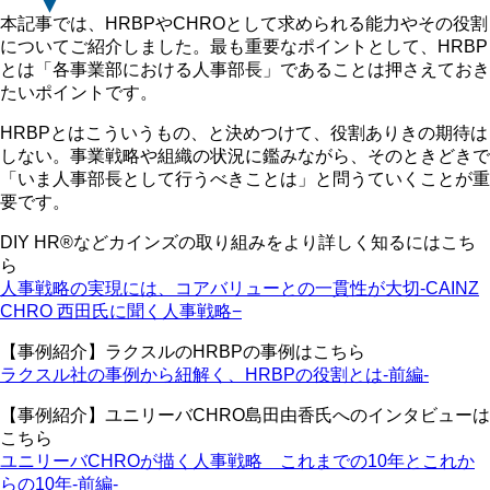
本記事では、HRBPやCHROとして求められる能力やその役割
についてご紹介しました。最も重要なポイントとして、HRBP
とは「各事業部における人事部長」であることは押さえておき
たいポイントです。
HRBPとはこういうもの、と決めつけて、役割ありきの期待は
しない。事業戦略や組織の状況に鑑みながら、そのときどきで
「いま人事部長として行うべきことは」と問うていくことが重
要です。
DIY HR®︎などカインズの取り組みをより詳しく知るにはこち
ら
人事戦略の実現には、コアバリューとの一貫性が大切-CAINZ
CHRO 西田氏に聞く人事戦略−
【事例紹介】ラクスルのHRBPの事例はこちら
ラクスル社の事例から紐解く、HRBPの役割とは-前編-
【事例紹介】ユニリーバCHRO島田由香氏へのインタビューは
こちら
ユニリーバCHROが描く人事戦略 これまでの10年とこれか
らの10年-前編-