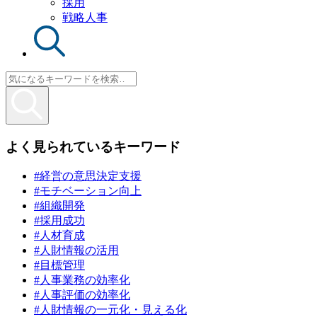
採用
戦略人事
よく見られているキーワード
#経営の意思決定支援
#モチベーション向上
#組織開発
#採用成功
#人材育成
#人財情報の活用
#目標管理
#人事業務の効率化
#人事評価の効率化
#人財情報の一元化・見える化