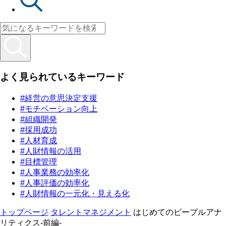
よく見られているキーワード
#経営の意思決定支援
#モチベーション向上
#組織開発
#採用成功
#人材育成
#人財情報の活用
#目標管理
#人事業務の効率化
#人事評価の効率化
#人財情報の一元化・見える化
トップページ
タレントマネジメント
はじめてのピープルアナ
リティクス-前編-