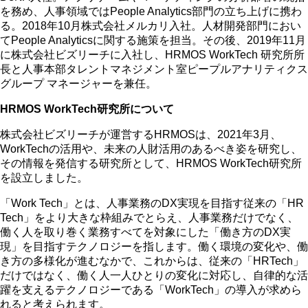
を務め、人事領域ではPeople Analytics部門の立ち上げに携わ
る。2018年10月株式会社メルカリ入社。人材開発部門におい
てPeople Analyticsに関する施策を担当。その後、2019年11月
に株式会社ビズリーチに入社し、HRMOS WorkTech 研究所所
長と人事本部タレントマネジメント室ピープルアナリティクス
グループ マネージャーを兼任。
HRMOS WorkTech研究所について
株式会社ビズリーチが運営するHRMOSは、2021年3月、
WorkTechの活用や、未来の人財活用のあるべき姿を研究し、
その情報を発信する研究所として、HRMOS WorkTech研究所
を設立しました。
「Work Tech」とは、人事業務のDX実現を目指す従来の「HR
Tech」をより大きな枠組みでとらえ、人事業務だけでなく、
働く人を取り巻く業務すべてを対象にした「働き方のDX実
現」を目指すテクノロジーを指します。働く環境の変化や、働
き方の多様化が進むなかで、これからは、従来の「HRTech」
だけではなく、働く人一人ひとりの変化に対応し、自律的な活
躍を支えるテクノロジーである「WorkTech」の導入が求めら
れると考えられます。