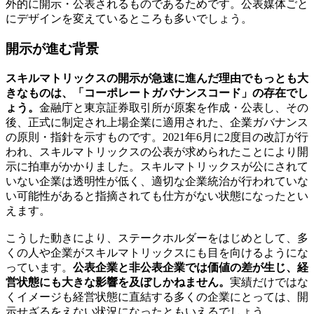
外的に開示・公表されるものであるためです。公表媒体ごと
にデザインを変えているところも多いでしょう。
開示が進む背景
スキルマトリックスの開示が急速に進んだ理由でもっとも大
きなものは、「コーポレートガバナンスコード」の存在でし
ょう。
金融庁と東京証券取引所が原案を作成・公表し、その
後、正式に制定され上場企業に適用された、企業ガバナンス
の原則・指針を示すものです。2021年6月に2度目の改訂が行
われ、スキルマトリックスの公表が求められたことにより開
示に拍車がかかりました。スキルマトリックスが公にされて
いない企業は透明性が低く、適切な企業統治が行われていな
い可能性があると指摘されても仕方がない状態になったとい
えます。
こうした動きにより、ステークホルダーをはじめとして、多
くの人や企業がスキルマトリックスにも目を向けるようにな
っています。
公表企業と非公表企業では価値の差が生じ、経
営状態にも大きな影響を及ぼしかねません。
実績だけではな
くイメージも経営状態に直結する多くの企業にとっては、開
示せざるをえない状況になったともいえるでしょう。