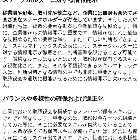
従業員や顧客、取引先や株主など、企業には自身も含めてさ
まざまなステークホルダーが存在しています。
そうした人や
組織たちは、複数の要素を勘案し企業価値を見極めます。特
に、企業側からの情報開示は重要です。情報がなければ価値
を見極めるための要素は減り、また、正しい判断もできませ
ん。スキルマトリックスの公表により、ステークホルダーに
対する情報開示が徹底され、判断基準を設けることが可能で
す。厳格なルールはないとはいえ、取締役が保有するスキル
が視覚化され、また、それを客観視できるスキルマトリック
スは、判断材料となる情報の中でも非常に重要となります。
取締役会を適切に機能させるためにも情報開示は欠かせませ
ん。
バランスや多様性の確保および適正化
企業において取締役会を構成するメンバーの保有スキルは、
それぞれ異なります。重要なのは、取締役会を一つの組織と
してみた際に、そこに必要なスキルが集約していることで
す。人数が多くても保有スキルが偏っていれば、経営にも偏
りが生じるリスクが出てきます。また、社会における多様性