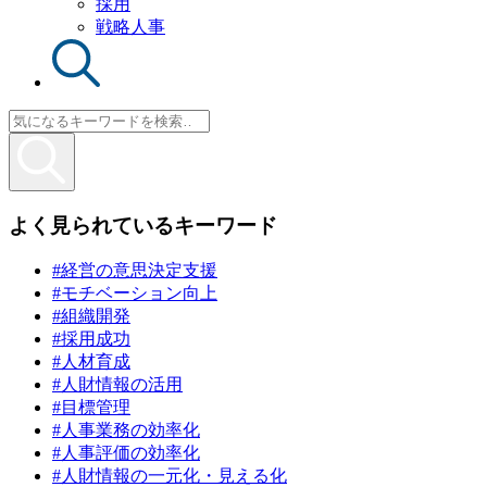
採用
戦略人事
よく見られているキーワード
#経営の意思決定支援
#モチベーション向上
#組織開発
#採用成功
#人材育成
#人財情報の活用
#目標管理
#人事業務の効率化
#人事評価の効率化
#人財情報の一元化・見える化