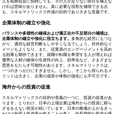
人を取締役会に招聘しても、その人が足りない部分を補えな
ければ意味がありません。真に必要な役割を補填できる点
も、スキルマトリックス作成の目的であり大きな意義です。
企業体制の確立や強化
バランスや多様性の確保および適正化や不足部分の補填は、
企業体制の確立や強化に役立ちます。
多角的な経営にもつな
がり、適切な経営判断もしやすくなるでしょう。対外的なイ
メージもよくなり、また、従業員のエンゲージメントを高め
る効果も期待できます。就職や転職を希望する人が増えれば
優秀な人材の確保や生産性の向上、効率化など、さまざまな
恩恵をもたらす可能性があります。スキルマトリックスは、
一つのきっかけにすぎません。しかし、そこから得られるメ
リットは大きく、企業の成長や体制の強化にも不可欠です。
海外からの投資の促進
スキルマトリックスの目的や意義の一つに、投資の促進があ
ります。とりわけ、日本の上場企業は海外からの投資に頼ら
ざるをえない状況が続いています。日本の株価が上がるきっ
かけは外国人投資家が作ることが多く、中長期的な投資を呼