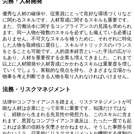
労務・人材開発
優秀な人材の確保や、従業員にとって良好な環境づくりなど
に関わるスキルです。人材育成に関するスキルも重要です。
また、労働法令に関するコンプライアンスの見識も求められ
ます。同一人物が複数のスキルを必ずしも備えている必要は
ありません。不可欠なスキルを補うために、それぞれに特化
した人物を取締役に選任し、スキルマトリックスのバランス
をとることも可能です。人的資本経営といった手法の広がり
もあり、人材を重要視する企業も増えてきました。これまで
以上に人材開発や人材育成にかかわるスキルは重要度を増し
ていくでしょう。客観的な視点を持ち、さまざまな立場から
物事を考え判断できる人物を取り入れなければいけません。
法務・リスクマネジメント
法律やコンプライアンスを踏まえ、リスクマネジメントが可
能な人材は企業にとって非常に重要です。知識だけではな
く、経験から生まれる先見性や発想力も、このスキルに含ま
れます。悪質なコンプライアンス違反は、たった一度でも起
これば企業の信頼を失墜させかねません。そうした事態を招
かないよう、日常的にリスクマネジメントが機能する体制の