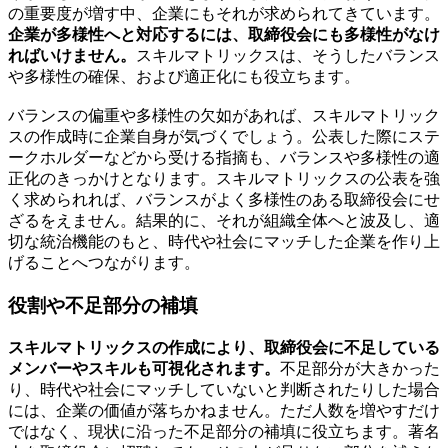
の重要度が増す中、企業にもそれが求められてきています。
企業が多様性へと対応するには、取締役会にも多様性がなけ
ればいけません。
スキルマトリックスは、そうしたバランス
や多様性の確保、および適正化にも役立ちます。
バランスの偏重や多様性の欠如があれば、スキルマトリック
スの作成時に企業自身が気づくでしょう。公表した際にステ
ークホルダーなどから受ける指摘も、バランスや多様性の適
正化のきっかけとなります。スキルマトリックスの公表を強
く求められれば、バランスがよく多様性のある取締役会にせ
ざるをえません。結果的に、それが組織全体へと波及し、適
切な統治機能のもと、時代や社会にマッチした企業を作り上
げることへつながります。
役割や不足部分の補填
スキルマトリックスの作成により、取締役会に不足している
メンバーやスキルも可視化されます。
不足部分が大きかった
り、時代や社会にマッチしていないと判断されたりした場合
には、企業の価値が落ちかねません。ただ人数を増やすだけ
ではなく、現状に沿った不足部分の補填に役立ちます。著名