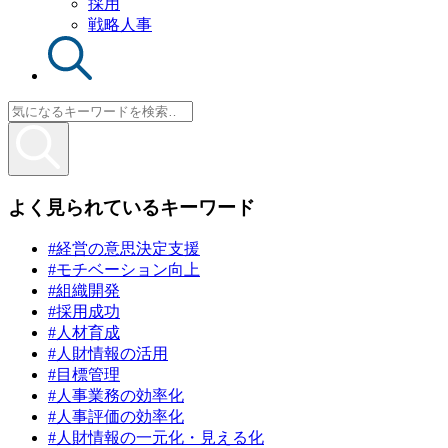
採用
戦略人事
よく見られているキーワード
#経営の意思決定支援
#モチベーション向上
#組織開発
#採用成功
#人材育成
#人財情報の活用
#目標管理
#人事業務の効率化
#人事評価の効率化
#人財情報の一元化・見える化