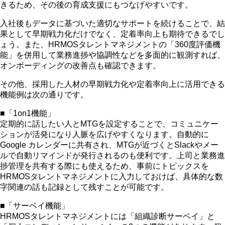
きるため、その後の育成支援にもつなげやすいです。
入社後もデータに基づいた適切なサポートを続けることで、結
果として早期戦力化だけでなく、定着率向上も期待できるでし
ょう。また、HRMOSタレントマネジメントの「360度評価機
能」を併用して業務進捗や協調性などを多面的に観測すれば、
オンボーディングの改善点も確認できます。
その他、採用した人材の早期戦力化や定着率向上に活用できる
機能例は次の通りです。
■「1on1機能」
定期的に話したい人とMTGを設定することで、コミュニケー
ションが活発になり人脈を広げやすくなります。自動的に
Google カレンダーに共有され、MTGが近づくとSlackやメー
ルで自動リマインドが発行されるのも便利です。上司と業務進
捗管理を共有する際にも使えるため、事前にトピックスを
HRMOSタレントマネジメントに入力しておけば、具体的な数
字関連の話も記録として残すことが可能です。
■「サーベイ機能」
HRMOSタレントマネジメントには「組織診断サーベイ」と