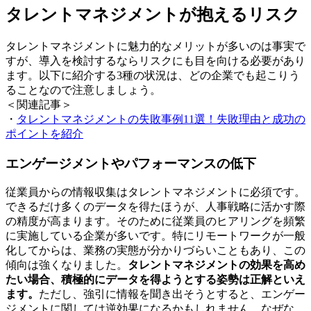
タレントマネジメントが抱えるリスク
タレントマネジメントに魅力的なメリットが多いのは事実で
すが、導入を検討するならリスクにも目を向ける必要があり
ます。以下に紹介する3種の状況は、どの企業でも起こりう
ることなので注意しましょう。
＜関連記事＞
・
タレントマネジメントの失敗事例11選！失敗理由と成功の
ポイントを紹介
エンゲージメントやパフォーマンスの低下
従業員からの情報収集はタレントマネジメントに必須です。
できるだけ多くのデータを得たほうが、人事戦略に活かす際
の精度が高まります。そのために従業員のヒアリングを頻繁
に実施している企業が多いです。特にリモートワークが一般
化してからは、業務の実態が分かりづらいこともあり、この
傾向は強くなりました。
タレントマネジメントの効果を高め
たい場合、積極的にデータを得ようとする姿勢は正解といえ
ます。
ただし、強引に情報を聞き出そうとすると、エンゲー
ジメントに関しては逆効果になるかもしれません。なぜな