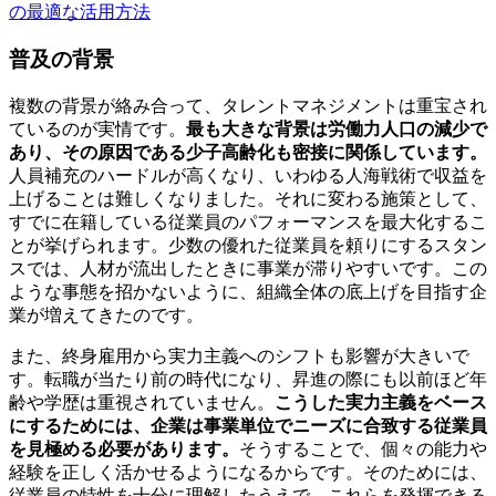
の最適な活用方法
普及の背景
複数の背景が絡み合って、タレントマネジメントは重宝され
ているのが実情です。
最も大きな背景は労働力人口の減少で
あり、その原因である少子高齢化も密接に関係しています。
人員補充のハードルが高くなり、いわゆる人海戦術で収益を
上げることは難しくなりました。それに変わる施策として、
すでに在籍している従業員のパフォーマンスを最大化するこ
とが挙げられます。少数の優れた従業員を頼りにするスタン
スでは、人材が流出したときに事業が滞りやすいです。この
ような事態を招かないように、組織全体の底上げを目指す企
業が増えてきたのです。
また、終身雇用から実力主義へのシフトも影響が大きいで
す。転職が当たり前の時代になり、昇進の際にも以前ほど年
齢や学歴は重視されていません。
こうした実力主義をベース
にするためには、企業は事業単位でニーズに合致する従業員
を見極める必要があります。
そうすることで、個々の能力や
経験を正しく活かせるようになるからです。そのためには、
従業員の特性を十分に理解したうえで、これらを発揮できる