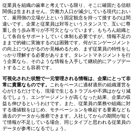
従業員を組織の歯車と考えている限り、そこに確固たる信頼
関係は生まれません。労働力人口が減少している現代におい
て、雇用側の立場が上という固定観念を持って接するのは間
違いです。企業と従業員は対等というスタンスで、互いに尊
重し合う歩み寄りが不可欠となっています。もちろん組織と
して各自をサポートしていく体制も必要ですが、情報不足の
ままで的確に実施するのは困難です。何がエンゲージメント
の向上につながるのか見極めるため、まず従業員の特性をし
っかり理解する必要があります。タレントマネジメントを行
う企業なら、そのような情報を入手して継続的にアップデー
トすることも容易です。
可視化された状態で一元管理される情報は、企業にとって非
常に貴重なものです。
これをベースに適材適所の組織運営を
心がけるだけでも、現場で生じるトラブルや不満はかなり減
るでしょう。エンゲージメントが高くなった結果、企業の収
益も伸びるというわけです。また、従業員の業務や組織に対
する価値観をはじめ、モチベーションを喚起する要素なども
過去のデータから推察できます。入社してからの期間が短く
て情報が不足している場合、同じタイプと思われる従業員の
データが参考になるでしょう。