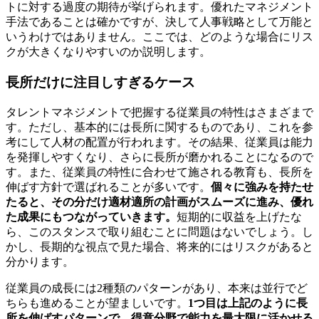
トに対する過度の期待が挙げられます。優れたマネジメント
手法であることは確かですが、決して人事戦略として万能と
いうわけではありません。ここでは、どのような場合にリス
クが大きくなりやすいのか説明します。
長所だけに注目しすぎるケース
タレントマネジメントで把握する従業員の特性はさまざまで
す。ただし、基本的には長所に関するものであり、これを参
考にして人材の配置が行われます。その結果、従業員は能力
を発揮しやすくなり、さらに長所が磨かれることになるので
す。また、従業員の特性に合わせて施される教育も、長所を
伸ばす方針で選ばれることが多いです。
個々に強みを持たせ
たると、その分だけ適材適所の計画がスムーズに進み、優れ
た成果にもつながっていきます。
短期的に収益を上げたな
ら、このスタンスで取り組むことに問題はないでしょう。し
かし、長期的な視点で見た場合、将来的にはリスクがあると
分かります。
従業員の成長には2種類のパターンがあり、本来は並行でど
ちらも進めることが望ましいです。
1つ目は上記のように長
所を伸ばすパターンで、得意分野で能力を最大限に活かせる