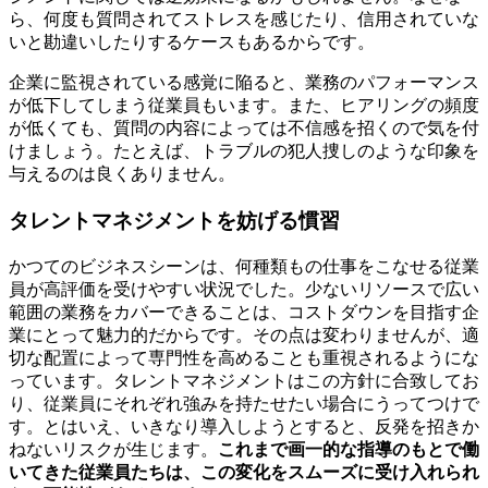
ら、何度も質問されてストレスを感じたり、信用されていな
いと勘違いしたりするケースもあるからです。
企業に監視されている感覚に陥ると、業務のパフォーマンス
が低下してしまう従業員もいます。また、ヒアリングの頻度
が低くても、質問の内容によっては不信感を招くので気を付
けましょう。たとえば、トラブルの犯人捜しのような印象を
与えるのは良くありません。
タレントマネジメントを妨げる慣習
かつてのビジネスシーンは、何種類もの仕事をこなせる従業
員が高評価を受けやすい状況でした。少ないリソースで広い
範囲の業務をカバーできることは、コストダウンを目指す企
業にとって魅力的だからです。その点は変わりませんが、適
切な配置によって専門性を高めることも重視されるようにな
っています。タレントマネジメントはこの方針に合致してお
り、従業員にそれぞれ強みを持たせたい場合にうってつけで
す。とはいえ、いきなり導入しようとすると、反発を招きか
ねないリスクが生じます。
これまで画一的な指導のもとで働
いてきた従業員たちは、この変化をスムーズに受け入れられ