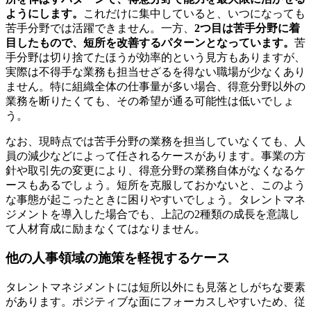
ようにします。
これだけに集中していると、いつになっても
苦手分野では活躍できません。一方、
2つ目は苦手分野に着
目したもので、短所を改善するパターンとなっています。
苦
手分野は切り捨てたほうが効率的という見方もありますが、
実際は不得手な業務も担当せざるを得ない職場が少なくあり
ません。特に組織全体の仕事量が多い場合、得意分野以外の
業務を断りたくても、その希望が通る可能性は低いでしょ
う。
なお、現時点では苦手分野の業務を担当していなくても、人
員の減少などによって任されるケースがあります。事業の方
針や取引先の変更により、得意分野の業務自体がなくなるケ
ースもあるでしょう。短所を克服しておかないと、このよう
な事態が起こったときに困りやすいでしょう。タレントマネ
ジメントを導入した場合でも、上記の2種類の成長を意識し
て人材育成に励まなくてはなりません。
他の人事領域の施策を軽視するケース
タレントマネジメントには短所以外にも見落としがちな要素
があります。ポジティブな面にフォーカスしやすいため、従