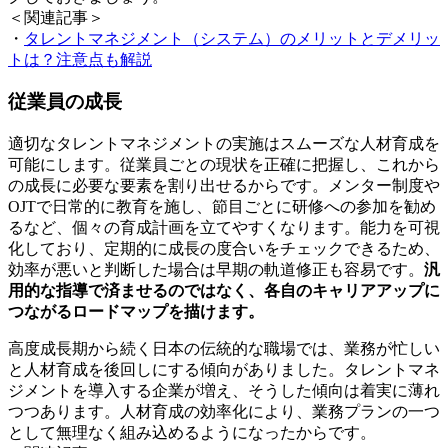
＜関連記事＞
・
タレントマネジメント（システム）のメリットとデメリッ
トは？注意点も解説
従業員の成長
適切なタレントマネジメントの実施はスムーズな人材育成を
可能にします。従業員ごとの現状を正確に把握し、これから
の成長に必要な要素を割り出せるからです。メンター制度や
OJTで日常的に教育を施し、節目ごとに研修への参加を勧め
るなど、個々の育成計画を立てやすくなります。能力を可視
化しており、定期的に成長の度合いをチェックできるため、
効率が悪いと判断した場合は早期の軌道修正も容易です。
汎
用的な指導で済ませるのではなく、各自のキャリアアップに
つながるロードマップを描けます。
高度成長期から続く日本の伝統的な職場では、業務が忙しい
と人材育成を後回しにする傾向がありました。タレントマネ
ジメントを導入する企業が増え、そうした傾向は着実に薄れ
つつあります。人材育成の効率化により、業務プランの一つ
として無理なく組み込めるようになったからです。