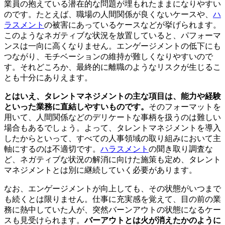
業員の抱えている潜在的な問題が埋もれたままになりやすい
のです。たとえば、職場の人間関係が良くないケースや、
ハ
ラスメント
の被害にあっているケースなどが挙げられます。
このようなネガティブな状況を放置していると、パフォーマ
ンスは一向に高くなりません。エンゲージメントの低下にも
つながり、モチベーションの維持が難しくなりやすいので
す。それどころか、最終的に離職のようなリスクが生じるこ
とも十分にありえます。
とはいえ、タレントマネジメントの主な項目は、能力や経験
といった業務に直結しやすいものです。
そのフォーマットを
用いて、人間関係などのデリケートな事柄を扱うのは難しい
場合もあるでしょう。よって、タレントマネジメントを導入
したからといって、すべての人事領域の取り組みにおいて主
軸にするのは不適切です。
ハラスメント
の聞き取り調査な
ど、ネガティブな状況の解消に向けた施策も定め、タレント
マネジメントとは別に継続していく必要があります。
なお、エンゲージメントが向上しても、その状態がいつまで
も続くとは限りません。仕事に充実感を覚えて、目の前の業
務に熱中していた人が、突然バーンアウトの状態になるケー
スも見受けられます。
バーアウトとは火が消えたかのように