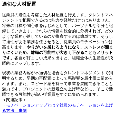
適切な人材配置
従業員の適性を考慮した人材配置も行えます。タレントマネ
ジメントで把握できるのは能力や経験だけではありません。
将来の目標や関心事をはじめとして、パーソナルな部分も記
録していきます。それらの情報を総合的に分析すれば、どの
ような業務が適しているのか推察するのは簡単です。そうし
て適性がある業務を任させると、従業員のモチベーションは
高まります。
やりがいを感じるようになり、ストレスが溜ま
りにくいため、離職の可能性が大きく下がることもメリット
です。
各自が好ましい成果を出すと、組織全体の生産性が飛
躍的にアップします。
現状の業務内容が不適切な場合もタレントマネジメントで判
明するため、早期の再配置によって悪影響を最小限に留めら
れます。また、スピード感を持って事業を展開できることも
魅力です。プロジェクトの新規立ち上げ時などに、そこで活
躍できる可能性が高い従業員をすぐに集められます。
＜関連記事＞
・
モチベーションアップとは？社員のモチベーションを上げ
る方法、事例