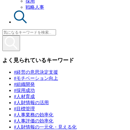
採用
戦略人事
よく見られているキーワード
#経営の意思決定支援
#モチベーション向上
#組織開発
#採用成功
#人材育成
#人財情報の活用
#目標管理
#人事業務の効率化
#人事評価の効率化
#人財情報の一元化・見える化