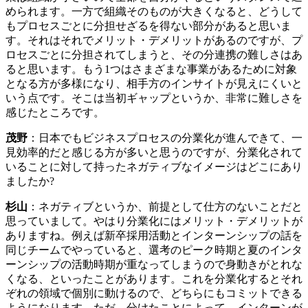
められます。一方で組織そのものが大きくなると、どうして
もプロセスごとに分担せざるを得ない部分があると思いま
す。それはそれでメリット・デメリットがあるのですが、プ
ロセスごとに分担されてしまうと、その分連携の難しさはあ
ると思います。もう1つはさまざまな事業があるために対象
となる方が多様になり、相手方のインサイトが見えにくいと
いう点です。そこは当初ギャップというか、非常に難しさを
感じたところです。
茂野
：日本でもビジネスプロセスの分業化が進んできて、一
見効率的だと感じる方が多いと思うのですが、分業化されて
いることに対して持ったネガティブなイメージはどこにあり
ましたか?
杉山
：ネガティブというか、前提として仕方のないことだと
思っていまして。やはり分業化にはメリット・デメリットが
ありますね。例えば新卒採用活動とインターンシップの話を
同じチームでやっていると、選考のピーク時期と夏のインタ
ーンシップの活動時期が重なってしまうので身動きがとれな
くなる、といったことがあります。これを分業化するとそれ
ぞれの領域で個別に動けるので、どちらにもコミットできる
ようになります。ただ、分けたことによって、インターンが