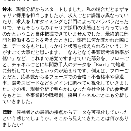
鈴木
：現状分析からスタートしました。私の場合だとまずキ
ャリア採用を担当しましたが、求人ごとに課題が異なってい
たり、求人を出すタイミングも部門によってバラバラだった
りで、そもそもうちのキャリア採用の状態はどうなっている
のかということ自体把握できていませんでした。最終的に部
門と協働することを考えたときに、部門に何か聞かれた際に
は、データをもとにしっかりと状態を伝えられるということ
がすごく大事だと思います。「なんとなく書類選考通過率が
低い」など、これまで感覚ですませていた部分を、フローご
と、チャネルごとに年間数千人のデータを「Excel」で地道
に分析していったというのが始まりです。例えば、フローご
とだと、応募数から各フェーズでの合格・不合格率や辞退
率、選考スピードなどをメインに調べて可視化していきまし
た。その後、現状分析で明らかになった会社全体での参考値
をもとに、各事業部や職種別、採用チャネルごとにも分析し
ていきました。
茂野
：候補者との最初の接点からデータを可視化していった
という感じでしょうか。そこから見えてきたことは何かあり
ましたか?