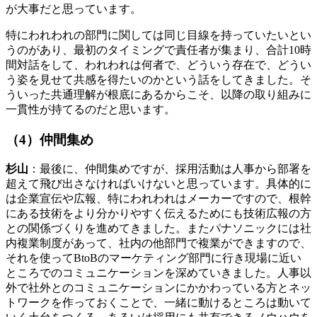
が大事だと思っています。
特にわれわれの部門に関しては同じ目線を持っていたいとい
うのがあり、最初のタイミングで責任者が集まり、合計10時
間対話をして、われわれは何者で、どういう存在で、どうい
う姿を見せて共感を得たいのかという話をしてきました。そ
ういった共通理解が根底にあるからこそ、以降の取り組みに
一貫性が持てるのだと思います。
（4）仲間集め
杉山
：最後に、仲間集めですが、採用活動は人事から部署を
超えて飛び出さなければいけないと思っています。具体的に
は企業宣伝や広報、特にわれわれはメーカーですので、根幹
にある技術をより分かりやすく伝えるためにも技術広報の方
との関係づくりを進めてきました。またパナソニックには社
内複業制度があって、社内の他部門で複業ができますので、
それを使ってBtoBのマーケティング部門に行き現場に近い
ところでのコミュニケーションを深めていきました。人事以
外で社外とのコミュニケーションにかかわっている方とネッ
トワークを作っておくことで、一緒に動けるところは動いて