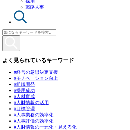
採用
戦略人事
よく見られているキーワード
#経営の意思決定支援
#モチベーション向上
#組織開発
#採用成功
#人材育成
#人財情報の活用
#目標管理
#人事業務の効率化
#人事評価の効率化
#人財情報の一元化・見える化