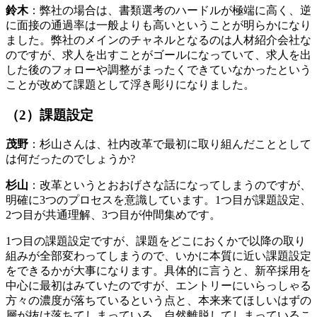
鈴木
：弊社の場合は、書類選考のハードルが極端に高く、逆
に面接の通過率は一般よりも高いということが明らかになり
ました。弊社のメインのチャネルとなるのは人材紹介会社な
のですが、求人を出すことがゴールになっていて、求人を出
した後のフォローや調整がまったくできていなかったという
ことが改めて課題として浮き彫りになりました。
（2）課題設定
茂野
：杉山さんは、社内改革で最初に取り組んだこととして
は何だったのでしょうか?
杉山
：改革というとおおげさな話になってしまうのですが、
明確に3つのプロセスを意識しています。1つ目が課題設定、
2つ目が共通理解、3つ目が仲間集めです。
1つ目の課題設定ですが、課題をどこにおくかで以降の取り
組みが全部変わってしまうので、いかに本質に近い課題設定
をできるかが大事になります。具体的に言うと、新卒採用を
中心に最初はみていたのですが、エントリーにいらっしゃる
方々の濃度が落ちているという点と、本来来てほしいはずの
層が抜け落ちてしまっている、自然離脱してしまっているこ