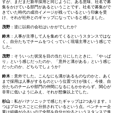
すが、まだまだ新卒採用と同じように、ある意味、社名で募
集をかけている部門があるということです。社名で募集がで
きていた時代の成功イメージが残っているという印象を受
け、それが社外とのギャップになっていると感じました。
茂野
：逆に以前の会社はいかがでしたか?
鈴木
：人事が主導して人を集めてくるというスタンスではな
く、自分たちでチームをつくっていく現場主導という感じで
した。
茂野
：そういった状況を目の当たりにしたときに、「やっぱ
り」という感じだったのか、「意外と溝がある」という感じ
だったのか、どちらでしょうか?
鈴木
：意外でした。こんなにも溝があるものなのかと。あく
まで採用は人事がするものという位置づけが強く、今後、自
分たちのチームや部門の仲間になるにもかかわらず、関心が
非常に低いようにみえ、それが想像以上でした。
杉山
：私がパナソニックで感じたギャップは2つあります。1
つはプロセスごとに分担されているという点。ベンチャー企
業は組織が小さいので全部を自分がやるというスタンスで進