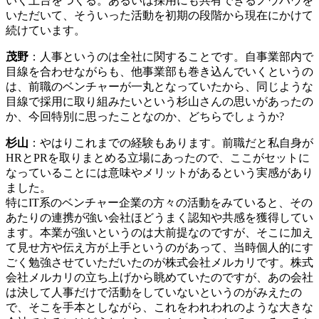
いく土台をつくる。あるいは採用にも共有できるノウハウを
いただいて、そういった活動を初期の段階から現在にかけて
続けています。
茂野
：人事というのは全社に関することです。自事業部内で
目線を合わせながらも、他事業部も巻き込んでいくというの
は、前職のベンチャーが一丸となっていたから、同じような
目線で採用に取り組みたいという杉山さんの思いがあったの
か、今回特別に思ったことなのか、どちらでしょうか?
杉山
：やはりこれまでの経験もあります。前職だと私自身が
HRとPRを取りまとめる立場にあったので、ここがセットに
なっていることには意味やメリットがあるという実感があり
ました。
特にIT系のベンチャー企業の方々の活動をみていると、その
あたりの連携が強い会社ほどうまく認知や共感を獲得してい
ます。本業が強いというのは大前提なのですが、そこに加え
て見せ方や伝え方が上手というのがあって、当時個人的にす
ごく勉強させていただいたのが株式会社メルカリです。株式
会社メルカリの立ち上げから眺めていたのですが、あの会社
は決して人事だけで活動をしていないというのがみえたの
で、そこを手本としながら、これをわれわれのような大きな