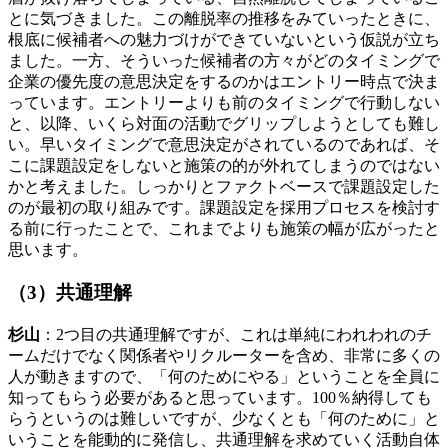
とに気づきました。この離脱率の推移をみていったときに、
根底に候補者への魅力づけができていないという仮説が立ち
ました。一方、そういった候補者の方々がどのタイミングで
企業の優先度の意思決定をするのかはエントリー時点で決ま
っています。エントリーよりも前のタイミングで行動しない
と、以降、いくら対面の活動でグリップしようとしても難し
い。早いタイミングで意思決定がされているのであれば、そ
こに課題設定をしないと施策の的が外れてしまうのではない
かと考えました。しっかりとファクトベースで課題設定した
のが最初の取り組みです。課題設定を採用プロセスを検討す
る前に行ったことで、これまでよりも施策の幅が広がったと
思います。
（3）共通理解
杉山
：2つ目の共通理解ですが、これは単純にわれわれのチ
ームだけでなく関係者やリクルーターを含め、非常に多くの
人が動きますので、「何のためにやる」ということを全員に
知ってもらう必要があると思っています。100％納得しても
らうというのは難しいですが、少なくとも「何のために」と
いうことを能動的に発信し、共通理解を求めていく活動自体