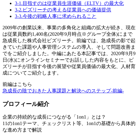
3-1.目指すのは従業員生涯価値（ELTV）の最大化
3-2.ビズリーチの考える従業員への価値提供
3-3.今後の戦略人事に求められること
2009年の創業以来、事業の多角化と組織の拡大が続き、現在
は従業員数約1,400名(2020年9月時点※グループ全体)にまで
急成長した株式会社ビズリーチ。前編では、急成長の影で起
きていた課題や人事管理システムの導入、そして問題改善ま
でをご紹介しました。中編にあたる本記事では、2020年9月9
日(水)にオンラインセミナーでお話しした内容をもとに、ビ
ズリーチが目指す今後の展望や従業員価値の最大化、人材育
成についてご紹介します。
前編はこちら
急成長の陰でおきた人事課題と解決へのステップ-前編-
プロフィール紹介
企業の持続的な成長につながる「1on1」とは？
11の1on1テーマ、チェックリスト等、1on1の基礎から具体的
な進め方まで解説