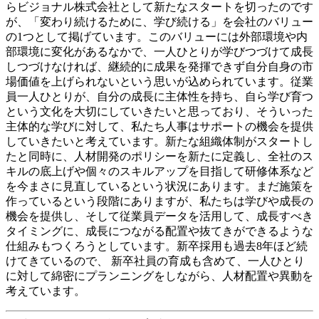
らビジョナル株式会社として新たなスタートを切ったのです
が、「変わり続けるために、学び続ける」を会社のバリュー
の1つとして掲げています。このバリューには外部環境や内
部環境に変化があるなかで、一人ひとりが学びつづけて成長
しつづけなければ、継続的に成果を発揮できず自分自身の市
場価値を上げられないという思いが込められています。従業
員一人ひとりが、自分の成長に主体性を持ち、自ら学び育つ
という文化を大切にしていきたいと思っており、そういった
主体的な学びに対して、私たち人事はサポートの機会を提供
していきたいと考えています。新たな組織体制がスタートし
たと同時に、人材開発のポリシーを新たに定義し、全社のス
キルの底上げや個々のスキルアップを目指して研修体系など
を今まさに見直しているという状況にあります。まだ施策を
作っているという段階にありますが、私たちは学びや成長の
機会を提供し、そして従業員データを活用して、成長すべき
タイミングに、成長につながる配置や抜てきができるような
仕組みもつくろうとしています。新卒採用も過去8年ほど続
けてきているので、 新卒社員の育成も含めて、一人ひとり
に対して綿密にプランニングをしながら、人材配置や異動を
考えています。