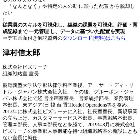
・「なんとなく」や特定の人の勘 に頼った配置 から脱却し
たい
↓
従業員のスキルを可視化し、組織の課題を可視化。評価・育
成記録まで 一元管理 し、データに基づいた配置を実現
⇒デモ画面付き解説資料の
ダウンロード(無料)はこちら
津村信太郎
株式会社ビズリーチ
組織戦略室 室長
慶應義塾大学法学部法律学科卒業後、アー サー・ディ・リ
トル・ジャパン株式会社入社。 その後、グルーポン・ジャ
パン株式会社で経 営企画室室長、営業統括部長、業務管理
本部長、東アジア(日 韓 台 香)Headof Operations等を務め、
2013年に株式会社ビズリーチに入社。社長室室長、新規事業
の立ち上げ、カスタマーサービス本部長、事業戦略本部長、
管理本部長、人事本部長などを経て、2019年8月に株式会社
ビズリーチの事業部人事機能を持つ組織戦略室の新設にとも
ない室長に就任。