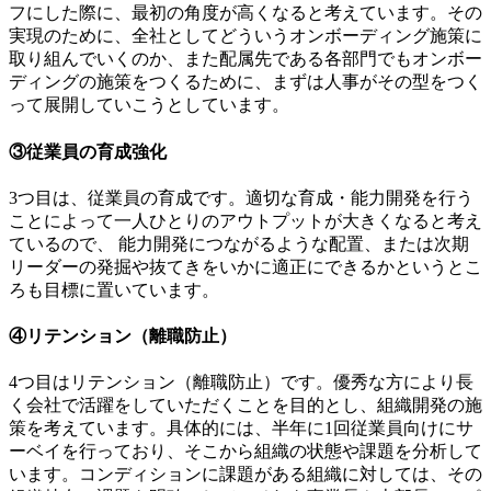
フにした際に、最初の角度が高くなると考えています。その
実現のために、全社としてどういうオンボーディング施策に
取り組んでいくのか、また配属先である各部門でもオンボー
ディングの施策をつくるために、まずは人事がその型をつく
って展開していこうとしています。
③従業員の育成強化
3つ目は、従業員の育成です。適切な育成・能力開発を行う
ことによって一人ひとりのアウトプットが大きくなると考え
ているので、 能力開発につながるような配置、または次期
リーダーの発掘や抜てきをいかに適正にできるかというとこ
ろも目標に置いています。
④リテンション（離職防止）
4つ目はリテンション（離職防止）です。優秀な方により長
く会社で活躍をしていただくことを目的とし、組織開発の施
策を考えています。具体的には、半年に1回従業員向けにサ
ーベイを行っており、そこから組織の状態や課題を分析して
います。コンディションに課題がある組織に対しては、その