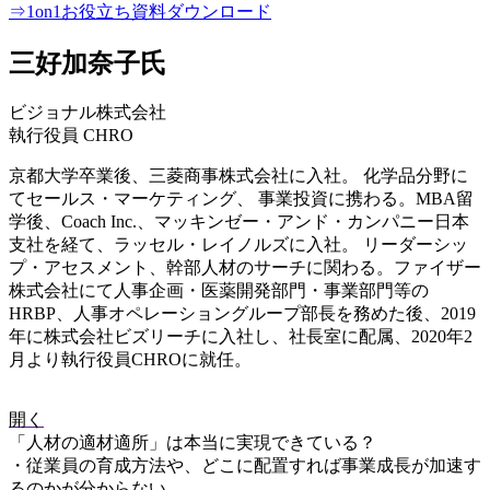
⇒1on1お役立ち資料ダウンロード
三好加奈子氏
ビジョナル株式会社
執行役員 CHRO
京都大学卒業後、三菱商事株式会社に入社。 化学品分野に
てセールス・マーケティング、 事業投資に携わる。MBA留
学後、Coach Inc.、マッキンゼー・アンド・カンパニー日本
支社を経て、ラッセル・レイノルズに入社。 リーダーシッ
プ・アセスメント、幹部人材のサーチに関わる。ファイザー
株式会社にて人事企画・医薬開発部門・事業部門等の
HRBP、人事オペレーショングループ部長を務めた後、2019
年に株式会社ビズリーチに入社し、社長室に配属、2020年2
月より執行役員CHROに就任。
開く
「人材の適材適所」は本当に実現できている？
・従業員の育成方法や、どこに配置すれば事業成長が加速す
るのかが分からない