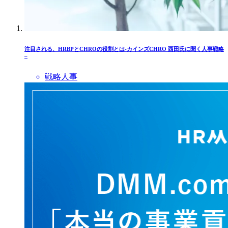
注目される、HRBPとCHROの役割とは-カインズCHRO 西田氏に聞く人事戦略
–
戦略人事