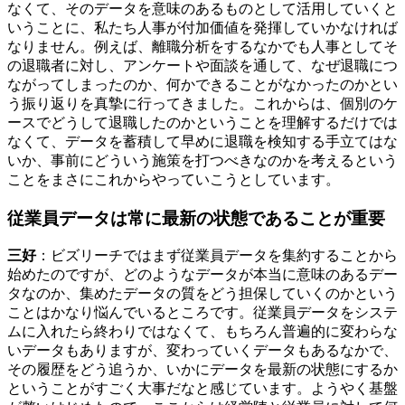
なくて、そのデータを意味のあるものとして活用していくと
いうことに、私たち人事が付加価値を発揮していかなければ
なりません。例えば、離職分析をするなかでも人事としてそ
の退職者に対し、アンケートや面談を通して、なぜ退職につ
ながってしまったのか、何かできることがなかったのかとい
う振り返りを真摯に行ってきました。これからは、個別のケ
ースでどうして退職したのかということを理解するだけでは
なくて、データを蓄積して早めに退職を検知する手立てはな
いか、事前にどういう施策を打つべきなのかを考えるという
ことをまさにこれからやっていこうとしています。
従業員データは常に最新の状態であることが重要
三好
：ビズリーチではまず従業員データを集約することから
始めたのですが、どのようなデータが本当に意味のあるデー
タなのか、集めたデータの質をどう担保していくのかという
ことはかなり悩んでいるところです。従業員データをシステ
ムに入れたら終わりではなくて、もちろん普遍的に変わらな
いデータもありますが、変わっていくデータもあるなかで、
その履歴をどう追うか、いかにデータを最新の状態にするか
ということがすごく大事だなと感じています。ようやく基盤