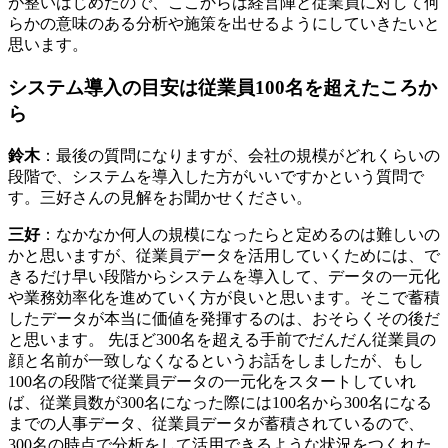
が整いはじめたので、ここからは経営陣と従業員に対して何
らかの意味のある分析や施策を出せるようにしていきたいと
思います。
システム導入の目安は従業員100名を超えたころか
ら
鈴木
：最後の質問になりますが、会社の規模がどれくらいの
段階で、システムを導入した方がいいですかという質問で
す。三好さんの見解をお聞かせください。
三好
：なかなか何人の規模になったらと定めるのは難しいの
かと思いますが、従業員データを活用していくためには、で
きるだけ早い段階からシステムを導入して、データの一元化
や業務効率化を進めていく方が良いと思います。そこで蓄積
したデータが本当に価値を発揮するのは、おそらくその後だ
と思います。 先ほど300名を超える手前でだんだん従業員の
顔と名前が一致しなくなるというお話をしましたが、もし
100名の段階で従業員データの一元化をスタートしていれ
ば、従業員数が300名になった際には100名から300名になる
までの人事データ、従業員データが蓄積されているので、
300名の時点で分析をして活用できるような状況をつくれた