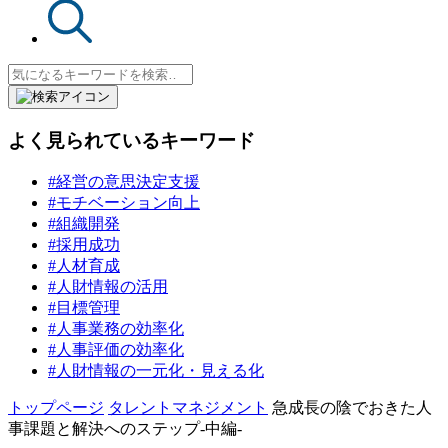
よく見られているキーワード
#経営の意思決定支援
#モチベーション向上
#組織開発
#採用成功
#人材育成
#人財情報の活用
#目標管理
#人事業務の効率化
#人事評価の効率化
#人財情報の一元化・見える化
トップページ
タレントマネジメント
急成長の陰でおきた人
事課題と解決へのステップ-中編-