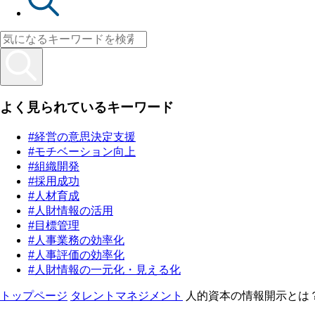
よく見られているキーワード
#経営の意思決定支援
#モチベーション向上
#組織開発
#採用成功
#人材育成
#人財情報の活用
#目標管理
#人事業務の効率化
#人事評価の効率化
#人財情報の一元化・見える化
トップページ
タレントマネジメント
人的資本の情報開示とは