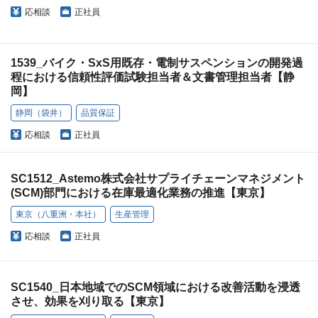
応相談
正社員
1539_バイク・SxS用既存・電制サスペンションの開発過
程における信頼性評価試験担当者＆文書管理担当者【静
岡】
静岡（袋井）
品質保証
応相談
正社員
SC1512_Astemo株式会社サプライチェーンマネジメント
(SCM)部門における在庫最適化業務の推進【東京】
東京（八重洲・本社）
生産管理
応相談
正社員
SC1540_日本地域でのSCM領域における改善活動を浸透
させ、効果を刈り取る【東京】