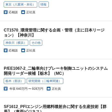
東京（八重洲・本社）
情報
応相談
正社員
CT1570_環境管理に関する企画・管理（主に日本リージ
ョン）【神奈川】
神奈川（横浜）
その他
応相談
正社員
P/EE1067-2_二輪車向けブレーキ制御ユニットのシステム
開発リーダー候補【栃木】（MC）
栃木（那須）
研究開発（二輪車関連）
年収
640万円 〜 928万円
正社員
SF1612_PFIエンジン用燃料噴射弁に関する生産技術【群
馬】（車両ビジネス）