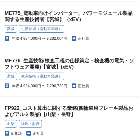
ME775_電動車向けインバーター、パワーモジュール製品
関する生産技術者【宮城】（xEV）
宮城
生産技術（電動車関連）
年収
4,934,000円 〜 9,282,064円
正社員
ME776_生産技術(検査工程の仕様策定・検査機の電気・ソ
フトウェア開発)【宮城】(xEV)
宮城
生産技術（電動車関連）
年収
4,934,000円 〜 7,290,728円
正社員
FP922_コスト算出に関する業務(四輪車用ブレーキ製品お
よびアルミ製品)【山梨・長野】
山梨
経理・財務
応相談
正社員