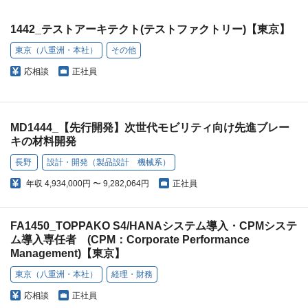
1442_テストアーキテクト(テストファクトリー)【東京】
東京（八重洲・本社）
その他
応相談
正社員
MD1444_【先行開発】次世代モビリティ向け先進ブレー
キの材料開発
長野
設計・開発（製品設計 機械系）
年収
4,934,000円 〜 9,282,064円
正社員
FA1450_TOPPAKO S4/HANAシステム導入・CPMシステ
ム導入専任者 (CPM：Corporate Performance
Management)【東京】
東京（八重洲・本社）
経理・財務
応相談
正社員