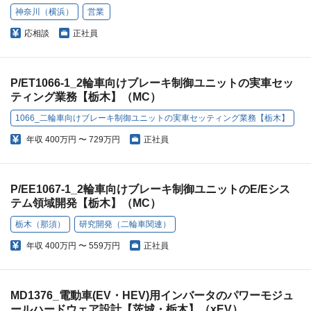
神奈川（横浜）
営業
応相談
正社員
P/ET1066-1_2輪車向けブレーキ制御ユニットの実車セッ
ティング業務【栃木】（MC）
1066_二輪車向けブレーキ制御ユニットの実車セッティング業務【栃木】
年収
400万円 〜 729万円
正社員
P/EE1067-1_2輪車向けブレーキ制御ユニットのE/Eシス
テム領域開発【栃木】（MC）
栃木（那須）
研究開発（二輪車関連）
年収
400万円 〜 559万円
正社員
MD1376_電動車(EV・HEV)用インバータのパワーモジュ
ールハードウェア設計【茨城・栃木】（xEV）