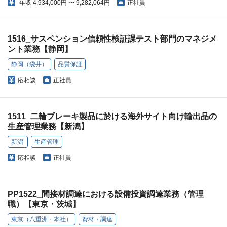
年収
4,934,000円 〜 9,282,064円
正社員
1516_サスペンション信頼性検証課テスト部門のマネジメ
ント業務【静岡】
静岡（袋井）
品質保証
応相談
正社員
1511_二輪ブレーキ製品に於ける海外サイト向け輸出品の
生産管理業務【新潟】
新潟
生産管理
応相談
正社員
PP1522_間接材調達における設備投資調達業務（管理
職）【東京・茨城】
東京（八重洲・本社）
資材・調達