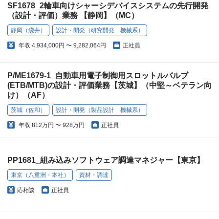
SF1678_2輪車向けシャーシデバイスシステムの先行開発
（設計・評価）業務 【静岡】（MC）
静岡（袋井）
設計・開発（研究開発 機械系）
年収
4,934,000円 〜 9,282,064円
正社員
P/ME1679-1_自動車用電子制御用スロットルバルブ
(ETB/MTB)の設計・評価業務【茨城】（中堅～ベテラン向
け）（AF）
茨城（佐和）
設計・開発（製品設計 機械系）
年収
812万円 〜 928万円
正社員
PP1681_組み込みソフトウェア調達マネジャー【東京】
東京（八重洲・本社）
資材・調達
応相談
正社員