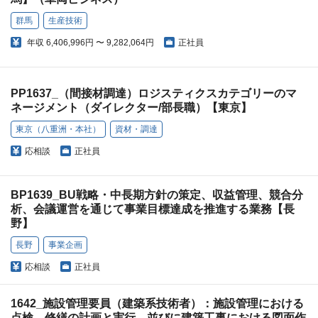
群馬
生産技術
年収
6,406,996円 〜 9,282,064円
正社員
PP1637_（間接材調達）ロジスティクスカテゴリーのマ
ネージメント（ダイレクター/部長職）【東京】
東京（八重洲・本社）
資材・調達
応相談
正社員
BP1639_BU戦略・中長期方針の策定、収益管理、競合分
析、会議運営を通じて事業目標達成を推進する業務【長
野】
長野
事業企画
応相談
正社員
1642_施設管理要員（建築系技術者）：施設管理における
点検、修繕の計画と実行、並びに建築工事における図面作