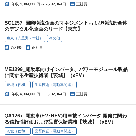
年収
4,004,000円 〜 9,282,064円
正社員
SC1257_国際物流企画のマネジメントおよび物流部全体
のデジタル化企画のリード【東京】
東京（八重洲・本社）
その他
応相談
正社員
ME1299_電動車向けインバータ、パワーモジュール製品
に関する生産技術者【茨城】（xEV）
茨城（佐和）
生産技術（電動車関連）
年収
4,934,000円 〜 9,282,064円
正社員
QA1267_電動車(EV･HEV)用車載インバータ 開発に関わ
る信頼性評価および品質保証業務【茨城】（xEV）
茨城（佐和）
品質保証（電動車関連）