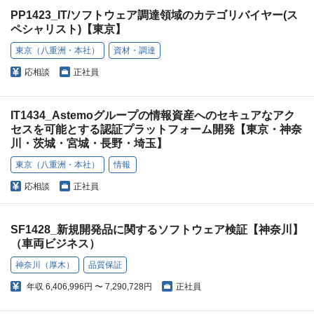
PP1423_IT/ソフトウェア調達領域のカテゴリバイヤー(ス
ペシャリスト)【東京】
東京（八重洲・本社）
資材・調達
応相談
正社員
IT1434_Astemoグループの情報資産へのセキュアなアク
セスを可能とする認証プラットフォーム開発【東京・神奈
川・茨城・宮城・長野・埼玉】
東京（八重洲・本社）
情報
応相談
正社員
SF1428_新規開発品に関するソフトウェア検証【神奈川】
（車両ビジネス）
神奈川（厚木）
品質保証
年収
6,406,996円 〜 7,290,728円
正社員