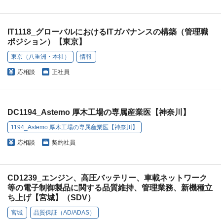
IT1118_グローバルにおけるITガバナンスの構築（管理職
ポジション）【東京】
東京（八重洲・本社）
情報
応相談
正社員
DC1194_Astemo 厚木工場の専属産業医【神奈川】
1194_Astemo 厚木工場の専属産業医【神奈川】
応相談
契約社員
CD1239_エンジン、高圧バッテリー、車載ネットワーク
等の電子制御製品に関する品質維持、管理業務、新機種立
ち上げ【宮城】（SDV）
宮城
品質保証（AD/ADAS）