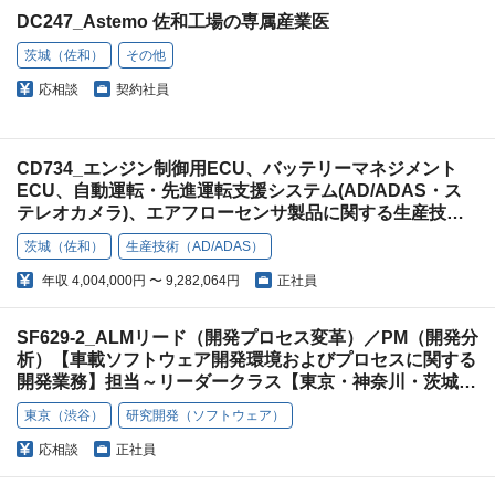
DC247_Astemo 佐和工場の専属産業医
茨城（佐和）
その他
応相談
契約社員
CD734_エンジン制御用ECU、バッテリーマネジメント
ECU、自動運転・先進運転支援システム(AD/ADAS・ス
テレオカメラ)、エアフローセンサ製品に関する生産技術
業務【茨城】（SDV）
茨城（佐和）
生産技術（AD/ADAS）
年収
4,004,000円 〜 9,282,064円
正社員
SF629-2_ALMリード（開発プロセス変革）／PM（開発分
析）【車載ソフトウェア開発環境およびプロセスに関する
開発業務】担当～リーダークラス【東京・神奈川・茨城・
群馬】（SDV）
東京（渋谷）
研究開発（ソフトウェア）
応相談
正社員