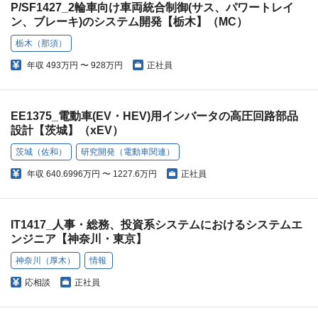
P/SF1427_2輪車向け車両統合制御(サス、パワートレイ
ン、ブレーキ)のシステム開発【栃木】（MC）
栃木（那須）
年収
493万円 〜 928万円
正社員
EE1375_電動車(EV・HEV)用インバータの高圧回路部品
設計【茨城】（xEV）
茨城（佐和）
研究開発（電動車関連）
年収
640.6996万円 〜 1227.6万円
正社員
IT1417_人事・総務、投資系システムにおけるシステムエ
ンジニア【神奈川・東京】
神奈川（厚木）
情報
応相談
正社員