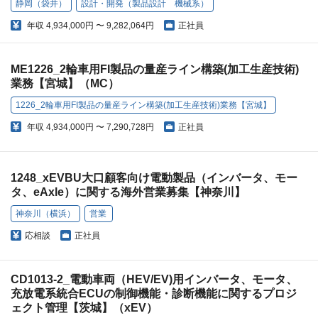
静岡（袋井）
設計・開発（製品設計 機械系）
年収
4,934,000円 〜 9,282,064円
正社員
ME1226_2輪車用FI製品の量産ライン構築(加工生産技術)
業務【宮城】（MC）
1226_2輪車用FI製品の量産ライン構築(加工生産技術)業務【宮城】
年収
4,934,000円 〜 7,290,728円
正社員
1248_xEVBU大口顧客向け電動製品（インバータ、モー
タ、eAxle）に関する海外営業募集【神奈川】
神奈川（横浜）
営業
応相談
正社員
CD1013-2_電動車両（HEV/EV)用インバータ、モータ、
充放電系統合ECUの制御機能・診断機能に関するプロジ
ェクト管理【茨城】（xEV）