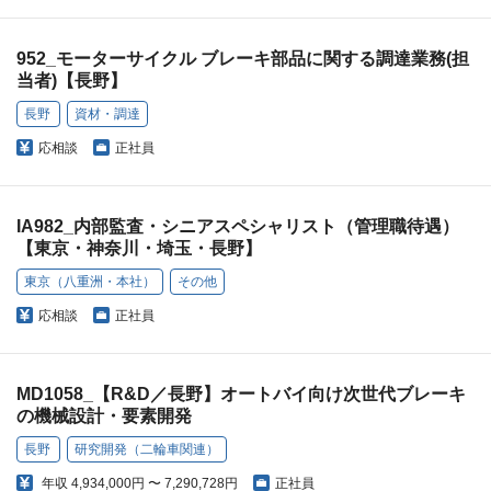
952_モーターサイクル ブレーキ部品に関する調達業務(担
当者)【長野】
長野
資材・調達
応相談
正社員
IA982_内部監査・シニアスペシャリスト（管理職待遇）
【東京・神奈川・埼玉・長野】
東京（八重洲・本社）
その他
応相談
正社員
MD1058_【R&D／長野】オートバイ向け次世代ブレーキ
の機械設計・要素開発
長野
研究開発（二輪車関連）
年収
4,934,000円 〜 7,290,728円
正社員