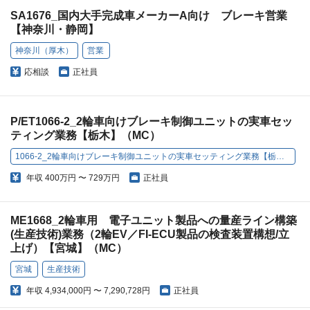
SA1676_国内大手完成車メーカーA向け ブレーキ営業
【神奈川・静岡】
神奈川（厚木）
営業
応相談
正社員
P/ET1066-2_2輪車向けブレーキ制御ユニットの実車セッ
ティング業務【栃木】（MC）
1066-2_2輪車向けブレーキ制御ユニットの実車セッティング業務【栃木】
年収
400万円 〜 729万円
正社員
ME1668_2輪車用 電子ユニット製品への量産ライン構築
(生産技術)業務（2輪EV／FI-ECU製品の検査装置構想/立
上げ）【宮城】（MC）
宮城
生産技術
年収
4,934,000円 〜 7,290,728円
正社員