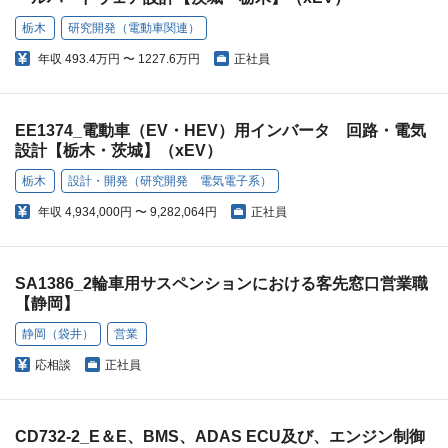
栃木
研究開発（電動車関連）
年収
493.4万円 〜 1227.6万円
正社員
EE1374_電動車（EV・HEV）用インバータ 回路・電気
設計【栃木・茨城】（xEV）
栃木
設計・開発（研究開発 電気電子系）
年収
4,934,000円 〜 9,282,064円
正社員
SA1386_2輪車用サスペンションにおける客先窓口営業職
【静岡】
静岡（袋井）
営業
応相談
正社員
CD732-2_E＆E、BMS、ADAS ECU及び、エンジン制御