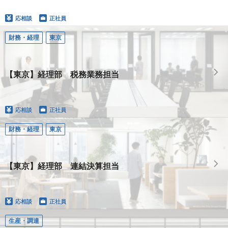
応相談
正社員
財務・経理
東京
【東京】経理部 税務業務担当
応相談
正社員
財務・経理
東京
【東京】経理部 連結決算担当
応相談
正社員
生産・調達