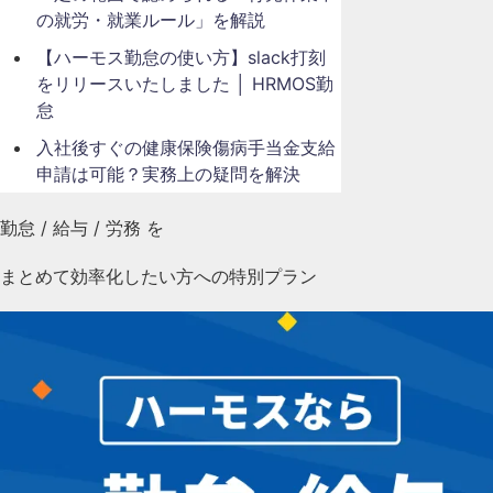
の就労・就業ルール」を解説
【ハーモス勤怠の使い方】slack打刻
をリリースいたしました │ HRMOS勤
怠
入社後すぐの健康保険傷病手当金支給
申請は可能？実務上の疑問を解決
勤怠
/
給与
/
労務
を
まとめて効率化したい方への特別プラン