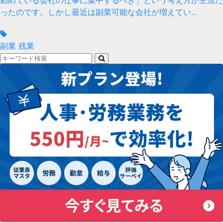
勤めている会社の仕事に集中するべき」という考え方が主流だ
ったのです。しかし最近は副業可能な会社が増えてい...
副業
残業
検
索