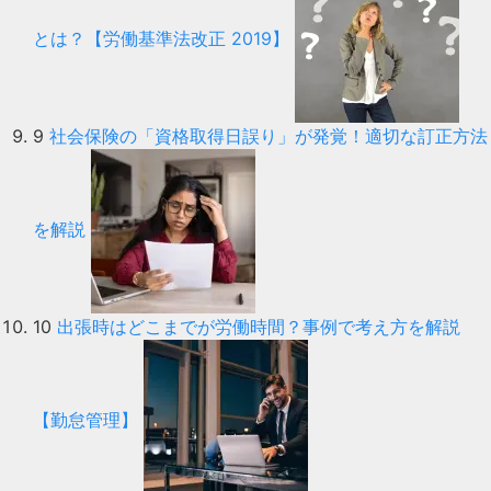
とは？【労働基準法改正 2019】
9
社会保険の「資格取得日誤り」が発覚！適切な訂正方法
を解説
10
出張時はどこまでが労働時間？事例で考え方を解説
【勤怠管理】