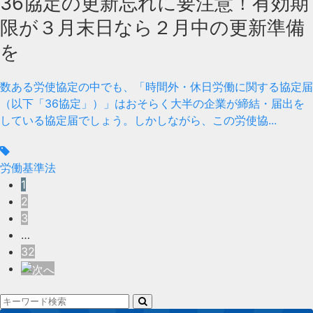
36協定の更新忘れに要注意！有効期
限が３月末日なら２月中の更新準備
を
数ある労使協定の中でも、「時間外・休日労働に関する協定届
（以下「36協定」）」はおそらく大半の企業が締結・届出を
している協定届でしょう。しかしながら、この労使協...
労働基準法
1
2
3
…
32
検