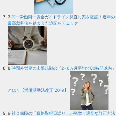
7
同一労働同一賃金ガイドライン見直し案を確認！近年の
最高裁判決を踏まえた追記をチェック
8
時間外労働の上限規制の「2~6ヵ月平均で80時間以内」
とは？【労働基準法改正 2019】
9
社会保険の「資格取得日誤り」が発覚！適切な訂正方法