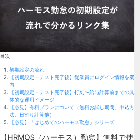
目次
初期設定の流れ
【初期設定・テスト完了後】従業員にログイン情報を案
内
【初期設定・テスト完了後】打刻〜給与計算前までの具
体的な運用イメージ
【必見】有料プランについて（無料お試し期間、申込方
法、日割り計算他）
【必見】「はじめてのハーモス勤怠」シリーズ
【HRMOS（ハーモス）勤怠】無料で使