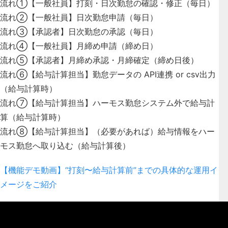
流れ①【一般社員】打刻・日次勤怠の確認・修正（毎日）
流れ②【一般社員】日次勤怠申請（毎日）
流れ③【承認者】日次勤怠の承認（毎日）
流れ④【一般社員】月締め申請（締め日）
流れ⑤【承認者】月締め承認・月締確定（締め日後）
流れ⑥【給与計算担当】勤怠データの API連携 or csv出力
（給与計算時）
流れ⑦【給与計算担当】ハーモス勤怠システム外で給与計
算（給与計算時）
流れ⑧【給与計算担当】（必要があれば）給与情報をハー
モス勤怠へ取り込む（給与計算後）
【機能デモ動画】“打刻〜給与計算前”までの具体的な運用イ
メージをご紹介