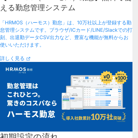
える勤怠管理システム
「HRMOS（ハーモス）勤怠」は、10万社以上が登録する勤
怠管理システムです。ブラウザ/ICカード/LINE/Slackでの打
刻、出退勤データCSV出力など、豊富な機能が無料からお
使いいただけます。
詳しく見る
初期設定の流れ