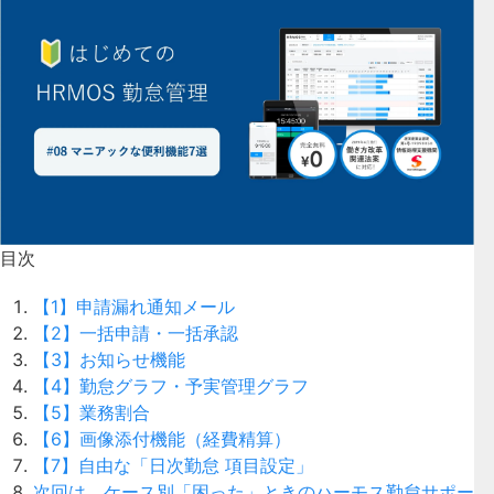
目次
【1】申請漏れ通知メール
【2】一括申請・一括承認
【3】お知らせ機能
【4】勤怠グラフ・予実管理グラフ
【5】業務割合
【6】画像添付機能（経費精算）
【7】自由な「日次勤怠 項目設定」
次回は、ケース別「困った」ときのハーモス勤怠サポー