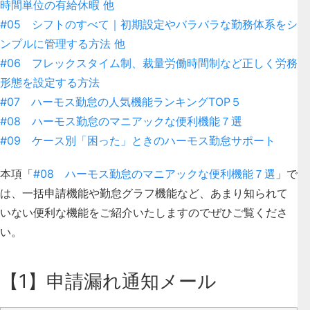
時間単位の有給休暇 他
#05 シフトのすべて｜初期設定やバラバラな勤務体系をシ
ンプルに管理する方法 他
#06 フレックスタイム制、裁量労働時間制など正しく労務
形態を設定する方法
#07 ハーモス勤怠の人気機能ランキングTOP５
#08 ハーモス勤怠のマニアックな便利機能７選
#09 ケース別「困った」ときのハーモス勤怠サポート
本項「
#08 ハーモス勤怠のマニアックな便利機能７選
」で
は、一括申請機能や勤怠グラフ機能など、
あまり知られて
いない便利な機能
をご紹介いたしますのでぜひご覧くださ
い。
【1】申請漏れ通知メール