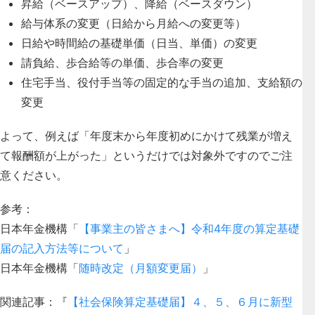
昇給（ベースアップ）、降給（ベースダウン）
給与体系の変更（日給から月給への変更等）
日給や時間給の基礎単価（日当、単価）の変更
請負給、歩合給等の単価、歩合率の変更
住宅手当、役付手当等の固定的な手当の追加、支給額の
変更
よって、例えば「年度末から年度初めにかけて残業が増え
て報酬額が上がった」というだけでは対象外ですのでご注
意ください。
参考：
日本年金機構「
【事業主の皆さまへ】令和4年度の算定基礎
届の記入方法等について
」
日本年金機構「
随時改定（月額変更届）
」
関連記事：『
【社会保険算定基礎届】４、５、６月に新型