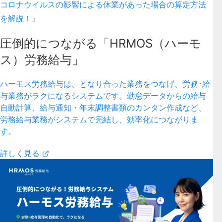
コロナウイルスの影響による休業があった場合の算定方法
を解説！
』
圧倒的につながる「HRMOS（ハーモ
ス）労務給与」
ハーモス労務給与は、となり合った業務をつなげ、労務･給
与業務がラクになるシステムです。勤怠データからの給与
自動計算、給与通知・年末調整書類のカンタン作成など、
労務給与業務がシステムで完結し、効率化につながりま
す。
詳しく見る