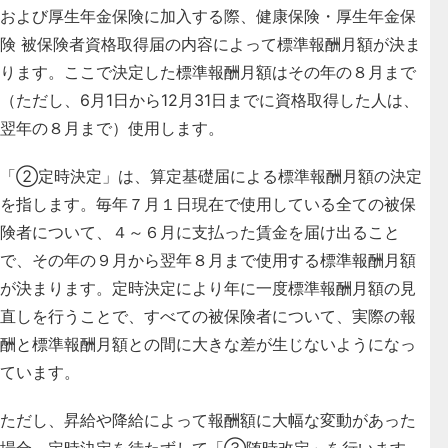
および厚生年金保険に加入する際、健康保険・厚生年金保
険 被保険者資格取得届の内容によって標準報酬月額が決ま
ります。ここで決定した標準報酬月額はその年の８月まで
（ただし、6月1日から12月31日までに資格取得した人は、
翌年の８月まで）使用します。
「②定時決定」は、算定基礎届による標準報酬月額の決定
を指します。毎年７月１日現在で使用している全ての被保
険者について、４～６月に支払った賃金を届け出ること
で、その年の９月から翌年８月まで使用する標準報酬月額
が決まります。定時決定により年に一度標準報酬月額の見
直しを行うことで、すべての被保険者について、実際の報
酬と標準報酬月額との間に大きな差が生じないようになっ
ています。
ただし、昇給や降給によって報酬額に大幅な変動があった
場合、定時決定を待たずして「③随時改定」を行います。