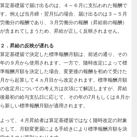
算定基礎届で届け出るのは、４～６月に支払われた報酬で
す。例えば
当月締・翌月払の場合、届け出るのは３～５月
労働分の報酬であり、３月労働分の報酬（昇給前の報酬）
が含まれてしまうため、昇給が正しく反映されません
。
２．昇給の反映が遅れる
算定基礎届で決定した標準報酬月額は、前述の通り、その
年の９月から使用されます
。一方で、随時改定によって標
準報酬月額を決定した場合、変更後の報酬を初めて受けた
月から起算して４ヵ月目から改定されます。標準報酬月額
の改定月についての考え方は次項にて解説しますが、昇給
後最初の給与支払日に応じて、その年の7月もしくは８月か
ら新しい標準報酬月額が適用されます。
よって、
４月昇給者は算定基礎届ではなく随時改定の対象
として、月額変更届による手続きにより標準報酬月額を決