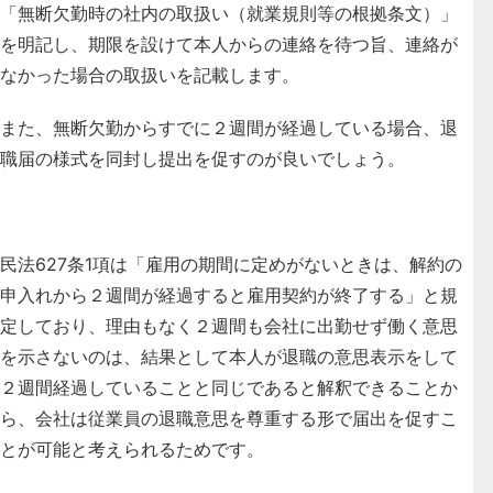
「無断欠勤時の社内の取扱い（就業規則等の根拠条文）」
を明記し、期限を設けて本人からの連絡を待つ旨、連絡が
なかった場合の取扱いを記載します。
また、無断欠勤からすでに２週間が経過している場合、退
職届の様式を同封し提出を促すのが良いでしょう。
民法627条1項は
「雇用の期間に定めがないときは、解約の
申入れから２週間が経過すると雇用契約が終了する」
と規
定しており、理由もなく２週間も会社に出勤せず働く意思
を示さないのは、結果として本人が退職の意思表示をして
２週間経過していることと同じであると解釈できることか
ら、会社は従業員の退職意思を尊重する形で届出を促すこ
とが可能と考えられるためです。