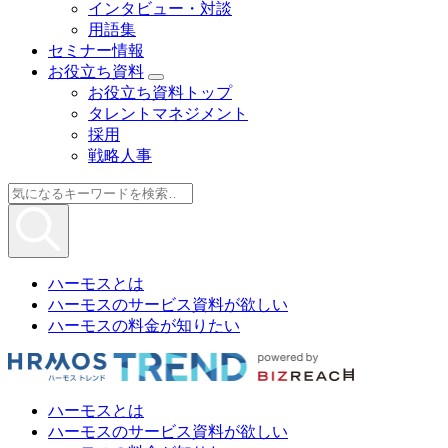
インタビュー・対談
用語集
セミナー情報
お役立ち資料
お役立ち資料トップ
タレントマネジメント
採用
戦略人事
ハーモスとは
ハーモスのサービス資料が欲しい
ハーモスの料金が知りたい
ハーモスとは
ハーモスのサービス資料が欲しい