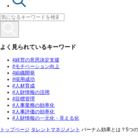
よく見られているキーワード
#経営の意思決定支援
#モチベーション向上
#組織開発
#採用成功
#人材育成
#人財情報の活用
#目標管理
#人事業務の効率化
#人事評価の効率化
#人財情報の一元化・見える化
トップページ
タレントマネジメント
バーナム効果とは？5つ