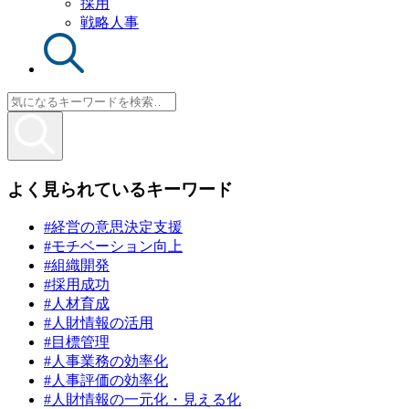
採用
戦略人事
よく見られているキーワード
#経営の意思決定支援
#モチベーション向上
#組織開発
#採用成功
#人材育成
#人財情報の活用
#目標管理
#人事業務の効率化
#人事評価の効率化
#人財情報の一元化・見える化