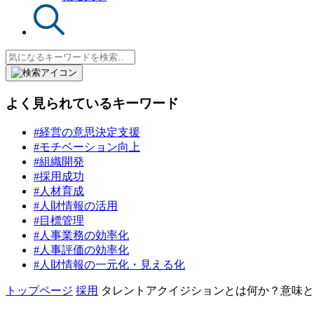
よく見られているキーワード
#経営の意思決定支援
#モチベーション向上
#組織開発
#採用成功
#人材育成
#人財情報の活用
#目標管理
#人事業務の効率化
#人事評価の効率化
#人財情報の一元化・見える化
トップページ
採用
タレントアクイジションとは何か？意味と